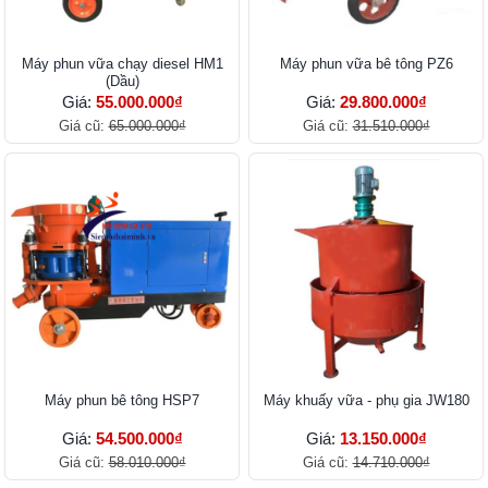
Máy phun vữa chạy diesel HM1
Máy phun vữa bê tông PZ6
(Dầu)
Giá:
55.000.000₫
Giá:
29.800.000₫
Giá cũ:
65.000.000₫
Giá cũ:
31.510.000₫
Máy phun bê tông HSP7
Máy khuấy vữa - phụ gia JW180
Giá:
54.500.000₫
Giá:
13.150.000₫
Giá cũ:
58.010.000₫
Giá cũ:
14.710.000₫