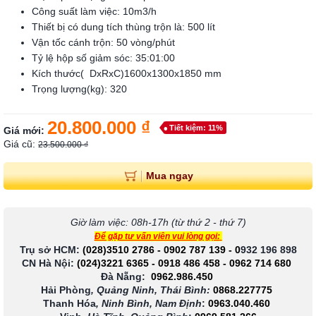
Công suất làm việc: 10m3/h
Thiết bị có dung tích thùng trộn là: 500 lít
Vận tốc cánh trộn: 50 vòng/phút
Tỷ lệ hộp số giảm sóc: 35:01:00
Kích thước( DxRxC)1600x1300x1850 mm
Trọng lượng(kg): 320
20.800.000 ₫
Tiết kiệm: 11%
Giá mới:
Giá cũ:
23.500.000 ₫
Mua ngay
Giờ làm việc: 08h-17h (từ thứ 2 - thứ 7)
Để gặp tư vấn viên vui lòng gọi:
Trụ sở HCM:
(028)3510 2786
-
0902 787 139
-
0
932 196 898
CN Hà Nội:
(024)3221 6365
-
0918 486 458
-
0962 714 680
Đà Nẵng:
0962.986.450
Hải Phòng
, Quảng Ninh, Thái Bình:
0868.227775
Thanh Hóa
, Ninh Bình, Nam Định
:
0963.040.460