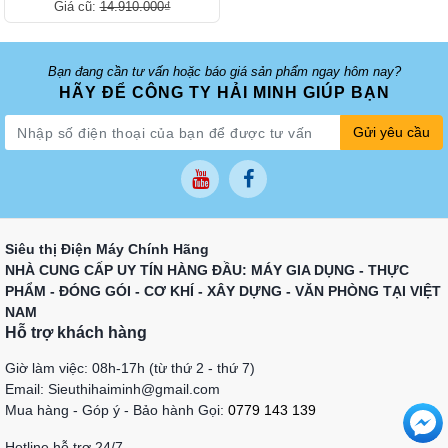
Giá cũ:
14.910.000₫
Bạn đang cần tư vấn hoặc báo giá sản phẩm ngay hôm nay?
HÃY ĐỂ CÔNG TY HẢI MINH GIÚP BẠN
Gửi yêu cầu
Siêu thị Điện Máy Chính Hãng
NHÀ CUNG CẤP UY TÍN HÀNG ĐẦU: MÁY GIA DỤNG - THỰC
PHẨM - ĐÓNG GÓI - CƠ KHÍ - XÂY DỰNG - VĂN PHÒNG TẠI VIỆT
NAM
Hỗ trợ khách hàng
Giờ làm việc: 08h-17h (từ thứ 2 - thứ 7)
Email: Sieuthihaiminh@gmail.com
Mua hàng - Góp ý - Bảo hành Gọi:
0779 143 139
Hotline hỗ trợ 24/7