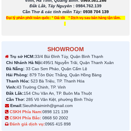
Vinh
, Hà Tĩnh, Quảng Bình
:
0969.581.266
Đắk Lắk, Tây Nguyên
:
0984.762.139
Cần Thơ
& các tỉnh miền Tây
:
0938 704 139
Đại lý phân phối toàn quốc: * Giá tốt * Dịch vụ sau bán hàng tận tâm.
SHOWROOM
Trụ sở HCM:
33/4 Bùi Đình Túy, Quận Bình Thạnh
Chi Nhánh Hà Nội:
495/1 Nguyễn Trãi, Quận Thanh Xuân
Đà Nẵng:
33 Cao Sơn Pháo, Quận Cẩm Lệ
Hải Phòng:
879 Tôn Đức Thắng, Quận Hồng Bàng
Thanh Hóa:
523 Bà Triệu, TP. Thanh Hóa
Vinh:
43 Trường Chinh, TP. Vinh
Đắk Lắk:
154 Chu Văn An, TP. Buôn Ma Thuột
Cần Thơ:
285 Võ Văn Kiệt, phường Bình Thủy
Email:
Sieuthihaiminh@gmail.com
CSKH Phía Nam:
0898 121 139
CSKH Phía Bắc:
0868 50 2002
Đánh giá dịch vụ:
0965 415 898