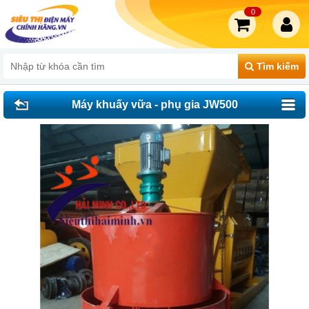
0
Tìm kiếm
Máy khuấy vữa - phụ gia JW500