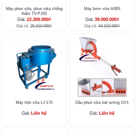
Máy phun vữa, phun sika chống
Máy bơm vữa HJB5
thấm TV-PJ03
Giá:
22.300.000₫
Giá:
39.000.000₫
Giá cũ:
25.010.000₫
Giá cũ:
43.010.000₫
Máy trộn vữa LJ-170
Gầu phun vữa trát tường GV1
Giá:
Liên hệ
Giá:
Liên hệ