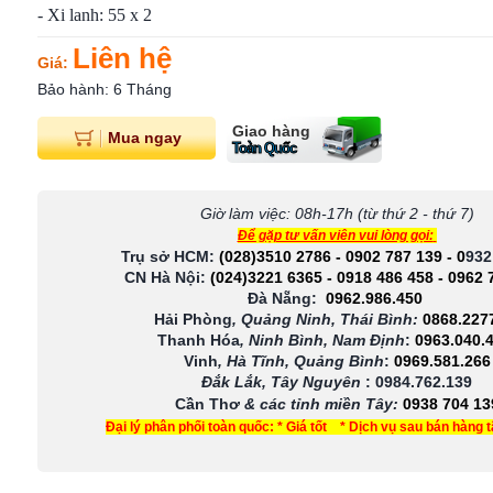
- Xi lanh: 55 x 2
Liên hệ
Giá:
Bảo hành: 6 Tháng
Giao hàng
Mua ngay
Toàn Quốc
Giờ làm việc: 08h-17h (từ thứ 2 - thứ 7)
Để gặp tư vấn viên vui lòng gọi:
Trụ sở HCM:
(028)3510 2786
-
0902 787 139
-
0
932
CN Hà Nội:
(024)3221 6365
-
0918 486 458
-
0962 
Đà Nẵng:
0962.986.450
Hải Phòng
, Quảng Ninh, Thái Bình:
0868.227
Thanh Hóa
, Ninh Bình, Nam Định
:
0963.040.
Vinh
, Hà Tĩnh, Quảng Bình
:
0969.581.266
Đắk Lắk, Tây Nguyên
:
0984.762.139
Cần Thơ
& các tỉnh miền Tây
:
0938 704 13
Đại lý phân phối toàn quốc: * Giá tốt * Dịch vụ sau bán hàng 