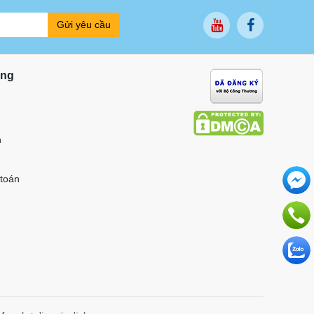
Gửi yêu cầu
ung
n
 toán