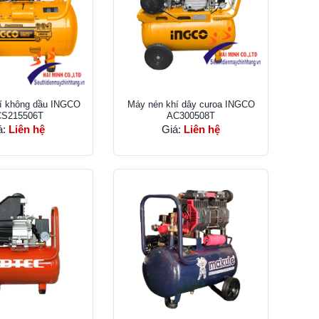
í không dầu INGCO
Máy nén khí dây curoa INGCO
S215506T
AC300508T
á:
Liên hệ
Giá:
Liên hệ