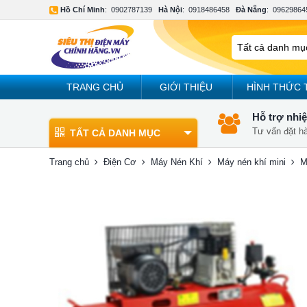
Hồ Chí Minh
:
0902787139
Hà Nội
:
0918486458
Đà Nẵng
:
09629864
TRANG CHỦ
GIỚI THIỆU
HÌNH THỨC 
Hỗ trợ nhiệ
Tư vấn đặt h
TẤT CẢ DANH MỤC
Trang chủ
Điện Cơ
Máy Nén Khí
Máy nén khí mini
M