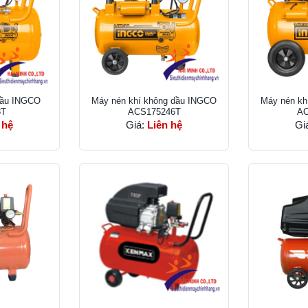
dầu INGCO
Máy nén khí không dầu INGCO
Máy nén kh
8T
ACS175246T
AC
 hệ
Giá:
Liên hệ
Gi