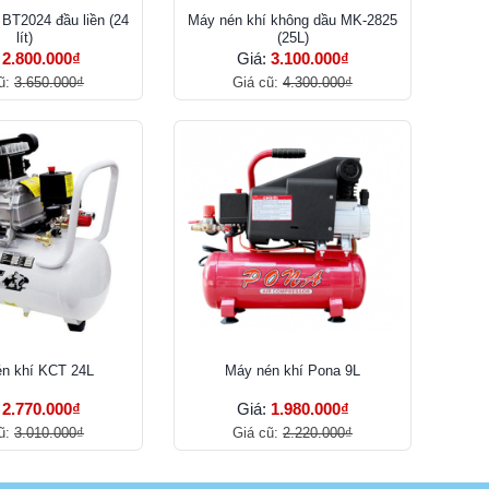
 BT2024 đầu liền (24
Máy nén khí không dầu MK-2825
lít)
(25L)
:
2.800.000₫
Giá:
3.100.000₫
ũ:
3.650.000₫
Giá cũ:
4.300.000₫
n khí KCT 24L
Máy nén khí Pona 9L
:
2.770.000₫
Giá:
1.980.000₫
ũ:
3.010.000₫
Giá cũ:
2.220.000₫