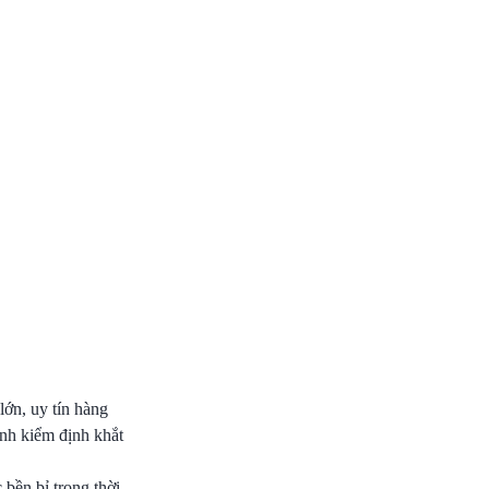
ớn, uy tín hàng
ình kiểm định khắt
bền bỉ trong thời