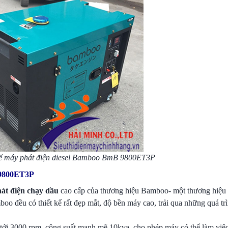
tế máy phát điện diesel Bamboo BmB 9800ET3P
 9800ET3P
át điện chạy dầu
cao cấp của thương hiệu Bamboo- một thương hiệu l
oo đều có thiết kế rất đẹp mắt, độ bền máy cao, trải qua những quá tr
i 3000 rpm, công suất mạnh mẽ 10kva, cho phép máy có thể làm việc 