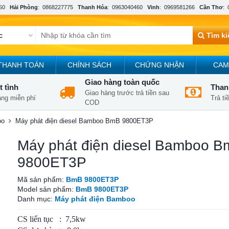
50
Hải Phòng
:
0868227775
Thanh Hóa
:
0963040460
Vinh
:
0969581266
Cần Thơ
:
Tìm k
THANH TOÁN
CHÍNH SÁCH
CHỨNG NHẬN
CAM
Giao hàng toàn quốc
t tình
Thanh
Giao hàng trước trả tiền sau
àng miễn phí
Trả t
COD
oo
Máy phát điện diesel Bamboo BmB 9800ET3P
Máy phát điện diesel Bamboo 
9800ET3P
Mã sản phẩm:
BmB 9800ET3P
Model sản phẩm:
BmB 9800ET3P
Danh mục:
Máy phát điện Bamboo
CS liển tục : 7,5kw