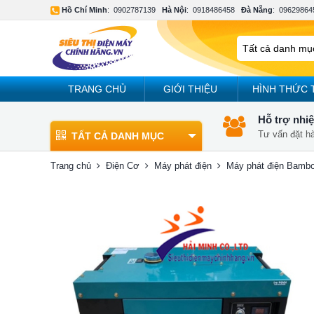
Hồ Chí Minh
:
0902787139
Hà Nội
:
0918486458
Đà Nẵng
:
09629864
TRANG CHỦ
GIỚI THIỆU
HÌNH THỨC 
Hỗ trợ nhiệ
Tư vấn đặt h
TẤT CẢ DANH MỤC
Trang chủ
Điện Cơ
Máy phát điện
Máy phát điện Bamb