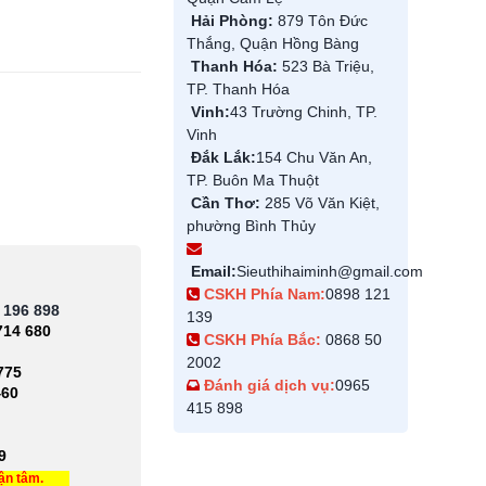
Hải Phòng:
879 Tôn Đức
Thắng, Quận Hồng Bàng
Thanh Hóa:
523 Bà Triệu,
TP. Thanh Hóa
Vinh:
43 Trường Chinh, TP.
Vinh
Đắk Lắk:
154 Chu Văn An,
TP. Buôn Ma Thuột
Cần Thơ:
285 Võ Văn Kiệt,
phường Bình Thủy
Email:
Sieuthihaiminh@gmail.com
CSKH Phía Nam:
0898 121
 196 898
139
714 680
CSKH Phía Bắc:
0868 50
2002
775
Đánh giá dịch vụ:
0965
460
415 898
9
tận tâm.