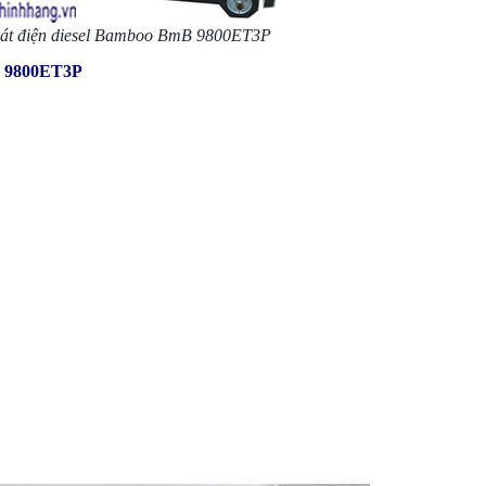
át điện diesel Bamboo BmB 9800ET3P
B 9800ET3P