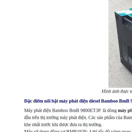
Hình ảnh thực 
Đặc điểm nổi bật máy phát điện diesel Bamboo BmB
Máy phát điện Bamboo BmB 9800ET3P là dòng
máy ph
đầu trên thị trường máy phát điện. Các sản phẩm của Bamb
khe nhất trước khi được đưa ra thị trường.
Máy sử dụng động cơ BMB192F; 4 thì tốc độ vòng quay tớ