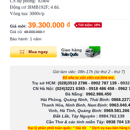
CS dự phòng: 8,0kw
Động cơ :BMB192F; 4 thì.
Vòng tua: 3000v/p
39.300.000 ₫
Tiết kiệm: 18%
Giá mới:
Giá cũ:
48.000.000 ₫
Bảo hành: 1 năm
Giao hàng
Mua ngay
Toàn Quốc
Giờ làm việc: 08h-17h (từ thứ 2 - thứ 7)
Để gặp tư vấn viên vui lòng gọi:
Trụ sở HCM:
(028)3510 2786
-
0902 787 139
-
0
932
CN Hà Nội:
(024)3221 6365
-
0918 486 458
-
0962 
Đà Nẵng:
0962.986.450
Hải Phòng
, Quảng Ninh, Thái Bình:
0868.227
Thanh Hóa
, Ninh Bình, Nam Định
:
0963.040.
Vinh
, Hà Tĩnh, Quảng Bình
:
0969.581.266
Đắk Lắk, Tây Nguyên
:
0984.762.139
Cần Thơ
& các tỉnh miền Tây
:
0938 704 13
Đại lý phân phối toàn quốc: * Giá tốt * Dịch vụ sau bán hàng 