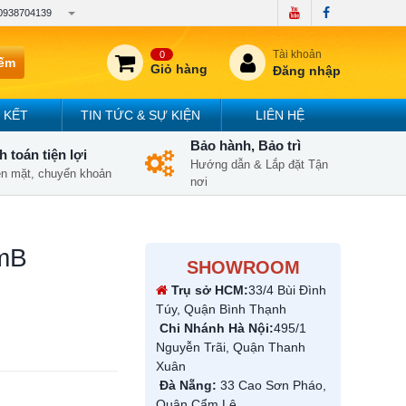
0938704139
Tài khoản
0
iếm
Giỏ hàng
Đăng nhập
 KẾT
TIN TỨC & SỰ KIỆN
LIÊN HỆ
Bảo hành, Bảo trì
 toán tiện lợi
Hướng dẫn & Lắp đặt Tận
iền mặt, chuyển khoản
nơi
BmB
SHOWROOM
Trụ sở HCM:
33/4 Bùi Đình
Túy, Quận Bình Thạnh
Chi Nhánh Hà Nội:
495/1
Nguyễn Trãi, Quận Thanh
Xuân
Đà Nẵng:
33 Cao Sơn Pháo,
Quận Cẩm Lệ