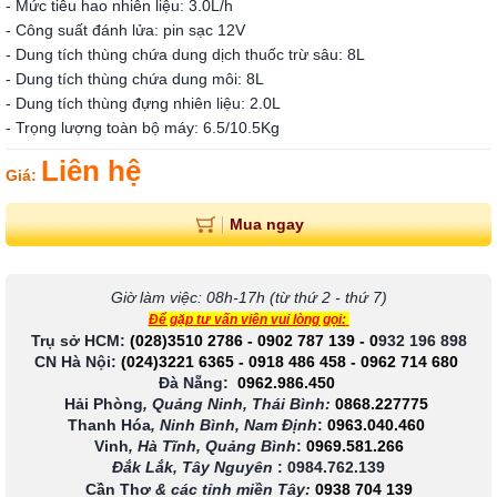
- Mức tiêu hao nhiên liệu: 3.0L/h
- Công suất đánh lửa: pin sạc 12V
- Dung tích thùng chứa dung dịch thuốc trừ sâu: 8L
- Dung tích thùng chứa dung môi: 8L
- Dung tích thùng đựng nhiên liệu: 2.0L
- Trọng lượng toàn bộ máy: 6.5/10.5Kg
Liên hệ
Giá:
Mua ngay
Giờ làm việc: 08h-17h (từ thứ 2 - thứ 7)
Để gặp tư vấn viên vui lòng gọi:
Trụ sở HCM:
(028)3510 2786
-
0902 787 139
-
0
932 196 898
CN Hà Nội:
(024)3221 6365
-
0918 486 458
-
0962 714 680
Đà Nẵng:
0962.986.450
Hải Phòng
, Quảng Ninh, Thái Bình:
0868.227775
Thanh Hóa
, Ninh Bình, Nam Định
:
0963.040.460
Vinh
, Hà Tĩnh, Quảng Bình
:
0969.581.266
Đắk Lắk, Tây Nguyên
:
0984.762.139
Cần Thơ
& các tỉnh miền Tây
:
0938 704 139