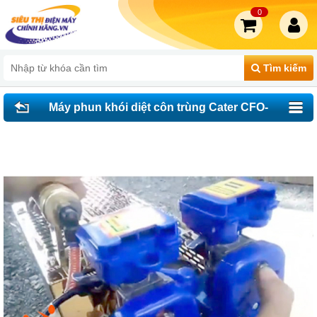
0
Tìm kiếm
Máy phun khói diệt côn trùng Cater CFO-
180