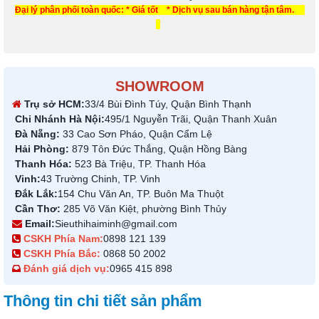
Đại lý phân phối toàn quốc: * Giá tốt * Dịch vụ sau bán hàng tận tâm.
SHOWROOM
Trụ sở HCM:
33/4 Bùi Đình Túy, Quận Bình Thạnh
Chi Nhánh Hà Nội:
495/1 Nguyễn Trãi, Quận Thanh Xuân
Đà Nẵng:
33 Cao Sơn Pháo, Quận Cẩm Lệ
Hải Phòng:
879 Tôn Đức Thắng, Quận Hồng Bàng
Thanh Hóa:
523 Bà Triệu, TP. Thanh Hóa
Vinh:
43 Trường Chinh, TP. Vinh
Đắk Lắk:
154 Chu Văn An, TP. Buôn Ma Thuột
Cần Thơ:
285 Võ Văn Kiệt, phường Bình Thủy
Email:
Sieuthihaiminh@gmail.com
CSKH Phía Nam:
0898 121 139
CSKH Phía Bắc:
0868 50 2002
Đánh giá dịch vụ:
0965 415 898
Thông tin chi tiết sản phẩm