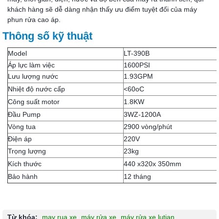
khách hàng sẽ dễ dàng nhận thấy ưu điểm tuyệt đối của máy
phun rửa cao áp.
Thông số kỹ thuật
Model
LT-390B
Áp lực làm việc
1600PSI
Lưu lượng nước
1.93GPM
Nhiệt độ nước cấp
<60oC
Công suất motor
1.8KW
Đầu Pump
3WZ-1200A
Vòng tua
2900 vòng/phút
Điện áp
220V
Trọng lượng
23kg
Kích thước
440 x320x 350mm
Bảo hành
12 tháng
Từ khóa:
may rua xe
,
máy rửa xe
,
máy rửa xe lutian
,