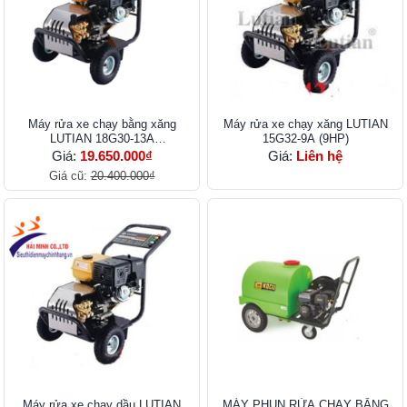
Máy rửa xe chạy bằng xăng
Máy rửa xe chạy xăng LUTIAN
LUTIAN 18G30-13A
15G32-9A (9HP)
(3600PIS/13HP)
Giá:
19.650.000₫
Giá:
Liên hệ
Giá cũ:
20.400.000₫
Máy rửa xe chạy dầu LUTIAN
MÁY PHUN RỬA CHẠY BẰNG