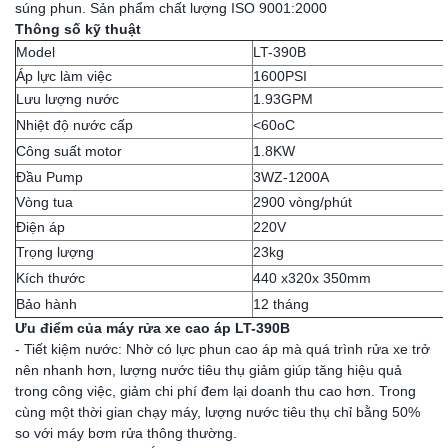
súng phun. Sản phẩm chất lượng ISO 9001:2000
Thông số kỹ thuật
Model
LT-390B
Áp lực làm việc
1600PSI
Lưu lượng nước
1.93GPM
Nhiệt độ nước cấp
<60oC
Công suất motor
1.8KW
Đầu Pump
3WZ-1200A
Vòng tua
2900 vòng/phút
Điện áp
220V
Trọng lượng
23kg
Kích thước
440 x320x 350mm
Bảo hành
12 tháng
Ưu điểm của máy rửa xe cao áp LT-390B
- Tiết kiệm nước: Nhờ có lực phun cao áp mà quá trình rửa xe trở
nên nhanh hơn, lượng nước tiêu thụ giảm giúp tăng hiệu quả
trong công việc, giảm chi phí đem lại doanh thu cao hơn. Trong
cùng một thời gian chạy máy, lượng nước tiêu thụ chỉ bằng 50%
so với máy bơm rửa thông thường.