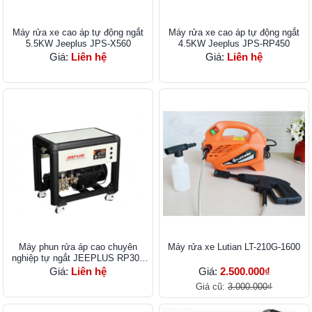
Máy rửa xe cao áp tự động ngắt
Máy rửa xe cao áp tự động ngắt
5.5KW Jeeplus JPS-X560
4.5KW Jeeplus JPS-RP450
Giá:
Liên hệ
Giá:
Liên hệ
Máy phun rửa áp cao chuyên
Máy rửa xe Lutian LT-210G-1600
nghiệp tự ngắt JEEPLUS RP300
3kW
Giá:
Liên hệ
Giá:
2.500.000₫
Giá cũ:
3.000.000₫