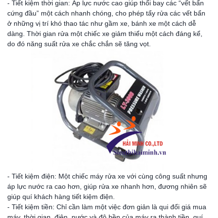
- Tiết kiệm thời gian: Áp lực nước cao giúp thổi bay các “vết bẩn
cứng đầu” một cách nhanh chóng, cho phép tẩy rửa các vết bẩn
ở những vị trí khó thao tác như gầm xe, bánh xe một cách dễ
dàng. Thời gian rửa một chiếc xe giảm thiểu một cách đáng kể,
do đó năng suất rửa xe chắc chắn sẽ tăng vọt.
- Tiết kiệm điện: Một chiếc máy rửa xe với cùng công suất nhưng
áp lực nước ra cao hơn, giúp rửa xe nhanh hơn, đương nhiên sẽ
giúp quí khách hàng tiết kiệm điện.
- Tiết kiệm tiền: Chỉ cần làm một việc đơn giản là qui đổi giá mua
máy, thời gian, điện, nước và độ bền của máy ra thành tiền, quí