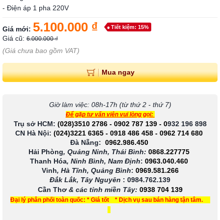
- Điện áp 1 pha 220V
5.100.000 ₫
Tiết kiệm: 15%
Giá mới:
Giá cũ:
6.000.000 ₫
(Giá chưa bao gồm VAT)
Mua ngay
Giờ làm việc: 08h-17h (từ thứ 2 - thứ 7)
Để gặp tư vấn viên vui lòng gọi:
Trụ sở HCM:
(028)3510 2786
-
0902 787 139
-
0
932 196 898
CN Hà Nội:
(024)3221 6365
-
0918 486 458
-
0962 714 680
Đà Nẵng:
0962.986.450
Hải Phòng
, Quảng Ninh, Thái Bình:
0868.227775
Thanh Hóa
, Ninh Bình, Nam Định
:
0963.040.460
Vinh
, Hà Tĩnh, Quảng Bình
:
0969.581.266
Đắk Lắk, Tây Nguyên
:
0984.762.139
Cần Thơ
& các tỉnh miền Tây
:
0938 704 139
Đại lý phân phối toàn quốc: * Giá tốt * Dịch vụ sau bán hàng tận tâm.