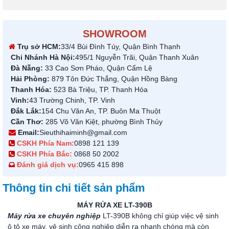
SHOWROOM
Trụ sở HCM:
33/4 Bùi Đình Túy, Quận Bình Thạnh
Chi Nhánh Hà Nội:
495/1 Nguyễn Trãi, Quận Thanh Xuân
Đà Nẵng:
33 Cao Sơn Pháo, Quận Cẩm Lệ
Hải Phòng:
879 Tôn Đức Thắng, Quận Hồng Bàng
Thanh Hóa:
523 Bà Triệu, TP. Thanh Hóa
Vinh:
43 Trường Chinh, TP. Vinh
Đắk Lắk:
154 Chu Văn An, TP. Buôn Ma Thuột
Cần Thơ:
285 Võ Văn Kiệt, phường Bình Thủy
Email:
Sieuthihaiminh@gmail.com
CSKH Phía Nam:
0898 121 139
CSKH Phía Bắc:
0868 50 2002
Đánh giá dịch vụ:
0965 415 898
Thông tin chi tiết sản phẩm
MÁY RỬA XE LT-390B
Máy rửa xe chuyên nghiệp
LT-390B không chỉ giúp việc vệ sinh
ô tô xe máy, vệ sinh công nghiệp diễn ra nhanh chóng mà còn