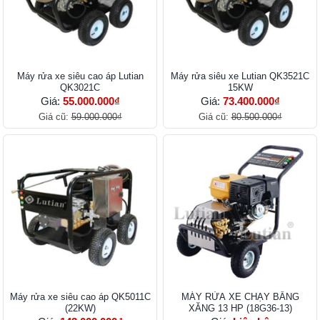
Máy rửa xe siêu cao áp Lutian
Máy rửa siêu xe Lutian QK3521C
QK3021C
15KW
Giá:
55.000.000₫
Giá:
73.400.000₫
Giá cũ:
59.000.000₫
Giá cũ:
80.500.000₫
Máy rửa xe siêu cao áp QK5011C
MÁY RỬA XE CHẠY BẰNG
(22KW)
XĂNG 13 HP (18G36-13)