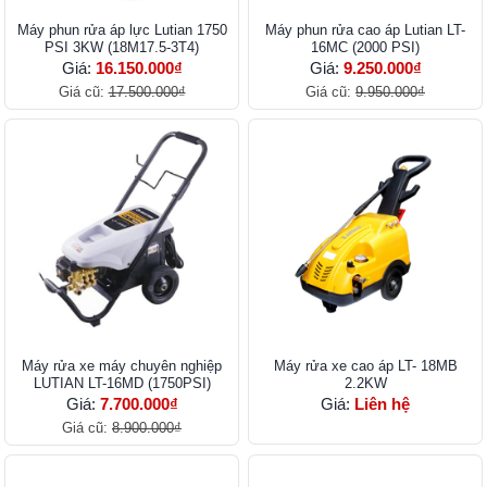
Máy phun rửa áp lực Lutian 1750
Máy phun rửa cao áp Lutian LT-
PSI 3KW (18M17.5-3T4)
16MC (2000 PSI)
Giá:
16.150.000₫
Giá:
9.250.000₫
Giá cũ:
17.500.000₫
Giá cũ:
9.950.000₫
Máy rửa xe máy chuyên nghiệp
Máy rửa xe cao áp LT- 18MB
LUTIAN LT-16MD (1750PSI)
2.2KW
Giá:
7.700.000₫
Giá:
Liên hệ
Giá cũ:
8.900.000₫