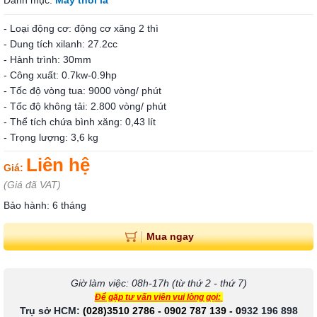
Danh mục:
Máy thổi lá
- Loại động cơ: động cơ xăng 2 thì
- Dung tích xilanh: 27.2cc
- Hành trình: 30mm
- Công xuất: 0.7kw-0.9hp
- Tốc độ vòng tua: 9000 vòng/ phút
- Tốc độ không tải: 2.800 vòng/ phút
- Thể tích chứa bình xăng: 0,43 lít
- Trọng lượng: 3,6 kg
Liên hệ
Giá:
(Giá đã VAT)
Bảo hành: 6 tháng
Mua ngay
Giờ làm việc: 08h-17h (từ thứ 2 - thứ 7)
Để gặp tư vấn viên vui lòng gọi:
Trụ sở HCM:
(028)3510 2786
-
0902 787 139
-
0
932 196 898