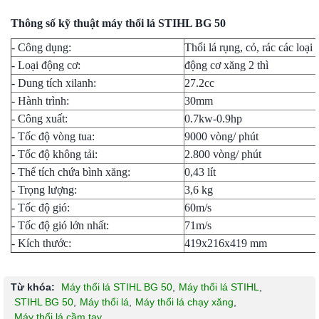
Thông số kỹ thuật máy thổi lá STIHL BG 50
- Công dụng:
Thổi lá rụng, cỏ, rác các loại
- Loại động cơ:
động cơ xăng 2 thì
- Dung tích xilanh:
27.2cc
- Hành trình:
30mm
- Công xuất:
0.7kw-0.9hp
- Tốc độ vòng tua:
9000 vòng/ phút
- Tốc độ không tải:
2.800 vòng/ phút
- Thể tích chứa bình xăng:
0,43 lít
- Trọng lượng:
3,6 kg
- Tốc độ gió:
60m/s
- Tốc độ gió lớn nhất:
71m/s
- Kích thước:
419x216x419 mm
Từ khóa:
Máy thổi lá STIHL BG 50
,
Máy thổi lá STIHL
,
STIHL BG 50
,
Máy thổi lá
,
Máy thổi lá chạy xăng
,
Máy thổi lá cầm tay