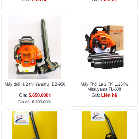
Máy thổi lá 2 thì Yamafuji EB-950
Máy Thổi Lá 2 Thì 1.25Kw
Mitsuyama TL-808
Giá:
5.650.000₫
Giá:
Liên hệ
Giá cũ:
6.300.000₫