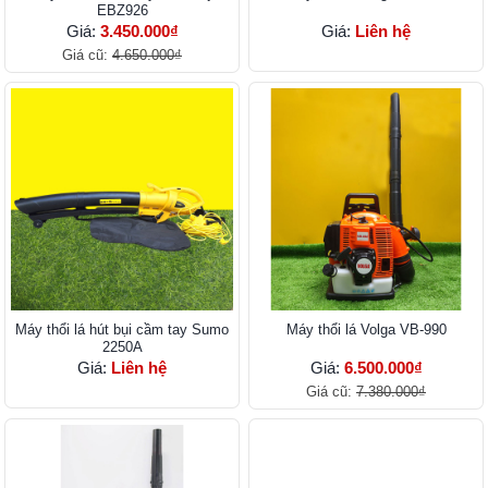
EBZ926
Giá:
3.450.000₫
Giá:
Liên hệ
Giá cũ:
4.650.000₫
Máy thổi lá hút bụi cầm tay Sumo
Máy thổi lá Volga VB-990
2250A
Giá:
Liên hệ
Giá:
6.500.000₫
Giá cũ:
7.380.000₫