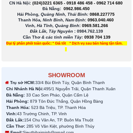
CN Hà Nội:
(024)3221 6365
-
0918 486 458
-
0962 714 680
Đà Nẵng:
0962.986.450
Hải Phòng
, Quảng Ninh, Thái Bình:
0868.227775
Thanh Hóa
, Ninh Bình, Nam Định
:
0963.040.460
Vinh
, Hà Tĩnh, Quảng Bình
:
0969.581.266
Đắk Lắk, Tây Nguyên
:
0984.762.139
Cần Thơ
& các tỉnh miền Tây
:
0938 704 139
Đại lý phân phối toàn quốc: * Giá tốt * Dịch vụ sau bán hàng tận tâm.
SHOWROOM
Trụ sở HCM:
33/4 Bùi Đình Túy, Quận Bình Thạnh
Chi Nhánh Hà Nội:
495/1 Nguyễn Trãi, Quận Thanh Xuân
Đà Nẵng:
33 Cao Sơn Pháo, Quận Cẩm Lệ
Hải Phòng:
879 Tôn Đức Thắng, Quận Hồng Bàng
Thanh Hóa:
523 Bà Triệu, TP. Thanh Hóa
Vinh:
43 Trường Chinh, TP. Vinh
Đắk Lắk:
154 Chu Văn An, TP. Buôn Ma Thuột
Cần Thơ:
285 Võ Văn Kiệt, phường Bình Thủy
Email:
Sieuthihaiminh@gmail.com