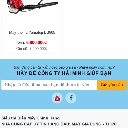
Máy thổi lá Yamafuji EB9​85
Giá:
6.800.000₫
Giá cũ:
7.200.000₫
Bạn đang cần tư vấn hoặc báo giá sản phẩm ngay hôm nay?
HÃY ĐỂ CÔNG TY HẢI MINH GIÚP BẠN
Gửi yêu cầu
Siêu thị Điện Máy Chính Hãng
NHÀ CUNG CẤP UY TÍN HÀNG ĐẦU: MÁY GIA DỤNG - THỰC