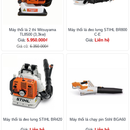
Máy thổi lá 2 thì Mitsuyama
Máy thổi lá đeo lưng STIHL BR800
TL8500 (3,3kw)
C-E
Giá:
5.950.000₫
Giá:
Liên hệ
Giá cũ:
6.350.000₫
Máy thổi lá đeo lưng STIHL BR420
Máy thổi lá chạy pin Stihl BGA60
Giá:
Liên hệ
Giá:
Liên hệ