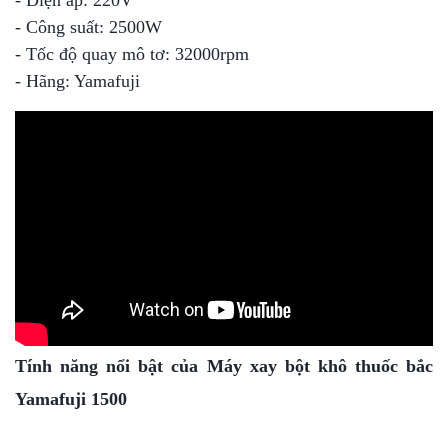
- Công suất: 2500W
- Tốc độ quay mô tơ: 32000rpm
- Hãng: Yamafuji
Tính năng nổi bật của Máy xay bột khô thuốc bắc
Yamafuji 1500