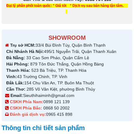
Đại lý phân phối toàn quốc: * Giá tốt * Dịch vụ sau bán hàng tận tâm.
SHOWROOM
Trụ sở HCM:
33/4 Bùi Đình Túy, Quận Bình Thạnh
Chi Nhánh Hà Nội:
495/1 Nguyễn Trãi, Quận Thanh Xuân
Đà Nẵng:
33 Cao Sơn Pháo, Quận Cẩm Lệ
Hải Phòng:
879 Tôn Đức Thắng, Quận Hồng Bàng
Thanh Hóa:
523 Bà Triệu, TP. Thanh Hóa
Vinh:
43 Trường Chinh, TP. Vinh
Đắk Lắk:
154 Chu Văn An, TP. Buôn Ma Thuột
Cần Thơ:
285 Võ Văn Kiệt, phường Bình Thủy
Email:
Sieuthihaiminh@gmail.com
CSKH Phía Nam:
0898 121 139
CSKH Phía Bắc:
0868 50 2002
Đánh giá dịch vụ:
0965 415 898
Thông tin chi tiết sản phẩm