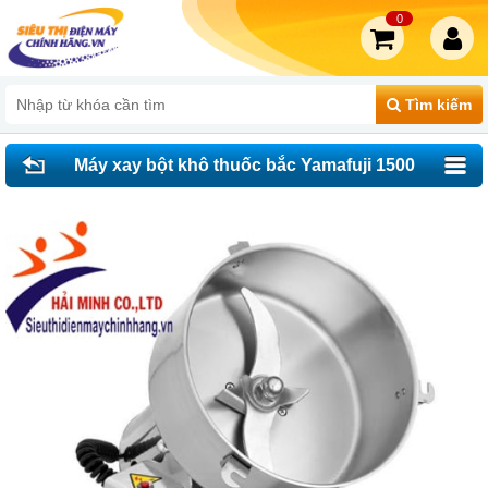
0
Tìm kiếm
Máy xay bột khô thuốc bắc Yamafuji 1500