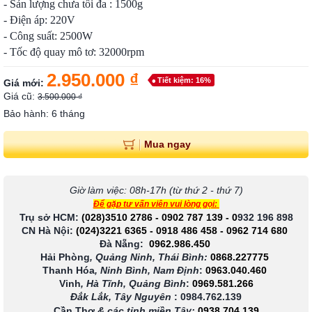
- Sản lượng chưa tối đa : 1500g
- Điện áp: 220V
- Công suất: 2500W
- Tốc độ quay mô tơ: 32000rpm
2.950.000 ₫
Tiết kiệm: 16%
Giá mới:
Giá cũ:
3.500.000 ₫
Bảo hành: 6 tháng
Mua ngay
Giờ làm việc: 08h-17h (từ thứ 2 - thứ 7)
Để gặp tư vấn viên vui lòng gọi:
Trụ sở HCM:
(028)3510 2786
-
0902 787 139
-
0
932 196 898
CN Hà Nội:
(024)3221 6365
-
0918 486 458
-
0962 714 680
Đà Nẵng:
0962.986.450
Hải Phòng
, Quảng Ninh, Thái Bình:
0868.227775
Thanh Hóa
, Ninh Bình, Nam Định
:
0963.040.460
Vinh
, Hà Tĩnh, Quảng Bình
:
0969.581.266
Đắk Lắk, Tây Nguyên
:
0984.762.139
Cần Thơ
& các tỉnh miền Tây
:
0938 704 139