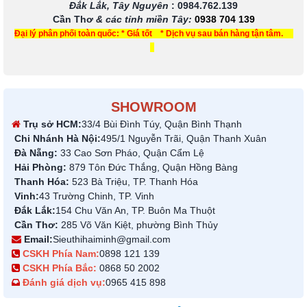
Đắk Lắk, Tây Nguyên
:
0984.762.139
Cần Thơ
& các tỉnh miền Tây
:
0938 704 139
Đại lý phân phối toàn quốc: * Giá tốt * Dịch vụ sau bán hàng tận tâm.
SHOWROOM
Trụ sở HCM:
33/4 Bùi Đình Túy, Quận Bình Thạnh
Chi Nhánh Hà Nội:
495/1 Nguyễn Trãi, Quận Thanh Xuân
Đà Nẵng:
33 Cao Sơn Pháo, Quận Cẩm Lệ
Hải Phòng:
879 Tôn Đức Thắng, Quận Hồng Bàng
Thanh Hóa:
523 Bà Triệu, TP. Thanh Hóa
Vinh:
43 Trường Chinh, TP. Vinh
Đắk Lắk:
154 Chu Văn An, TP. Buôn Ma Thuột
Cần Thơ:
285 Võ Văn Kiệt, phường Bình Thủy
Email:
Sieuthihaiminh@gmail.com
CSKH Phía Nam:
0898 121 139
CSKH Phía Bắc:
0868 50 2002
Đánh giá dịch vụ:
0965 415 898