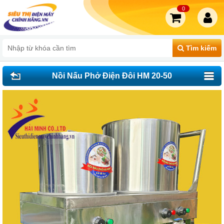
0
Tìm kiếm
Nồi Nấu Phở Điện Đôi HM 20-50