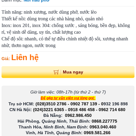
Danh mục:
Nồi nấu phở
Tính năng: ninh xương, nước dùng phở, nước lèo
Thiết kế nồi: dùng trong các nhà hàng nhỏ, quán nhỏ
Inox: inox 201, inox 304: chống xước , sáng bóng, bền đẹp, không
rỉ, vệ sinh dễ dàng, uy tín, chất lượng cao
Chế độ sôi: nhanh, có thể tự điều chỉnh nhiệt độ sôi, xương nhanh
nhừ, thơm ngon, nước trong
Liên hệ
Giá:
Mua ngay
Giờ làm việc: 08h-17h (từ thứ 2 - thứ 7)
Để gặp tư vấn viên vui lòng gọi:
Trụ sở HCM:
(028)3510 2786
-
0902 787 139
-
0
932 196 898
CN Hà Nội:
(024)3221 6365
-
0918 486 458
-
0962 714 680
Đà Nẵng:
0962.986.450
Hải Phòng
, Quảng Ninh, Thái Bình:
0868.227775
Thanh Hóa
, Ninh Bình, Nam Định
:
0963.040.460
Vinh
, Hà Tĩnh, Quảng Bình
:
0969.581.266