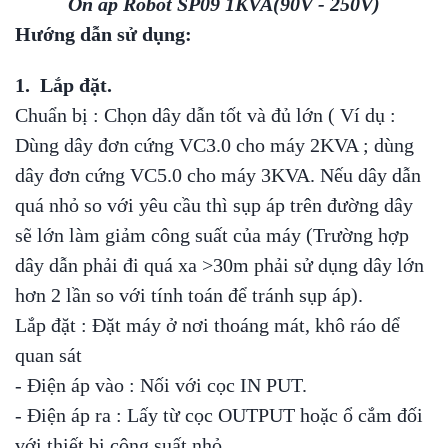
Ổn áp Robot SP09 1KVA(90V - 250V)
Hướng dẫn sử dụng:
1. Lắp đặt.
Chuẩn bị : Chọn dây dẫn tốt và đủ lớn ( Ví dụ :
Dùng dây đơn cứng VC3.0 cho máy 2KVA ; dùng
dây đơn cứng VC5.0 cho máy 3KVA. Nếu dây dẫn
quá nhỏ so với yêu cầu thì sụp áp trên đường dây
sẽ lớn làm giảm công suất của máy (Trường hợp
dây dẫn phải đi quá xa >30m phải sử dụng dây lớn
hơn 2 lần so với tính toán để tránh sụp áp).
Lắp đặt : Đặt máy ở nơi thoáng mát, khô ráo dể
quan sát
- Điện áp vào : Nối với cọc IN PUT.
- Điện áp ra : Lấy từ cọc OUTPUT hoặc ổ cắm đối
với thiết bị công suất nhỏ.