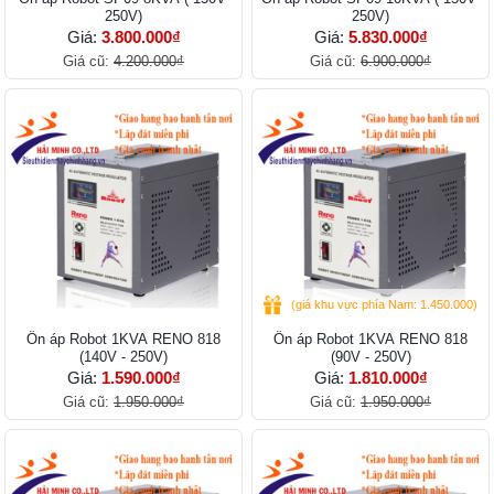
250V)
250V)
Giá:
3.800.000₫
Giá:
5.830.000₫
Giá cũ:
4.200.000₫
Giá cũ:
6.900.000₫
(giá khu vực phía Nam: 1.450.000)
Ổn áp Robot 1KVA RENO 818
Ổn áp Robot 1KVA RENO 818
(140V - 250V)
(90V - 250V)
Giá:
1.590.000₫
Giá:
1.810.000₫
Giá cũ:
1.950.000₫
Giá cũ:
1.950.000₫