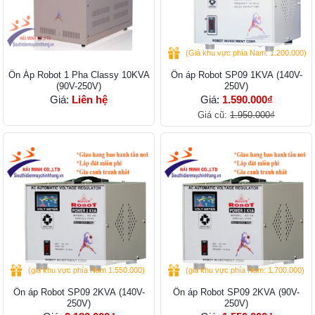
(Giá khu vực phía Nam: 1.200.000)
Ổn Áp Robot 1 Pha Classy 10KVA
Ổn áp Robot SP09 1KVA (140V-
(90V-250V)
250V)
Giá:
Liên hệ
Giá:
1.590.000₫
Giá cũ:
1.950.000₫
(giá khu vực phía Nam 1.550.000)
(giá khu vực phía Nam: 1.700.000)
Ổn áp Robot SP09 2KVA (140V-
Ổn áp Robot SP09 2KVA (90V-
250V)
250V)