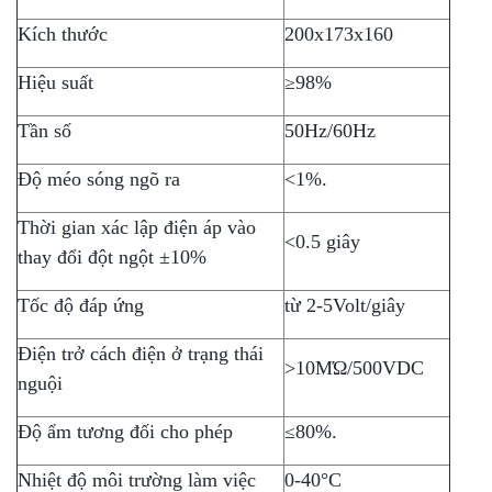
Kích thước
200x173x160
Hiệu suất
≥98%
Tần số
50Hz/60Hz
Độ méo sóng ngõ ra
<1%.
Thời gian xác lập điện áp vào
<0.5 giây
thay đổi đột ngột ±10%
Tốc độ đáp ứng
từ 2-5Volt/giây
Điện trở cách điện ở trạng thái
>10MΏ/500VDC
nguội
Độ ẩm tương đối cho phép
≤80%.
Nhiệt độ môi trường làm việc
0-40°C