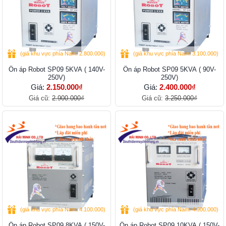
(giá khu vực phía Nam: 2.800.000)
(giá khu vực phía Nam: 3.100.000)
Ổn áp Robot SP09 5KVA ( 140V-
Ổn áp Robot SP09 5KVA ( 90V-
250V)
250V)
Giá:
2.150.000₫
Giá:
2.400.000₫
Giá cũ:
2.900.000₫
Giá cũ:
3.250.000₫
(giá khu vực phía Nam: 4.100.000)
(giá khu vực phía Nam: 4.900.000)
Ổn áp Robot SP09 8KVA ( 150V-
Ổn áp Robot SP09 10KVA ( 150V-