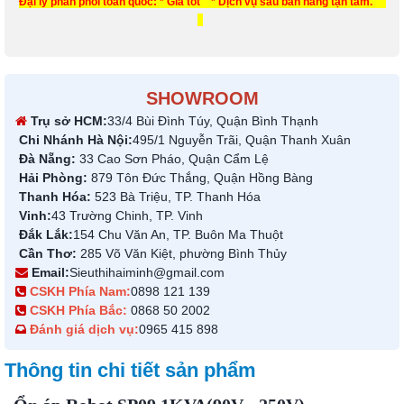
Đại lý phân phối toàn quốc: * Giá tốt * Dịch vụ sau bán hàng tận tâm.
SHOWROOM
Trụ sở HCM:
33/4 Bùi Đình Túy, Quận Bình Thạnh
Chi Nhánh Hà Nội:
495/1 Nguyễn Trãi, Quận Thanh Xuân
Đà Nẵng:
33 Cao Sơn Pháo, Quận Cẩm Lệ
Hải Phòng:
879 Tôn Đức Thắng, Quận Hồng Bàng
Thanh Hóa:
523 Bà Triệu, TP. Thanh Hóa
Vinh:
43 Trường Chinh, TP. Vinh
Đắk Lắk:
154 Chu Văn An, TP. Buôn Ma Thuột
Cần Thơ:
285 Võ Văn Kiệt, phường Bình Thủy
Email:
Sieuthihaiminh@gmail.com
CSKH Phía Nam:
0898 121 139
CSKH Phía Bắc:
0868 50 2002
Đánh giá dịch vụ:
0965 415 898
Thông tin chi tiết sản phẩm