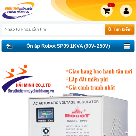
0
Tìm kiếm
Ổn áp Robot SP09 1KVA (90V- 250V)