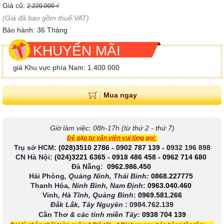
Giá cũ:
2.220.000 ₫
(Giá đã bao gồm thuế VAT)
Bảo hành: 36 Tháng
KHUYẾN MÃI
giá Khu vực phía Nam: 1.400.000
Mua ngay
Giờ làm việc: 08h-17h (từ thứ 2 - thứ 7)
Để gặp tư vấn viên vui lòng gọi:
Trụ sở HCM:
(028)3510 2786
-
0902 787 139
-
0
932 196 898
CN Hà Nội:
(024)3221 6365
-
0918 486 458
-
0962 714 680
Đà Nẵng:
0962.986.450
Hải Phòng
, Quảng Ninh, Thái Bình:
0868.227775
Thanh Hóa
, Ninh Bình, Nam Định
:
0963.040.460
Vinh
, Hà Tĩnh, Quảng Bình
:
0969.581.266
Đắk Lắk, Tây Nguyên
:
0984.762.139
Cần Thơ
& các tỉnh miền Tây
:
0938 704 139