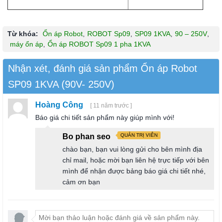
Từ khóa:
Ổn áp Robot
,
ROBOT Sp09
,
SP09 1KVA
,
90 – 250V
,
máy ổn áp
,
Ổn áp ROBOT Sp09 1 pha 1KVA
Nhận xét, đánh giá sản phẩm Ổn áp Robot
SP09 1KVA (90V- 250V)
Hoàng Công
[ 11 năm trước ]
Báo giá chi tiết sản phẩm này giúp mình với!
Bo phan seo
QUẢN TRỊ VIÊN
chào bạn, bạn vui lòng gửi cho bên mình địa
chỉ mail, hoặc mời bạn liên hệ trực tiếp với bên
mình để nhận được bảng báo giá chi tiết nhé,
cảm ơn bạn