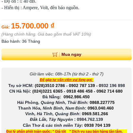
- Độ ồn : ≤ 40 dB.
- Hiển thị : Ampere, Volt, đèn báo nguồn.
15.700.000 ₫
Giá:
(Hàng chính hãng. Giá bao gồm thuế VAT 10%)
Bảo hành: 36 Tháng
Mua ngay
Giờ làm việc: 08h-17h (từ thứ 2 - thứ 7)
Để gặp tư vấn viên vui lòng gọi:
Trụ sở HCM:
(028)3510 2786
-
0902 787 139
-
0
932 196 898
CN Hà Nội:
(024)3221 6365
-
0918 486 458
-
0962 714 680
Đà Nẵng:
0962.986.450
Hải Phòng
, Quảng Ninh, Thái Bình:
0868.227775
Thanh Hóa
, Ninh Bình, Nam Định
:
0963.040.460
Vinh
, Hà Tĩnh, Quảng Bình
:
0969.581.266
Đắk Lắk, Tây Nguyên
:
0984.762.139
Cần Thơ
& các tỉnh miền Tây
:
0938 704 139
Đại lý phân phối toàn quốc: * Giá tốt * Dịch vụ sau bán hàng tận tâm.