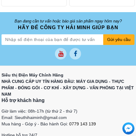
Bạn đang cần tư vấn hoặc báo giá sản phẩm ngay hôm nay?
HÃY ĐỂ CÔNG TY HẢI MINH GIÚP BẠN
Gửi yêu cầu
Siêu thị Điện Máy Chính Hãng
NHÀ CUNG CẤP UY TÍN HÀNG ĐẦU: MÁY GIA DỤNG - THỰC
PHẨM - ĐÓNG GÓI - CƠ KHÍ - XÂY DỰNG - VĂN PHÒNG TẠI VIỆT
NAM
Hỗ trợ khách hàng
Giờ làm việc: 08h-17h (từ thứ 2 - thứ 7)
Email: Sieuthihaiminh@gmail.com
Mua hàng - Góp ý - Bảo hành Gọi:
0779 143 139
Hotline hỗ trợ 24/7