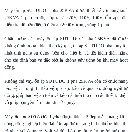
Máy ổn áp SUTUDO 1 pha 25KVA được thiết kế với công suất
25KVA 1 pha có điện áp ra là 220V, 110V, 100V. Ổn áp luôn
kiểm tra độ bền điện ở điện áp 2000V trong vòng 1 phút.
Chất lượng của máy ổn áp SUTUDO 1 pha 25KVA đã được
khẳng định trong nhiều thập kỷ qua, ổn áp SUTUDO phát huy tốt
nhất tính năng sử dụng, bền cho thiết bị và tiết kiệm điện năng
cho gia đình bạn và đặc biệt là không gây tiếng ồn khi máy hoạt
động.
Không chỉ vậy, ổn áp SUTUDO 1 pha 25KVA còn có chức năng
bảo vệ 3 trong 1: Bảo vệ quá áp, bảo vệ quá tải, đóng ngắt tự
động, giúp bảo vệ an toàn và kéo dài tuổi thọ cho các thiết bị điện
và giúp bạn yên tâm hơn khi sử dụng.
Máy
ổn áp SUTUDO 1 pha
được thiết kế đẹp mắt, mang kiểu
dáng công nghiệp hiện đại. Ổn áp được trang bị hệ thống hiển thị
rõ ràng với Ampere, Volt và đèn báo nguồn giúp người sử dụng