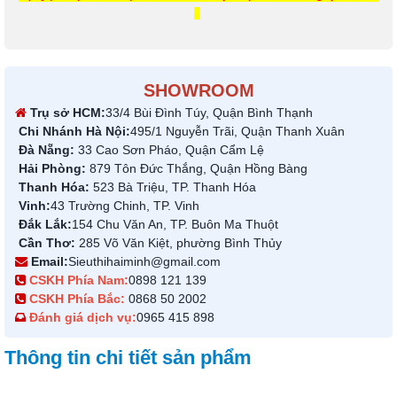
SHOWROOM
Trụ sở HCM:
33/4 Bùi Đình Túy, Quận Bình Thạnh
Chi Nhánh Hà Nội:
495/1 Nguyễn Trãi, Quận Thanh Xuân
Đà Nẵng:
33 Cao Sơn Pháo, Quận Cẩm Lệ
Hải Phòng:
879 Tôn Đức Thắng, Quận Hồng Bàng
Thanh Hóa:
523 Bà Triệu, TP. Thanh Hóa
Vinh:
43 Trường Chinh, TP. Vinh
Đắk Lắk:
154 Chu Văn An, TP. Buôn Ma Thuột
Cần Thơ:
285 Võ Văn Kiệt, phường Bình Thủy
Email:
Sieuthihaiminh@gmail.com
CSKH Phía Nam:
0898 121 139
CSKH Phía Bắc:
0868 50 2002
Đánh giá dịch vụ:
0965 415 898
Thông tin chi tiết sản phẩm