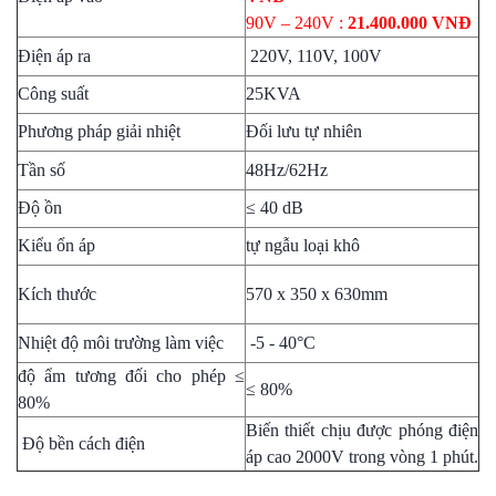
90V – 240V :
21.400.000 VNĐ
Điện áp ra
220V, 110V, 100V
Công suất
25KVA
Phương pháp giải nhiệt
Đối lưu tự nhiên
Tần số
48Hz/62Hz
Độ ồn
≤ 40 dB
Kiểu ổn áp
tự ngẫu loại khô
Kích thước
570 x 350 x 630mm
Nhiệt độ môi trường làm việc
-5 - 40°C
độ ẩm tương đối cho phép ≤
≤ 80%
80%
Biến thiết chịu được phóng điện
Độ bền cách điện
áp cao 2000V trong vòng 1 phút.