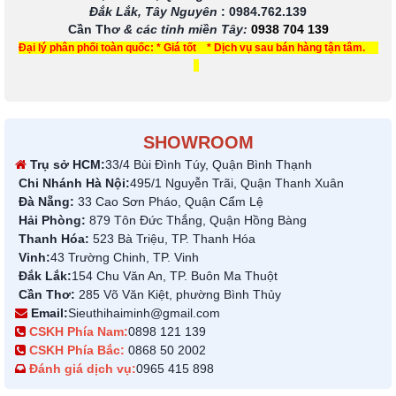
Đắk Lắk, Tây Nguyên
:
0984.762.139
Cần Thơ
& các tỉnh miền Tây
:
0938 704 139
Đại lý phân phối toàn quốc: * Giá tốt * Dịch vụ sau bán hàng tận tâm.
SHOWROOM
Trụ sở HCM:
33/4 Bùi Đình Túy, Quận Bình Thạnh
Chi Nhánh Hà Nội:
495/1 Nguyễn Trãi, Quận Thanh Xuân
Đà Nẵng:
33 Cao Sơn Pháo, Quận Cẩm Lệ
Hải Phòng:
879 Tôn Đức Thắng, Quận Hồng Bàng
Thanh Hóa:
523 Bà Triệu, TP. Thanh Hóa
Vinh:
43 Trường Chinh, TP. Vinh
Đắk Lắk:
154 Chu Văn An, TP. Buôn Ma Thuột
Cần Thơ:
285 Võ Văn Kiệt, phường Bình Thủy
Email:
Sieuthihaiminh@gmail.com
CSKH Phía Nam:
0898 121 139
CSKH Phía Bắc:
0868 50 2002
Đánh giá dịch vụ:
0965 415 898