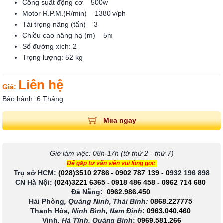
Công suất động cơ 500w
Motor R.P.M.(R/min) 1380 v/ph
Tải trọng nâng (tấn) 3
Chiều cao nâng hạ (m) 5m
Số đường xích: 2
Trọng lượng: 52 kg
Liên hệ
Giá:
Bảo hành: 6 Tháng
Mua ngay
Giờ làm việc: 08h-17h (từ thứ 2 - thứ 7)
Để gặp tư vấn viên vui lòng gọi:
Trụ sở HCM:
(028)3510 2786
-
0902 787 139
-
0
932 196 898
CN Hà Nội:
(024)3221 6365
-
0918 486 458
-
0962 714 680
Đà Nẵng:
0962.986.450
Hải Phòng
, Quảng Ninh, Thái Bình:
0868.227775
Thanh Hóa
, Ninh Bình, Nam Định
:
0963.040.460
Vinh
, Hà Tĩnh, Quảng Bình
:
0969.581.266