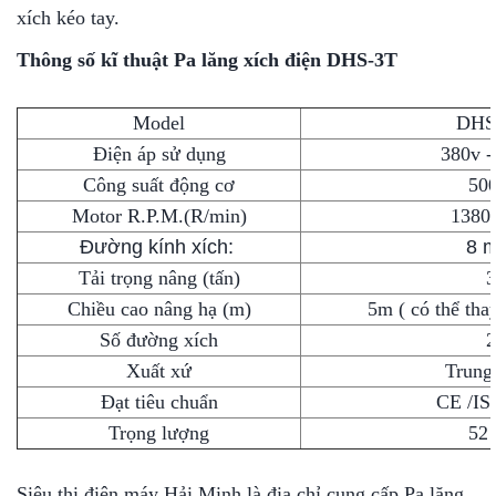
xích kéo tay.
Thông số kĩ thuật
Pa lăng xích điện DHS-3T
Model
DHS
Điện áp sử dụng
380v -
Công suất động cơ
50
Motor R.P.M.(R/min)
1380 
Đường kính xích:
8 
Tải trọng nâng (tấn)
3
Chiều cao nâng hạ (m)
5m ( có thể tha
Số đường xích
2
Xuất xứ
Trung
Đạt tiêu chuẩn
CE /IS
Trọng lượng
52 
Siêu thị điện máy Hải Minh là địa chỉ cung cấp Pa lăng