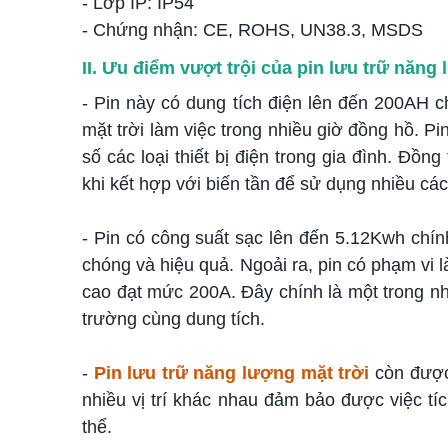
- Lớp IP: IP54
- Chứng nhận: CE, ROHS, UN38.3, MSDS
II. Ưu điểm vượt trội của pin lưu trữ năn
- Pin này có dung tích điện lên đến 200AH c
mặt trời làm việc trong nhiều giờ đồng hồ. P
số các loại thiết bị điện trong gia đình. Đồ
khi kết hợp với biến tần để sử dụng nhiều các l
- Pin có công suất sạc lên đến 5.12Kwh chí
chóng và hiệu quả. Ngoải ra, pin có phạm vi
cao đạt mức 200A. Đây chính là một trong nh
trường cùng dung tích.
-
Pin lưu trữ năng lượng mặt trời
còn được 
nhiều vị trí khác nhau đảm bảo được việc tí
thể.