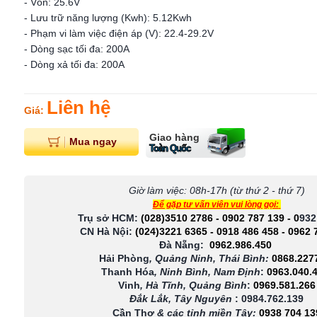
- Vôn: 25.6V
- Lưu trữ năng lượng (Kwh): 5.12Kwh
- Phạm vi làm việc điện áp (V): 22.4-29.2V
- Dòng sạc tối đa: 200A
- Dòng xả tối đa: 200A
Liên hệ
Giá:
Giao hàng
Mua ngay
Toàn Quốc
Giờ làm việc: 08h-17h (từ thứ 2 - thứ 7)
Để gặp tư vấn viên vui lòng gọi:
Trụ sở HCM:
(028)3510 2786
-
0902 787 139
-
0
932
CN Hà Nội:
(024)3221 6365
-
0918 486 458
-
0962 
Đà Nẵng:
0962.986.450
Hải Phòng
, Quảng Ninh, Thái Bình:
0868.227
Thanh Hóa
, Ninh Bình, Nam Định
:
0963.040.
Vinh
, Hà Tĩnh, Quảng Bình
:
0969.581.266
Đắk Lắk, Tây Nguyên
:
0984.762.139
Cần Thơ
& các tỉnh miền Tây
:
0938 704 13