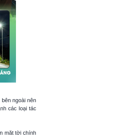
t bên ngoài nên
nh các loại tác
n mặt tời chính