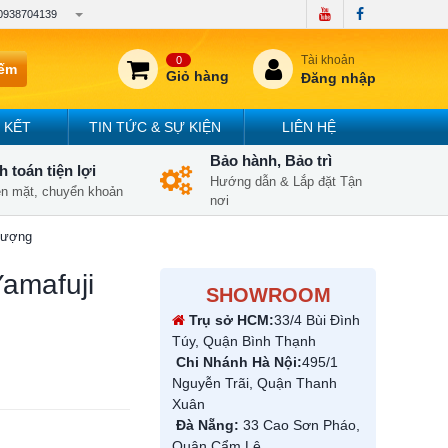
0938704139
Tài khoản
0
iếm
Giỏ hàng
Đăng nhập
 KẾT
TIN TỨC & SỰ KIỆN
LIÊN HỆ
Bảo hành, Bảo trì
 toán tiện lợi
Hướng dẫn & Lắp đặt Tận
iền mặt, chuyển khoản
nơi
 lượng
Yamafuji
SHOWROOM
Trụ sở HCM:
33/4 Bùi Đình
Túy, Quận Bình Thạnh
Chi Nhánh Hà Nội:
495/1
Nguyễn Trãi, Quận Thanh
Xuân
Đà Nẵng:
33 Cao Sơn Pháo,
Quận Cẩm Lệ