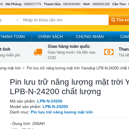
50
Hải Phòng
:
0868227775
Thanh Hóa
:
0963040460
Vinh
:
0969581266
Cần Thơ
:
Tìm k
THANH TOÁN
CHÍNH SÁCH
CHỨNG NHẬN
CAM
Giao hàng toàn quốc
t tình
Thanh
Giao hàng trước trả tiền sau
àng miễn phí
Trả t
COD
ượng mặt trời
Pin lưu trữ năng lượng mặt trời Yamafuji LPB-N-24200 chất
Pin lưu trữ năng lượng mặt trời 
LPB-N-24200 chất lượng
Mã sản phẩm:
LPB-N-24200
Model sản phẩm:
LPB-N-24200
Danh mục:
Pin lưu trữ năng lượng mặt trời
- Dung tích: 200AH