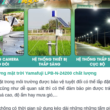
ượng mặt trời Yamafuji LPB-N-24200 chất lượng
đặt trong môi trường được bảo vệ tuyệt đối có thể lắp đặ
cũng như dễ quan sát thì có thể đảm bảo pin được trá
uá cao, độ ẩm hay mưa gió,...
ì không có thời gian sử dụng kéo dài những những tấm pi