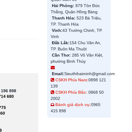
Hải Phòng:
879 Tôn Đức
Thắng, Quận Hồng Bàng
Thanh Hóa:
523 Bà Triệu,
TP. Thanh Hóa
Vinh:
43 Trường Chinh, TP.
Vinh
Đắk Lắk:
154 Chu Văn An,
TP. Buôn Ma Thuột
Cần Thơ:
285 Võ Văn Kiệt,
phường Bình Thủy
Email:
Sieuthihaiminh@gmail.com
CSKH Phía Nam:
0898 121
139
 196 898
CSKH Phía Bắc:
0868 50
714 680
2002
Đánh giá dịch vụ:
0965
775
415 898
460
9