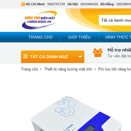
Hồ Chí Minh
:
0902787139
Hà Nội
:
0918486458
Đà Nẵng
:
09629864
TRANG CHỦ
GIỚI THIỆU
HÌNH THỨC 
Hỗ trợ nhiệ
Tư vấn đặt h
TẤT CẢ DANH MỤC
Trang chủ
Thiết bị năng lượng mặt trời
Pin lưu trữ năng l