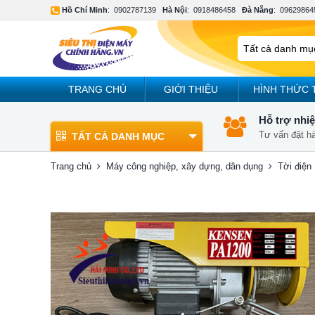
Hồ Chí Minh
:
0902787139
Hà Nội
:
0918486458
Đà Nẵng
:
09629864
TRANG CHỦ
GIỚI THIỆU
HÌNH THỨC 
Hỗ trợ nhiệ
Tư vấn đặt h
TẤT CẢ DANH MỤC
Trang chủ
Máy công nghiệp, xây dựng, dân dụng
Tời điện