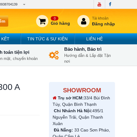
0938704139
Tài khoản
0
iếm
Giỏ hàng
Đăng nhập
 KẾT
TIN TỨC & SỰ KIỆN
LIÊN HỆ
Bảo hành, Bảo trì
 toán tiện lợi
Hướng dẫn & Lắp đặt Tận
iền mặt, chuyển khoản
nơi
300 A
SHOWROOM
Trụ sở HCM:
33/4 Bùi Đình
Túy, Quận Bình Thạnh
Chi Nhánh Hà Nội:
495/1
Nguyễn Trãi, Quận Thanh
Xuân
Đà Nẵng:
33 Cao Sơn Pháo,
Quận Cẩm Lệ