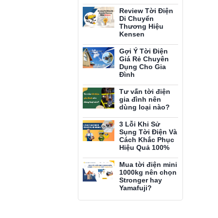
Review Tời Điện
Di Chuyển
Thương Hiệu
Kensen
Gợi Ý Tời Điện
Giá Rẻ Chuyên
Dụng Cho Gia
Đình
Tư vấn tời điện
gia đình nên
dùng loại nào?
3 Lỗi Khi Sử
Sụng Tời Điện Và
Cách Khắc Phục
Hiệu Quả 100%
Mua tời điện mini
1000kg nên chọn
Stronger hay
Yamafuji?