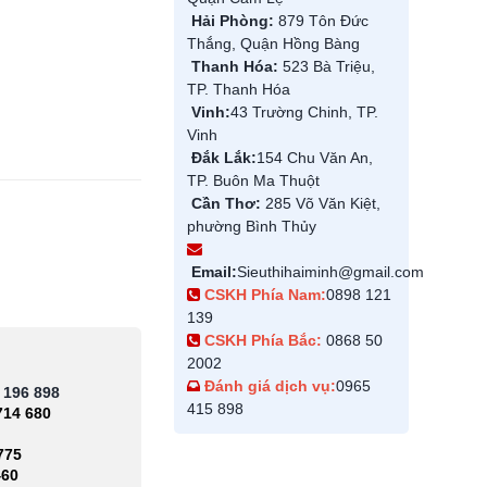
Hải Phòng:
879 Tôn Đức
Thắng, Quận Hồng Bàng
Thanh Hóa:
523 Bà Triệu,
TP. Thanh Hóa
Vinh:
43 Trường Chinh, TP.
Vinh
Đắk Lắk:
154 Chu Văn An,
TP. Buôn Ma Thuột
Cần Thơ:
285 Võ Văn Kiệt,
phường Bình Thủy
Email:
Sieuthihaiminh@gmail.com
CSKH Phía Nam:
0898 121
139
CSKH Phía Bắc:
0868 50
2002
Đánh giá dịch vụ:
0965
 196 898
415 898
714 680
775
460