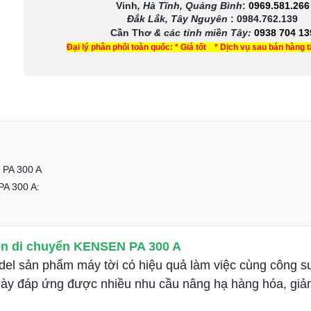
Vinh
, Hà Tĩnh, Quảng Bình
:
0969.581.266
Đắk Lắk, Tây Nguyên
:
0984.762.139
Cần Thơ
& các tỉnh miền Tây
:
0938 704 13
Đại lý phân phối toàn quốc: * Giá tốt * Dịch vụ sau bán hàng 
N PA 300 A
PA 300 A:
ện di chuyển KENSEN PA 300 A
del sản phẩm máy tời có hiệu quả làm việc cùng công s
 này đáp ứng được nhiều nhu cầu nâng hạ hàng hóa, giả