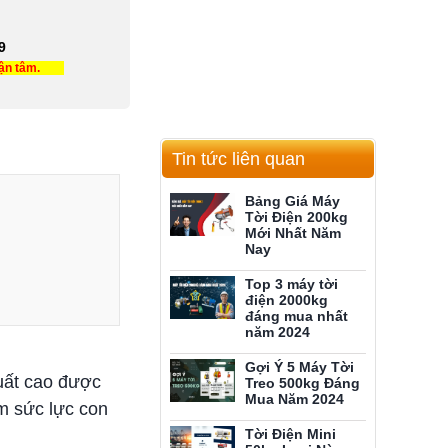
9
tận tâm.
Tin tức liên quan
Bảng Giá Máy
Tời Điện 200kg
Mới Nhất Năm
Nay
Top 3 máy tời
điện 2000kg
đáng mua nhất
năm 2024
Gợi Ý 5 Máy Tời
uất cao được
Treo 500kg Đáng
Mua Năm 2024
m sức lực con
Tời Điện Mini