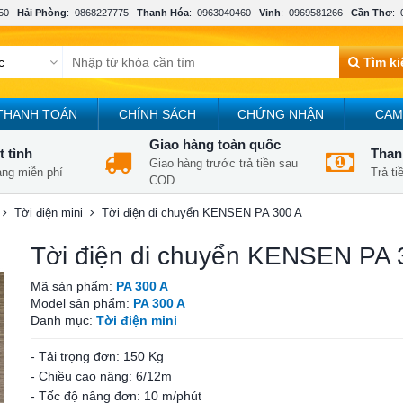
50
Hải Phòng
:
0868227775
Thanh Hóa
:
0963040460
Vinh
:
0969581266
Cần Thơ
:
Tìm k
THANH TOÁN
CHÍNH SÁCH
CHỨNG NHẬN
CAM
Giao hàng toàn quốc
t tình
Thanh
Giao hàng trước trả tiền sau
àng miễn phí
Trả t
COD
Tời điện mini
Tời điện di chuyển KENSEN PA 300 A
Tời điện di chuyển KENSEN PA 
Mã sản phẩm:
PA 300 A
Model sản phẩm:
PA 300 A
Danh mục:
Tời điện mini
- Tải trọng đơn: 150 Kg
- Chiều cao nâng: 6/12m
- Tốc độ nâng đơn: 10 m/phút