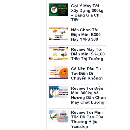
Gợi Ý Máy Tời
Xây Dựng 300kg
– Bảng Giá Chi
Tiết
Nên Chọn Tời
Điện Mini B300
Hay YM-S 300
Review Máy Tời
Điện Mini SK-160
Trên Thị Trường
Có Nên Đầu Tư
Tời Điện Di
Chuyển Không?
Review Tời Điện
Mini 300kg Và
Hướng Dẫn Chọn
Máy Chất Lượng
Review Tời Mini
Tốc Độ Cao Của
Thương Hiệu
Yamafuji