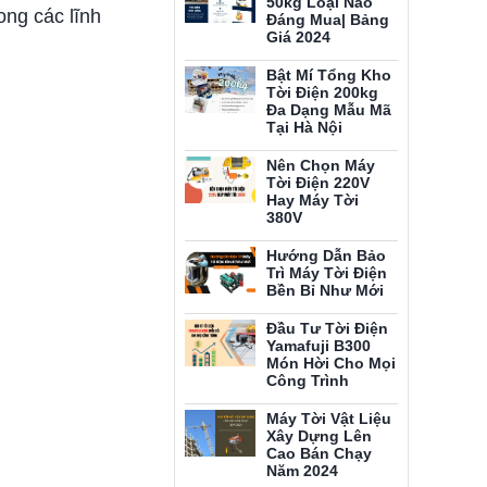
50kg Loại Nào
ng các lĩnh
Đáng Mua| Bảng
Giá 2024
Bật Mí Tổng Kho
Tời Điện 200kg
Đa Dạng Mẫu Mã
Tại Hà Nội
Nên Chọn Máy
Tời Điện 220V
Hay Máy Tời
380V
Hướng Dẫn Bảo
Trì Máy Tời Điện
Bền Bỉ Như Mới
Đầu Tư Tời Điện
Yamafuji B300
Món Hời Cho Mọi
Công Trình
Máy Tời Vật Liệu
Xây Dựng Lên
Cao Bán Chạy
Năm 2024