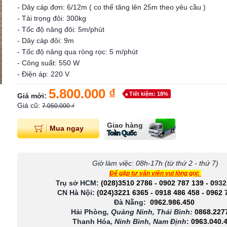
- Dây cáp đơn: 6/12m ( co thể tăng lên 25m theo yêu cầu )
- Tải trọng đôi: 300kg
- Tốc độ nâng đôi: 5m/phút
- Dây cáp đôi: 9m
- Tốc độ nâng qua ròng rọc: 5 m/phút
- Công suất: 550 W
- Điện áp: 220 V
5.800.000 ₫
Tiết kiệm: 18%
Giá mới:
Giá cũ:
7.050.000 ₫
Giao hàng
Mua ngay
Toàn Quốc
Giờ làm việc: 08h-17h (từ thứ 2 - thứ 7)
Để gặp tư vấn viên vui lòng gọi:
Trụ sở HCM:
(028)3510 2786
-
0902 787 139
-
0
932
CN Hà Nội:
(024)3221 6365
-
0918 486 458
-
0962 
Đà Nẵng:
0962.986.450
Hải Phòng
, Quảng Ninh, Thái Bình:
0868.227
Thanh Hóa
, Ninh Bình, Nam Định
:
0963.040.