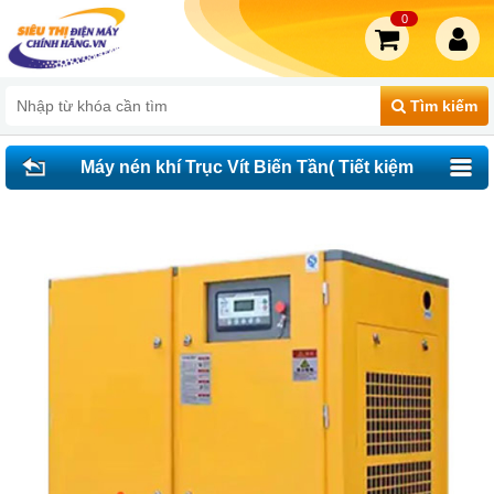
0
Tìm kiếm
Máy nén khí Trục Vít Biến Tần( Tiết kiệm
điện) TMBT-150A