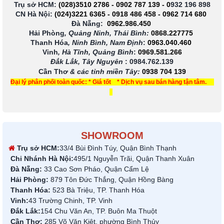
Trụ sở HCM:
(028)3510 2786
-
0902 787 139
-
0
932 196 898
CN Hà Nội:
(024)3221 6365
-
0918 486 458
-
0962 714 680
Đà Nẵng:
0962.986.450
Hải Phòng
, Quảng Ninh, Thái Bình:
0868.227775
Thanh Hóa
, Ninh Bình, Nam Định
:
0963.040.460
Vinh
, Hà Tĩnh, Quảng Bình
:
0969.581.266
Đắk Lắk, Tây Nguyên
:
0984.762.139
Cần Thơ
& các tỉnh miền Tây
:
0938 704 139
Đại lý phân phối toàn quốc: * Giá tốt * Dịch vụ sau bán hàng tận tâm.
SHOWROOM
Trụ sở HCM:
33/4 Bùi Đình Túy, Quận Bình Thạnh
Chi Nhánh Hà Nội:
495/1 Nguyễn Trãi, Quận Thanh Xuân
Đà Nẵng:
33 Cao Sơn Pháo, Quận Cẩm Lệ
Hải Phòng:
879 Tôn Đức Thắng, Quận Hồng Bàng
Thanh Hóa:
523 Bà Triệu, TP. Thanh Hóa
Vinh:
43 Trường Chinh, TP. Vinh
Đắk Lắk:
154 Chu Văn An, TP. Buôn Ma Thuột
Cần Thơ:
285 Võ Văn Kiệt, phường Bình Thủy