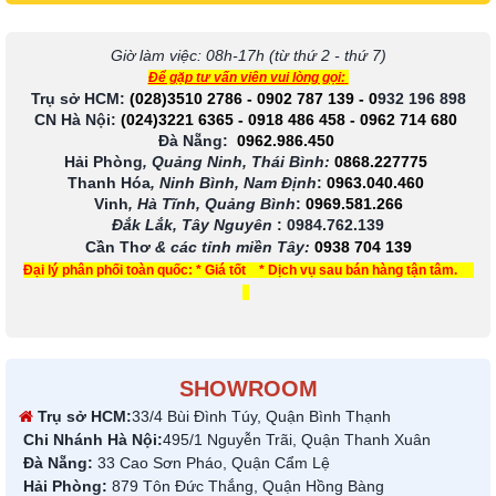
Giờ làm việc: 08h-17h (từ thứ 2 - thứ 7)
Để gặp tư vấn viên vui lòng gọi:
Trụ sở HCM:
(028)3510 2786
-
0902 787 139
-
0
932 196 898
CN Hà Nội:
(024)3221 6365
-
0918 486 458
-
0962 714 680
Đà Nẵng:
0962.986.450
Hải Phòng
, Quảng Ninh, Thái Bình:
0868.227775
Thanh Hóa
, Ninh Bình, Nam Định
:
0963.040.460
Vinh
, Hà Tĩnh, Quảng Bình
:
0969.581.266
Đắk Lắk, Tây Nguyên
:
0984.762.139
Cần Thơ
& các tỉnh miền Tây
:
0938 704 139
Đại lý phân phối toàn quốc: * Giá tốt * Dịch vụ sau bán hàng tận tâm.
SHOWROOM
Trụ sở HCM:
33/4 Bùi Đình Túy, Quận Bình Thạnh
Chi Nhánh Hà Nội:
495/1 Nguyễn Trãi, Quận Thanh Xuân
Đà Nẵng:
33 Cao Sơn Pháo, Quận Cẩm Lệ
Hải Phòng:
879 Tôn Đức Thắng, Quận Hồng Bàng