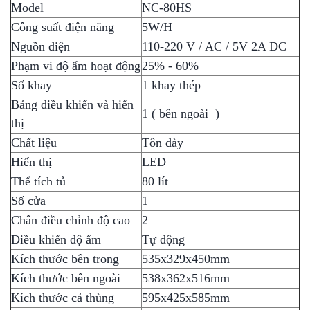
Model
NC-80HS
Công suất điện năng
5W/H
Nguồn điện
110-220 V / AC / 5V 2A DC
Phạm vi độ ẩm hoạt động
25% - 60%
Số khay
1 khay thép
Bảng điều khiển và hiển
1 ( bên ngoài )
thị
Chất liệu
Tôn dày
Hiển thị
LED
Thể tích tủ
80 lít
Số cửa
1
Chân điều chỉnh độ cao
2
Điều khiển độ ẩm
Tự động
Kích thước bên trong
535x329x450mm
Kích thước bên ngoài
538x362x516mm
Kích thước cả thùng
595x425x585mm