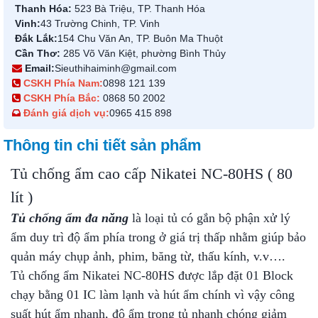
Thanh Hóa:
523 Bà Triệu, TP. Thanh Hóa
Vinh:
43 Trường Chinh, TP. Vinh
Đắk Lắk:
154 Chu Văn An, TP. Buôn Ma Thuột
Cần Thơ:
285 Võ Văn Kiệt, phường Bình Thủy
Email:
Sieuthihaiminh@gmail.com
CSKH Phía Nam:
0898 121 139
CSKH Phía Bắc:
0868 50 2002
Đánh giá dịch vụ:
0965 415 898
Thông tin chi tiết sản phẩm
Tủ chống ẩm cao cấp Nikatei NC-80HS ( 80
lít )
Tủ chống ẩm đa năng
là loại tủ có gắn bộ phận xử lý
ẩm duy trì độ ẩm phía trong ở giá trị thấp nhằm giúp bảo
quản máy chụp ảnh, phim, băng từ, thấu kính, v.v….
Tủ chống ẩm Nikatei NC-80HS được lắp đặt 01 Block
chạy bằng 01 IC làm lạnh và hút ẩm chính vì vậy công
suất hút ẩm nhanh, độ ẩm trong tủ nhanh chóng giảm