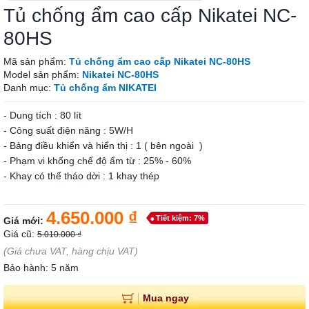
Tủ chống ẩm cao cấp Nikatei NC-
80HS
Mã sản phẩm:
Tủ chống ẩm cao cấp Nikatei NC-80HS
Model sản phẩm:
Nikatei NC-80HS
Danh mục:
Tủ chống ẩm NIKATEI
- Dung tích : 80 lít
- Công suất điện năng : 5W/H
- Bảng điều khiển và hiển thị : 1 ( bên ngoài )
- Phạm vi khống chế độ ẩm từ : 25% - 60%
- Khay có thể tháo dời : 1 khay thép
4.650.000 ₫
Tiết kiệm: 7%
Giá mới:
Giá cũ:
5.010.000 ₫
(Giá chưa VAT, hàng chịu VAT)
Bảo hành: 5 năm
Mua ngay