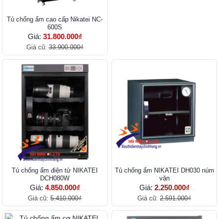
Tủ chống ẩm cao cấp Nikatei NC-
600S
Giá:
31.800.000₫
Giá cũ:
33.900.000₫
Tủ chống ẩm điện tử NIKATEI
Tủ chống ẩm NIKATEI DH030 núm
DCH080W
vặn
Giá:
4.850.000₫
Giá:
2.250.000₫
Giá cũ:
5.410.000₫
Giá cũ:
2.591.000₫