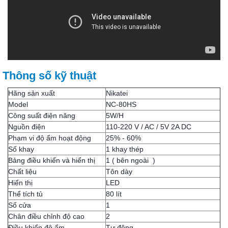
Thông số kỹ thuật
Hãng sản xuất
Nikatei
Model
NC-80HS
Công suất điện năng
5W/H
Nguồn điện
110-220 V / AC / 5V 2A DC
Phạm vi độ ẩm hoạt động
25% - 60%
Số khay
1 khay thép
Bảng điều khiển và hiển thị
1 ( bên ngoài )
Chất liệu
Tôn dày
Hiển thị
LED
Thể tích tủ
80 lít
Số cửa
1
Chân điều chỉnh độ cao
2
Điều khiển độ ẩm
Tự động