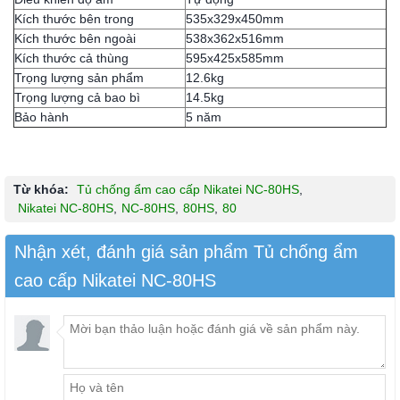
Kích thước bên trong
535x329x450mm
Kích thước bên ngoài
538x362x516mm
Kích thước cả thùng
595x425x585mm
Trọng lượng sản phẩm
12.6kg
Trọng lượng cả bao bì
14.5kg
Bảo hành
5 năm
Từ khóa:
Tủ chống ẩm cao cấp Nikatei NC-80HS
,
Nikatei NC-80HS
,
NC-80HS
,
80HS
,
80
Nhận xét, đánh giá sản phẩm Tủ chống ẩm
cao cấp Nikatei NC-80HS