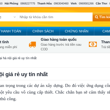
50
Hải Phòng
:
0868227775
Thanh Hóa
:
0963040460
Vinh
:
0969581266
Cần Thơ
:
Tìm k
THANH TOÁN
CHÍNH SÁCH
CHỨNG NHẬN
CAM
Giao hàng toàn quốc
t tình
Thanh
Giao hàng trước trả tiền sau
àng miễn phí
Trả t
COD
i hà nội giá rẻ uy tín nhất
i giá rẻ uy tín nhất
uan trọng trong các dự án xây dựng. Do đó việc ứng dụng cô
một yêu cầu vô cùng cấp thiết. Chắc chắn bạn sẽ cảm thấy 
 thủ công.