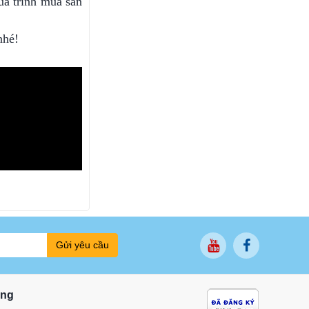
uá trình mua sản
nhé!
Gửi yêu cầu
ung