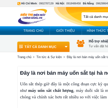
Hồ Chí Minh
:
0902787139
Hà Nội
:
0918486458
Đà Nẵng
:
09629864
TRANG CHỦ
GIỚI THIỆU
HÌNH THỨC 
Hỗ trợ nhiệ
Tư vấn đặt h
TẤT CẢ DANH MỤC
Trang chủ
Tin tức & Sự kiện
Đây là nơi bán máy uốn sắt tạ
Đây là nơi bán máy uốn sắt tại hà nộ
Uốn sắt thép giờ đây là một công đoạn cực kỳ q
như
máy uốn sắt chất lượng
, máy duỗi sắt là 
chóng và chính xác hơn rất nhiều so với việc làm