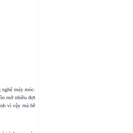
ng nghệ máy móc.
uôn mở nhiều đợt
hính vì vậy mà bề