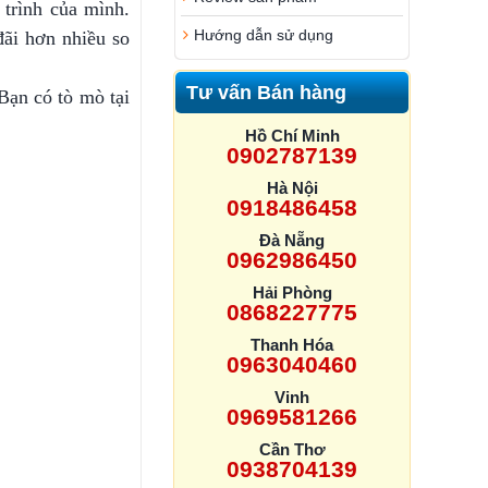
trình của mình.
Hướng dẫn sử dụng
ãi hơn nhiều so
Tư vấn Bán hàng
Bạn có tò mò tại
Hồ Chí Minh
0902787139
Hà Nội
0918486458
Đà Nẵng
0962986450
Hải Phòng
0868227775
Thanh Hóa
0963040460
Vinh
0969581266
Cần Thơ
0938704139