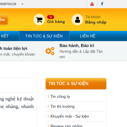
0938704139
Tài khoản
0
iếm
Giỏ hàng
Đăng nhập
 KẾT
TIN TỨC & SỰ KIỆN
LIÊN HỆ
Bảo hành, Bảo trì
 toán tiện lợi
Hướng dẫn & Lắp đặt Tận
iền mặt, chuyển khoản
nơi
TIN TỨC & SỰ KIỆN
Tin công ty
ng nghệ kỹ thuật
nhẹ nhàng, nhanh
Tin thị trường
Khuyến mãi - Sự kiện
Review sản phẩm