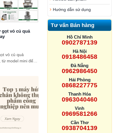
Hướng dẫn sử dụng
Tư vấn Bán hàng
 gọt vỏ củ quả
nay
Hồ Chí Minh
0902787139
Hà Nội
ọt vỏ củ quả
0918486458
 từ model mini đến
Đà Nẵng
 suất, khả năng gọt
0962986450
ù hợp với từng quy
Hải Phòng
0868227775
Thanh Hóa
0963040460
Vinh
0969581266
Cần Thơ
0938704139