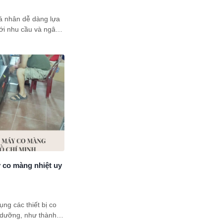
cá nhân dễ dàng lựa
ới nhu cầu và ngân
i viết này, Hải Minh
n Mua Máy Hút Chân
el Bán Chạy” mà
ng phân vân hiện
y co màng nhiệt uy
ụng các thiết bị co
 dưỡng, như thành