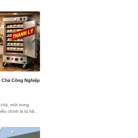
 đâu nhận bảo trì
bài viết này sẽ chia
bạn. Đừng bỏ lỡ!
ò Chả Công Nghiệp
 chả, một trong
hiếu chính là tủ hấp
các cơ sở vừa và
i có thể gây áp lực
ều chủ cơ sở chuyển
ý với hy vọng vừa