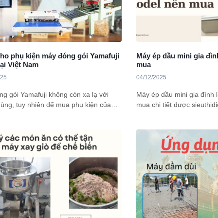
ho phụ kiện máy đóng gói Yamafuji
Máy ép dầu mini gia đìn
tại Việt Nam
mua
025
04/12/2025
g gói Yamafuji không còn xa lạ với
Máy ép dầu mini gia đình 
ùng, tuy nhiên để mua phụ kiện của
mua chi tiết được sieuthi
ết bị đóng gói này ở đâu chất lượng,
chia sẻ trong bài viết này
ãng? bài viết dưới đây sẽ chia sẻ đầy
bạn đang có nhu cầu tìm m
hi tiết về Tổng kho phụ kiện máy đóng
chất lượng, hiệu quả cho 
afuji uy tín tại Việt Nam.