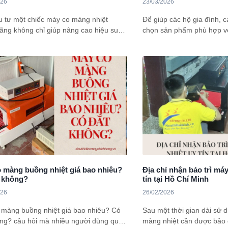
026
23/03/2026
u tư một chiếc máy co màng nhiệt
Để giúp các hộ gia đình, 
ãng không chỉ giúp nâng cao hiệu suất
chọn sản phẩm phù hợp v
c mà còn đảm bảo tính chuyên nghiệp
sách của mình thì trong bà
hâu bao bì. Vậy tại Đà Nẵng, đâu là nơi
sẽ làm rõ câu hỏi “Có Nê
ấp máy co màng nên lựa chọn? cùng
Không Dưới 3 Triệu? Mod
dienmaychinhhang.vn tìm hiểu nhanh
nhiều người tiêu dùng đa
 viết này nhé!
nay.
 màng buồng nhiệt giá bao nhiêu?
Địa chỉ nhận bảo trì má
 không?
tín tại Hồ Chí Minh
026
26/02/2026
 màng buồng nhiệt giá bao nhiêu? Có
Sau một thời gian dài sử d
ông? câu hỏi mà nhiều người dùng quan
màng nhiệt cần được bảo