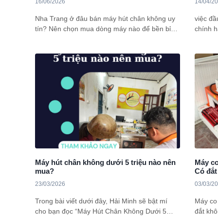
16/06/2026
14/04/2
Nha Trang ở đâu bán máy hút chân không uy
việc đầ
tín? Nên chọn mua dòng máy nào để bền bỉ
chính h
với môi trường mặn đặc thù của vùng biển?
làm việ
cùng Hải Minh tìm hiểu ngay nhé!
trong k
cung c
sieuthi
qua bài
Máy hút chân không dưới 5 triệu nào nên
Máy co
mua?
Có đắt
23/03/2026
03/03/2
Trong bài viết dưới đây, Hải Minh sẽ bật mí
Máy co
cho bạn đọc “Máy Hút Chân Không Dưới 5
đắt kh