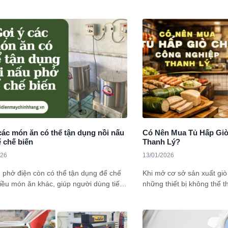
n nay. Hiểu được điều này,
phố lớn Hồ Chí Minh thì ở
dienmaychinhhang.vn sẽ chia sẻ chi tiết
máy co màng nhiệt uy tín? 
ài viết dưới đây. Tham khảo ngay nhé!
sẻ chi tiết và đầy đủ cho 
các món ăn có thể tận dụng nồi nấu
Có Nên Mua Tủ Hấp Gi
 chế biến
Thanh Lý?
026
13/01/2026
 phở điện còn có thể tận dụng để chế
Khi mở cơ sở sản xuất giò
iều món ăn khác, giúp người dùng tiết
những thiết bị không thể t
ời gian và dụng cụ trong bếp. Nếu bạn
giò chả công nghiệp. Với 
ốn tận dụng tối đa chiếc nồi này, dưới
nhỏ, việc đầu tư một tủ mớ
 những món ăn thơm ngon, dễ làm mà
tài chính lớn. Vì vậy, nhi
 phở hỗ trợ rất hiệu quả.
hướng sang tủ hấp thanh l