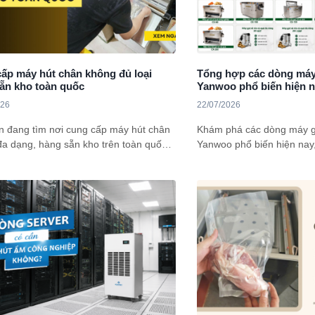
ấp máy hút chân không đủ loại
Tổng hợp các dòng máy
ẵn kho toàn quốc
Yanwoo phổ biến hiện 
026
22/07/2026
n đang tìm nơi cung cấp máy hút chân
Khám phá các dòng máy g
a dạng, hàng sẵn kho trên toàn quốc,
Yanwoo phổ biến hiện nay,
ảo qua bài viết này để có thêm lựa
công nghiệp. So sánh công
t hơn nhé!
vỏ và tư vấn chọn máy ph
mô sản xuất.