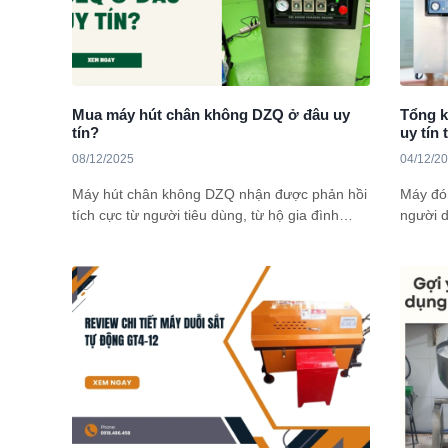
Mua máy hút chân không DZQ ở đâu uy
Tổng k
tín?
uy tín 
08/12/2025
04/12/2
Máy hút chân không DZQ nhận được phản hồi
Máy đón
tích cực từ người tiêu dùng, từ hộ gia đình
người d
buôn bán nhỏ lẻ đến quy mô lớn. Tuy nhiên
các thi
mua máy DZQ ở đâu chính hãng, chất lượng
chính h
là điều mà nhiều người dùng phân vân hiện
đủ và c
nay. Bài viết dưới đây sẽ giải đáp chi tiết đến
gói Yam
bạn, tham khảo ngay nhé!