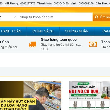
50
Hải Phòng
:
0868227775
Thanh Hóa
:
0963040460
Vinh
:
0969581266
Cần Thơ
:
Tìm k
THANH TOÁN
CHÍNH SÁCH
CHỨNG NHẬN
CAM
Giao hàng toàn quốc
t tình
Thanh
Giao hàng trước trả tiền sau
àng miễn phí
Trả t
COD