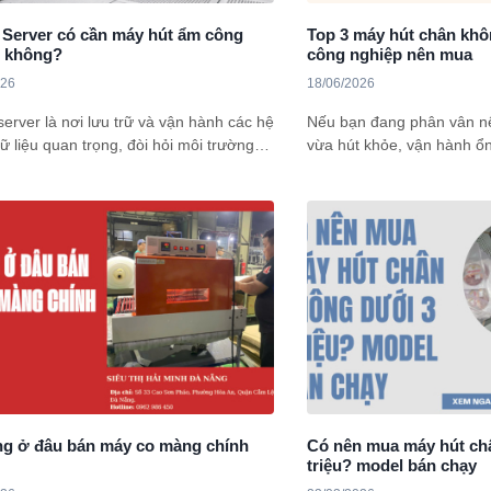
Server có cần máy hút ẩm công
Top 3 máy hút chân kh
p không?
công nghiệp nên mua
026
18/06/2026
erver là nơi lưu trữ và vận hành các hệ
Nếu bạn đang phân vân n
ữ liệu quan trọng, đòi hỏi môi trường
vừa hút khỏe, vận hành ổn
 định về nhiệt độ và độ ẩm. Tuy nhiên,
cao, bài viết dưới đây sẽ 
oanh nghiệp chỉ chú trọng làm mát mà
chân không thực phẩm cô
yếu tố kiểm soát độ ẩm, khiến thiết bị
để bạn dễ dàng tham khảo
tình trạng ngưng tụ hơi nước, chập
ặc giảm tuổi thọ linh kiện.
g ở đâu bán máy co màng chính
Có nên mua máy hút ch
triệu? model bán chạy