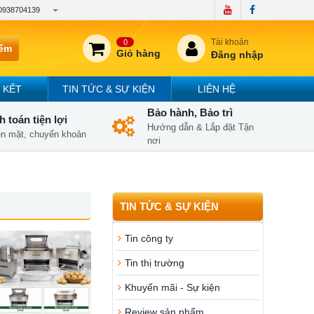
0938704139
Tài khoản
0
iếm
Giỏ hàng
Đăng nhập
 KẾT
TIN TỨC & SỰ KIỆN
LIÊN HỆ
Bảo hành, Bảo trì
 toán tiện lợi
Hướng dẫn & Lắp đặt Tận
iền mặt, chuyển khoản
nơi
TIN TỨC & SỰ KIỆN
Tin công ty
Tin thị trường
Khuyến mãi - Sự kiện
Review sản phẩm