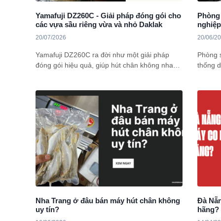
Yamafuji DZ260C - Giải pháp đóng gói cho
Phòng 
các vựa sầu riêng vừa và nhỏ Daklak
nghiệ
20/07/2026
20/06/2
Yamafuji DZ260C ra đời như một giải pháp
Phòng s
đóng gói hiệu quả, giúp hút chân không nhanh
thống d
chóng, kéo dài thời gian bảo quản và nâng cao
luôn ổn
giá trị thương mại cho sầu riêng. Vậy dòng
nhiều d
máy này có những ưu điểm gì nổi bật? tìm
bỏ qua 
hiểu ngay nhé!
dễ gặp 
cháy ho
Nha Trang ở đâu bán máy hút chân không
Đà Nẵn
uy tín?
hãng?