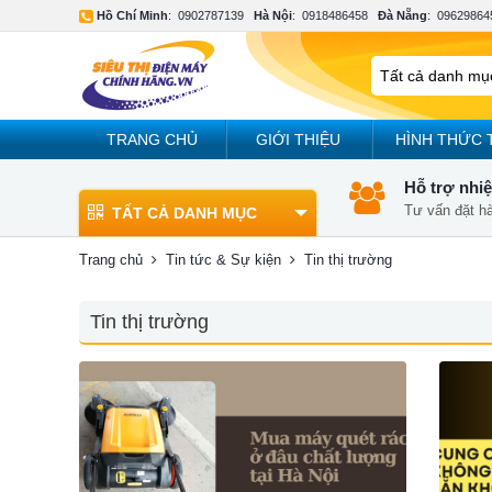
Hồ Chí Minh
:
0902787139
Hà Nội
:
0918486458
Đà Nẵng
:
09629864
TRANG CHỦ
GIỚI THIỆU
HÌNH THỨC 
Hỗ trợ nhiệ
Tư vấn đặt h
TẤT CẢ DANH MỤC
Trang chủ
Tin tức & Sự kiện
Tin thị trường
Tin thị trường