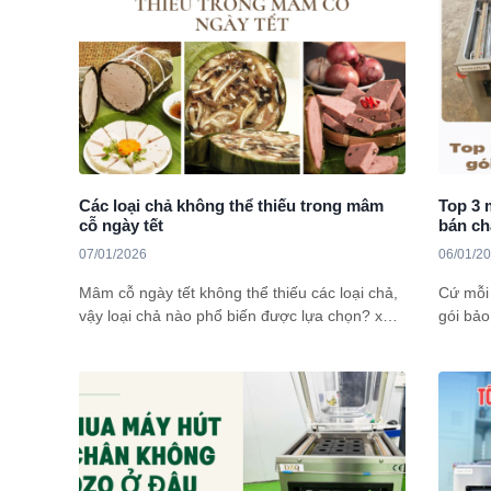
Các loại chả không thể thiếu trong mâm
Top 3 
cỗ ngày tết
bán ch
07/01/2026
06/01/2
Mâm cỗ ngày tết không thể thiếu các loại chả,
Cứ mỗi 
vậy loại chả nào phổ biến được lựa chọn? xem
gói bảo
ngay bài viết này để có thêm gợi ý tốt hơn cho
đồ khô,
mình nhé!
Đi kèm 
Đóng G
người d
chọn h