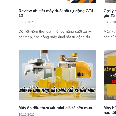
Review chi tiết máy duỗi sắt tự động GT4-
Gợi ý 
12
giò để
01/12/2025
01/12/2
Để tiết kiệm thời gian, tối ưu năng suất xử lý
Máy xay
sắt thép, các dòng máy duỗi sắt tự động được
còn dù
lựa chọn ngày một nhiều. Bán chạy hiện nay
thông ti
phải kể đến model GT4-12 (380V). Vậy dòng
bạn. Đừ
duỗi sắt này có gì nổi bật? phù hợp cho những
nhu cầu nào? Dưới đây là những review chi
tiết nhất cùng tham khảo ngay!
Máy ép dầu thực vật mini giá rẻ nên mua
Máy hú
nào tố
10/10/2025