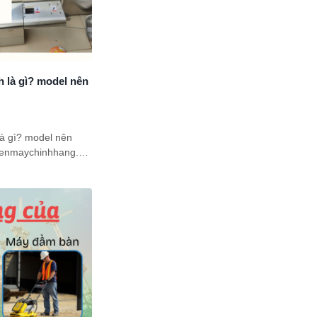
h là gì? model nên
là gì? model nên
dienmaychinhhang.vn
. Đừng vội bỏ qua nếu
ua thiết bị ép dầu
gia đình mình.