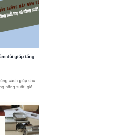
u cầu sản xuất.
ủ thanh lý không đơn
 Bài viết này sẽ đi
 đề khách hàng cần
 rủi ro tiềm ẩn, cách
họn, giúp bạn đưa ra
 toàn.
m dùi giúp tăng
úng cách giúp cho
ng năng suất, giảm
ư đảm bảo chi phí
ong thi công.