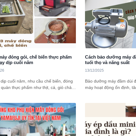
tiết kiệm, vừa đáp ứng nh
Nhưng thực tế, việc mua t
giản chỉ là “rẻ hơn tủ mới”.
sâu vào tất cả những vấn
biết: ưu điểm, nhược điểm,
kiểm tra và tiêu chí lựa c
quyết định đúng đắn và an
máy đóng gói, chế biến thực phẩm
Cách bảo dưỡng máy đầ
ạy dịp cuối năm
tuổi thọ và năng suất
026
13/12/2025
dịp cuối năm, nhu cầu chế biến, đóng
Bảo dưỡng máy đầm dùi đ
 quản thực phẩm như thịt, cá, giò chả,
máy hoạt động ổn định, tă
 thực phẩm tươi, sống … lại tăng cao.
chi ohis sửa chữa cũng nh
với đó không thể thiếu “Top 3 Máy
nhân công gấp nhiều lần tr
ói Thực Phẩm Bán Chạy” được nhiều
ùng, cửa hàng, cơ sở chế biến lựa
iện nay. Tham khảo ngay nhé!