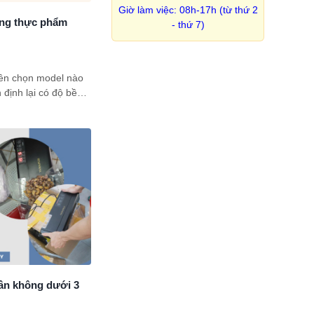
Giờ làm việc: 08h-17h (từ thứ 2
ông thực phẩm
- thứ 7)
ên chọn model nào
 định lại có độ bền
gợi ý top 3 máy hút
ng nghiệp đáng mua
.
ân không dưới 3