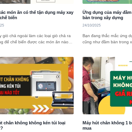
các món ăn có thể tận dụng máy xay
Ứng dụng của máy đầm 
 chế biến
bàn trong xây dựng
025
24/10/2025
 giò chả ngoài làm các loại giò chả ra
Bạn đang thắc mắc ứng d
ng để chế biến được các món ăn nào?
cũng như đầm bàn trong x
n bài viết này sẽ chia sẻ chi tiết đến
không? Hiểu đúng các cô
ng vội bỏ quá nhé!
để biết vì sao chúng là thi
trong xây dựng.
t chân không không kén túi loại
Máy hút chân không 1 b
t?
mua