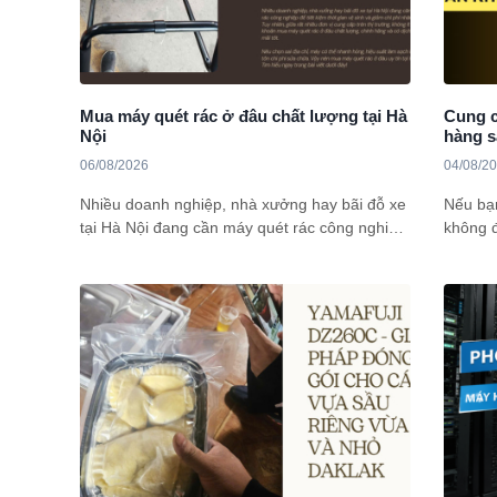
Mua máy quét rác ở đâu chất lượng tại Hà
Cung c
Nội
hàng s
06/08/2026
04/08/2
Nhiều doanh nghiệp, nhà xưởng hay bãi đỗ xe
Nếu bạ
tại Hà Nội đang cần máy quét rác công nghiệp
không đ
để tiết kiệm thời gian vệ sinh và giảm chi phí
tham kh
nhân công. Vậy nên mua máy quét rác ở đâu
chọn tố
uy tín tại Hà Nội? Tìm hiểu ngay trong bài viết
dưới đây!