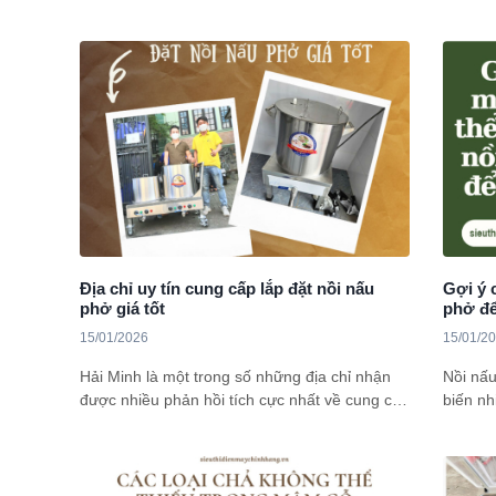
Triệu Nào Nên Mua?” để bạn dễ dàng lựa
tâm hiệ
chọn được sản phẩm phù hợp ở trong phân
sieuthi
khúc này. Tham khảo ngay nhé!
trong b
Địa chỉ uy tín cung cấp lắp đặt nồi nấu
Gợi ý 
phở giá tốt
phở để
15/01/2026
15/01/2
Hải Minh là một trong số những địa chỉ nhận
Nồi nấu
được nhiều phản hồi tích cực nhất về cung cấp
biến nh
các sản phẩm nồi nấu phở inox chất lượng
kiệm th
cùng dịch vụ lắp đặt, bảo hành chuyên nghiệp.
đang mu
Chi tiết sẽ được chia sẻ trong bài viết này.
đây là
Tham khảo ngay
nồi nấu