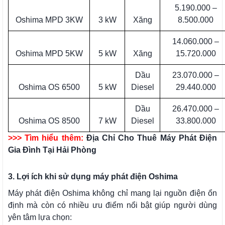
5.190.000 –
Oshima MPD 3KW
3 kW
Xăng
8.500.000
14.060.000 –
Oshima MPD 5KW
5 kW
Xăng
15.720.000
Dầu
23.070.000 –
Oshima OS 6500
5 kW
Diesel
29.440.000
Dầu
26.470.000 –
Oshima OS 8500
7 kW
Diesel
33.800.000
>>> Tìm hiểu thêm:
Địa Chỉ Cho Thuê Máy Phát Điện
Gia Đình Tại Hải Phòng
3. Lợi ích khi sử dụng máy phát điện Oshima
Máy phát điện Oshima không chỉ mang lại nguồn điện ổn
định mà còn có nhiều ưu điểm nổi bật giúp người dùng
yên tâm lựa chọn: