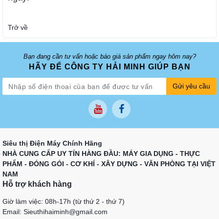
Trở về
Bạn đang cần tư vấn hoặc báo giá sản phẩm ngay hôm nay?
HÃY ĐỂ CÔNG TY HẢI MINH GIÚP BẠN
Gửi yêu cầu
Siêu thị Điện Máy Chính Hãng
NHÀ CUNG CẤP UY TÍN HÀNG ĐẦU: MÁY GIA DỤNG - THỰC
PHẨM - ĐÓNG GÓI - CƠ KHÍ - XÂY DỰNG - VĂN PHÒNG TẠI VIỆT
NAM
Hỗ trợ khách hàng
Giờ làm việc: 08h-17h (từ thứ 2 - thứ 7)
Email: Sieuthihaiminh@gmail.com