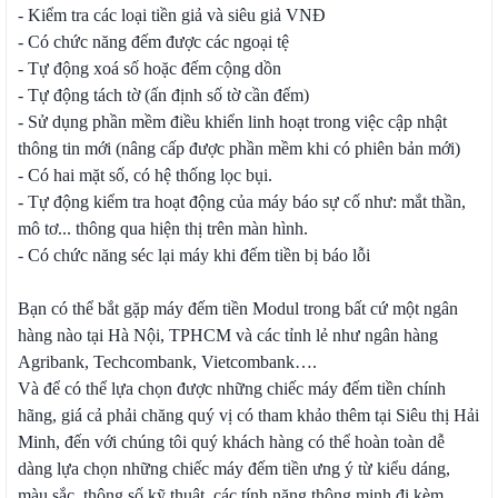
- Kiểm tra các loại tiền giả và siêu giả VNĐ
- Có chức năng đếm được các ngoại tệ
- Tự động xoá số hoặc đếm cộng dồn
- Tự động tách tờ (ấn định số tờ cần đếm)
- Sử dụng phần mềm điều khiển linh hoạt trong việc cập nhật
thông tin mới (nâng cấp được phần mềm khi có phiên bản mới)
- Có hai mặt số, có hệ thống lọc bụi.
- Tự động kiểm tra hoạt động của máy báo sự cố như: mắt thần,
mô tơ... thông qua hiện thị trên màn hình.
- Có chức năng séc lại máy khi đếm tiền bị báo lỗi
Bạn có thể bắt gặp máy đếm tiền Modul trong bất cứ một ngân
hàng nào tại Hà Nội, TPHCM và các tỉnh lẻ như ngân hàng
Agribank, Techcombank, Vietcombank….
Và để có thể lựa chọn được những chiếc máy đếm tiền chính
hãng, giá cả phải chăng quý vị có tham khảo thêm tại Siêu thị Hải
Minh, đến với chúng tôi quý khách hàng có thể hoàn toàn dễ
dàng lựa chọn những chiếc máy đếm tiền ưng ý từ kiểu dáng,
màu sắc, thông số kỹ thuật, các tính năng thông minh đi kèm.