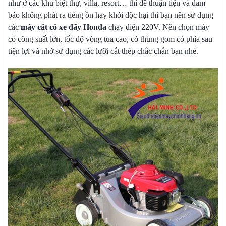
như ở các khu biệt thự, villa, resort… thì để thuận tiện và đảm
bảo không phát ra tiếng ồn hay khói độc hại thì bạn nên sử dụng
các
máy cắt cỏ xe đẩy Honda
chạy điện 220V. Nên chọn máy
có công suất lớn, tốc độ vòng tua cao, có thùng gom cỏ phía sau
tiện lợi và nhớ sử dụng các lưỡi cắt thép chắc chắn bạn nhé.