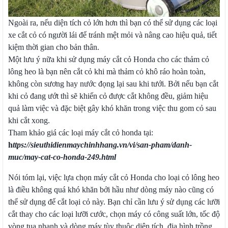
Ngoài ra, nếu diện tích cỏ lớn hơn thì bạn có thể sử dụng các loại
xe cắt cỏ có người lái để tránh mệt mỏi và nâng cao hiệu quả, tiết
kiệm thời gian cho bản thân.
Một lưu ý nữa khi sử dụng máy cắt cỏ Honda cho các thảm cỏ
lông heo là bạn nên cắt cỏ khi mà thảm cỏ khô ráo hoàn toàn,
không còn sương hay nước đọng lại sau khi tưới. Bởi nếu bạn cắt
khi cỏ đang ướt thì sẽ khiến cỏ được cắt không đều, giảm hiệu
quả làm việc và đặc biệt gây khó khăn trong việc thu gom cỏ sau
khi cắt xong.
Tham khảo giá các loại máy cắt cỏ honda tại:
h
ttps://sieuthidienmaychinhhang.vn/vi/san-pham/danh-
muc/may-cat-co-honda-249.html
Nói tóm lại, việc lựa chọn máy cắt cỏ Honda cho loại cỏ lông heo
là điều không quá khó khăn bởi hầu như dòng máy nào cũng có
thể sử dụng để cắt loại cỏ này. Bạn chỉ cần lưu ý sử dụng các lưỡi
cắt thay cho các loại lưỡi cước, chọn máy có công suất lớn, tốc độ
vòng tua nhanh và dòng máy tùy thuộc diện tích, địa hình trồng.