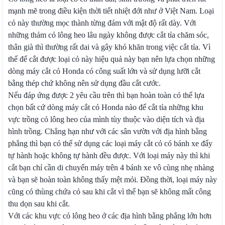
mạnh mẽ trong điều kiện thời tiết nhiệt đới như ở Việt Nam. Loại
cỏ này thường mọc thành từng đám với mật độ rất dày. Với
những thảm cỏ lông heo lâu ngày không được cắt tỉa chăm sóc,
thân già thì thường rất dai và gây khó khăn trong việc cắt tỉa. Vì
thế để cắt được loại cỏ này hiệu quả này bạn nên lựa chọn những
dòng máy cắt cỏ Honda có công suất lớn và sử dụng lưỡi cắt
bằng thép chứ không nên sử dụng đầu cắt cước.
Nếu đáp ứng được 2 yêu cầu trên thì bạn hoàn toàn có thể lựa
chọn bất cứ dòng máy cắt cỏ Honda nào để cắt tỉa những khu
vực trồng cỏ lông heo của mình tùy thuộc vào diện tích và địa
hình trồng. Chẳng hạn như với các sân vườn với địa hình bằng
phẳng thì bạn có thể sử dụng các loại máy cắt cỏ có bánh xe đẩy
tự hành hoặc không tự hành đều được. Với loại máy này thì khi
cắt bạn chỉ cần di chuyển máy trên 4 bánh xe vô cùng nhẹ nhàng
và bạn sẽ hoàn toàn không thấy mệt mỏi. Đồng thời, loại máy này
cũng có thùng chứa cỏ sau khi cắt vì thế bạn sẽ không mất công
thu dọn sau khi cắt.
Với các khu vực cỏ lông heo ở các địa hình bằng phẳng lớn hơn