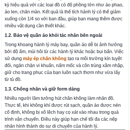
kỳ hiệu quả với các loại đồ có độ phồng lớn như áo phao,
áo len, chăn màn. Kết quả là thể tích hành lý có thể giảm
xuống còn 1/4 so với ban đầu, giúp bạn mang thêm được
nhiều vật dụng cần thiết khác.
1.2. Bảo vệ quần áo khỏi tác nhân bên ngoài
Trong khoang hành lý máy bay, quần áo dễ bị ảnh hưởng
bởi độ ẩm, mùi hôi từ các hành lý khác hoặc bụi bẩn. Việc
sử dụng
máy ép chân không
tạo ra môi trường kín tuyệt
đối, ngăn chặn vi khuẩn, nấm mốc và côn trùng xâm nhập,
giữ cho trang phục của bạn luôn sạch thơm như vừa lấy
từ tủ đồ.
1.3. Chống nhăn và giữ form dáng
Nhiều người lầm tưởng hút chân không làm nhăn đồ.
Thực tế, khi không khí được rút sạch, quần áo được nén
cố định, không bị xô lệch hay cọ xát vào nhau trong quá
trình vận chuyển. Điều này giúp hạn chế tối đa các nếp
nhăn hình thành do sự di chuyển của hành lý.