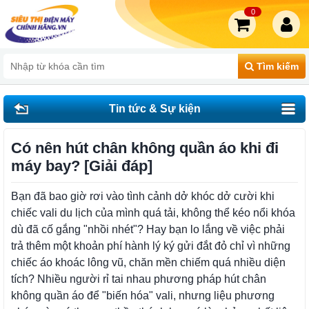
0
Tìm kiếm
Tin tức & Sự kiện
Có nên hút chân không quần áo khi đi
máy bay? [Giải đáp]
Bạn đã bao giờ rơi vào tình cảnh dở khóc dở cười khi
chiếc vali du lịch của mình quá tải, không thể kéo nổi khóa
dù đã cố gắng "nhồi nhét"? Hay bạn lo lắng về việc phải
trả thêm một khoản phí hành lý ký gửi đắt đỏ chỉ vì những
chiếc áo khoác lông vũ, chăn mền chiếm quá nhiều diện
tích? Nhiều người rỉ tai nhau phương pháp hút chân
không quần áo để "biến hóa" vali, nhưng liệu phương