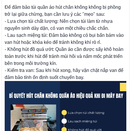
Để đảm bảo túi quần áo hút chân không không bị phồng
trở lại giữa chừng, bạn cần lưu ý các "mẹo" sau:
- Lựa chọn túi chất lượng: Nên chọn túi làm từ nhựa
nguyên sinh dày dặn, có van một chiều chắc chắn.
- Lau sạch miệng túi: Đảm bảo không có bụi bẩn bám vào
van hút hoặc khóa kéo để tránh không khí rò rỉ.
- Không hút đồ quá ướt: Quần áo cần được sấy khô hoàn
toàn trước khi hút để tránh mùi hôi và nấm mốc phát triển
bên trong môi trường kín.
- Kiểm tra van: Sau khi hút xong, hãy vặn chặt nắp van để
đảm bảo tính ổn định suốt chuyến bay.