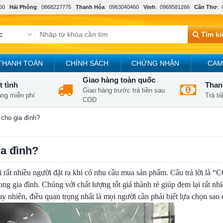
50
Hải Phòng
:
0868227775
Thanh Hóa
:
0963040460
Vinh
:
0969581266
Cần Thơ
:
Tìm k
THANH TOÁN
CHÍNH SÁCH
CHỨNG NHẬN
CAM
Giao hàng toàn quốc
t tình
Thanh
Giao hàng trước trả tiền sau
àng miễn phí
Trả t
COD
cho gia đình?
a đình?
 rất nhiều người đặt ra khi có nhu cầu mua sản phẩm. Câu trả lời là “
g gia đình. Chúng với chất lượng tốt giá thành rẻ giúp đem lại rất nhi
uy nhiên, điều quan trọng nhất là mọi người cần phải biết lựa chọn sao