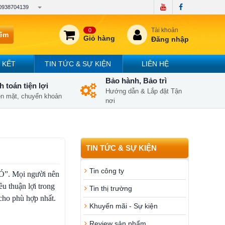
0938704139
Tài khoản
0
iếm
Giỏ hàng
Đăng nhập
 KẾT
TIN TỨC & SỰ KIỆN
LIÊN HỆ
Bảo hành, Bảo trì
 toán tiện lợi
Hướng dẫn & Lắp đặt Tận
iền mặt, chuyển khoản
nơi
TIN TỨC & SỰ KIỆN
Tin công ty
CÓ”. Mọi người nên
ều thuận lợi trong
Tin thị trường
 cho phù hợp nhất.
Khuyến mãi - Sự kiện
Review sản phẩm