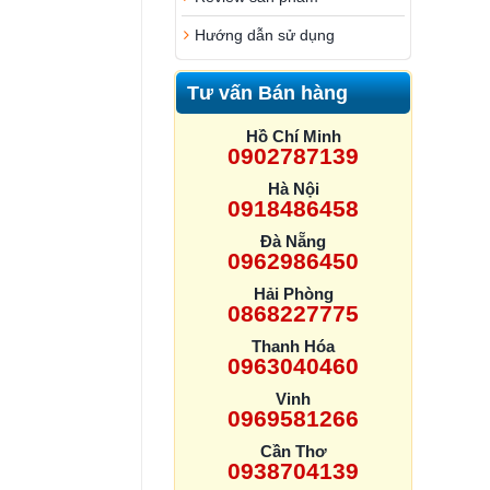
Hướng dẫn sử dụng
Tư vấn Bán hàng
Hồ Chí Minh
0902787139
Hà Nội
0918486458
Đà Nẵng
0962986450
Hải Phòng
0868227775
Thanh Hóa
0963040460
Vinh
0969581266
Cần Thơ
0938704139