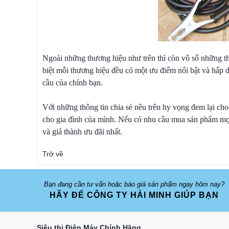
Ngoài những thương hiệu như trên thì còn vô số những th
biệt mỗi thương hiệu đều có một ưu điểm nổi bật và hấp 
cầu của chính bạn.
Với những thông tin chia sẻ nêu trên hy vọng đem lại cho
cho gia đình của mình. Nếu có nhu cầu mua sản phẩm mọi
và giá thành ưu đãi nhất.
Trở về
Bạn đang cần tư vấn hoặc báo giá sản phẩm ngay hôm nay?
HÃY ĐỂ CÔNG TY HẢI MINH GIÚP BẠN
Siêu thị Điện Máy Chính Hãng