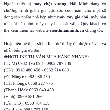
Ngoài thiết bị
máy chặt xương
, Hải Minh đang có
chương trinh giảm giá cực sốc cuối năm cho một số
dòng sản phẩm nhà bếp như:
máy xay giò chả
, máy hàn
túi, nồi nấu phở, máy may bao, cắt vải,.. Quý khách có
thể xem thêm tại website
sieuthihaiminh.vn
chúng tôi.
Hoặc liên hệ theo số hotline dưới đây để được tư vấn và
nhận báo giá ưu đãi:
☎️HOTLINE TƯ VẤN MUA HÀNG NHANH:
(HCM) 0932 196 898 - 0902 787 139
(HN): 0918 486 458 - 0962 714 680
(Đà Nẵng): 0962 986 450
(Hải Phòng): 0868 227 775
(Thanh Hóa): 0963 040 460
(Vinh): 0969 581 266
(Cần Thơ): 0938 704 139
(DakLak): 0984 762 139.