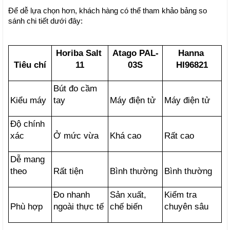
Để dễ lựa chọn hơn, khách hàng có thể tham khảo bảng so 
sánh chi tiết dưới đây:
Horiba Salt 
Atago PAL-
Hanna 
Tiêu chí
11
03S
HI96821
Bút đo cầm 
Kiểu máy
tay
Máy điện tử
Máy điện tử
Độ chính 
xác
Ở mức vừa
Khá cao
Rất cao
Dễ mang 
theo
Rất tiện
Bình thường
Bình thường
Đo nhanh 
Sản xuất, 
Kiểm tra 
Phù hợp
ngoài thực tế
chế biến
chuyên sâu