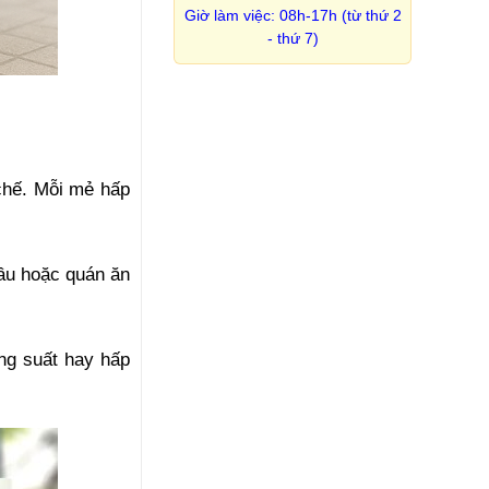
Giờ làm việc: 08h-17h (từ thứ 2
- thứ 7)
chế. Mỗi mẻ hấp 
ầu hoặc quán ăn 
g suất hay hấp 