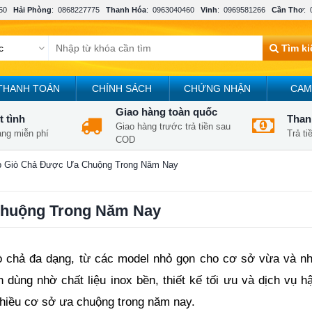
50
Hải Phòng
:
0868227775
Thanh Hóa
:
0963040460
Vinh
:
0969581266
Cần Thơ
:
Tìm k
THANH TOÁN
CHÍNH SÁCH
CHỨNG NHẬN
CAM
Giao hàng toàn quốc
t tình
Thanh
Giao hàng trước trả tiền sau
àng miễn phí
Trả t
COD
p Giò Chả Được Ưa Chuộng Trong Năm Nay
Chuộng Trong Năm Nay
giò chả đa dạng, từ các model nhỏ gọn cho cơ sở vừa và nh
dùng nhờ chất liệu inox bền, thiết kế tối ưu và dịch vụ hậ
 nhiều cơ sở ưa chuộng trong năm nay.