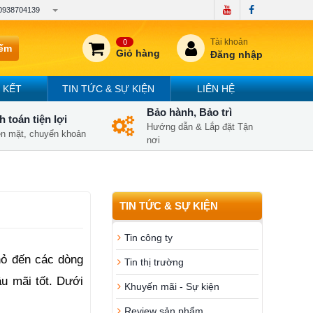
0938704139
Tài khoản
0
iếm
Giỏ hàng
Đăng nhập
 KẾT
TIN TỨC & SỰ KIỆN
LIÊN HỆ
Bảo hành, Bảo trì
 toán tiện lợi
Hướng dẫn & Lắp đặt Tận
iền mặt, chuyển khoản
nơi
TIN TỨC & SỰ KIỆN
Tin công ty
ỏ đến các dòng 
Tin thị trường
u mãi tốt. Dưới 
Khuyến mãi - Sự kiện
Review sản phẩm