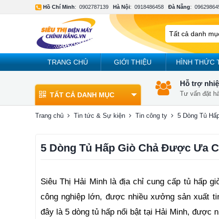
Hồ Chí Minh
:
0902787139
Hà Nội
:
0918486458
Đà Nẵng
:
09629864
TRANG CHỦ
GIỚI THIỆU
HÌNH THỨC 
Hỗ trợ nhiệ
Tư vấn đặt h
TẤT CẢ DANH MỤC
Trang chủ
Tin tức & Sự kiện
Tin công ty
5 Dòng Tủ Hấ
5 Dòng Tủ Hấp Giò Chả Được Ưa 
Siêu Thị Hải Minh là địa chỉ cung cấp tủ hấp 
công nghiệp lớn, được nhiều xưởng sản xuất tin 
đây là 5 dòng tủ hấp nổi bật tại Hải Minh, được