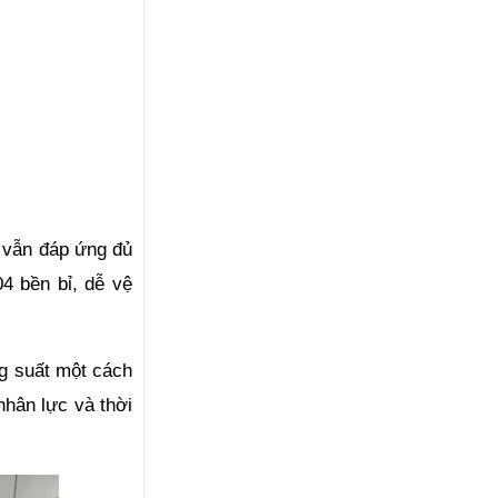
 vẫn đáp ứng đủ 
 bền bỉ, dễ vệ 
g suất một cách 
hân lực và thời 