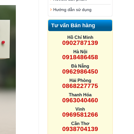
Hướng dẫn sử dụng
Tư vấn Bán hàng
Hồ Chí Minh
0902787139
Hà Nội
0918486458
Đà Nẵng
0962986450
Hải Phòng
0868227775
Thanh Hóa
0963040460
Vinh
0969581266
Cần Thơ
0938704139