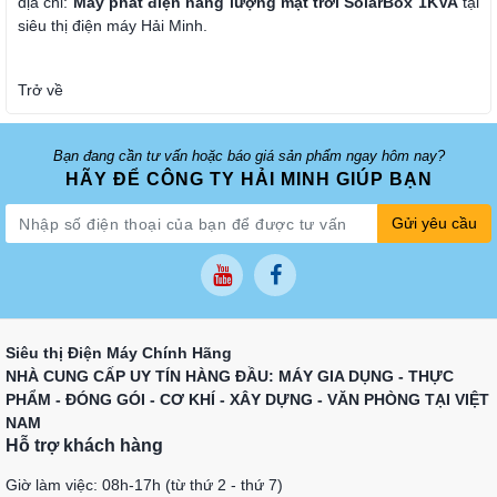
địa chỉ:
Máy phát điện năng lượng mặt trời SolarBox 1KVA
tại
siêu thị điện máy Hải Minh.
Trở về
Bạn đang cần tư vấn hoặc báo giá sản phẩm ngay hôm nay?
HÃY ĐỂ CÔNG TY HẢI MINH GIÚP BẠN
Gửi yêu cầu
Siêu thị Điện Máy Chính Hãng
NHÀ CUNG CẤP UY TÍN HÀNG ĐẦU: MÁY GIA DỤNG - THỰC
PHẨM - ĐÓNG GÓI - CƠ KHÍ - XÂY DỰNG - VĂN PHÒNG TẠI VIỆT
NAM
Hỗ trợ khách hàng
Giờ làm việc: 08h-17h (từ thứ 2 - thứ 7)