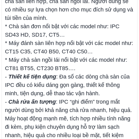
chà sàn liên hợp, chà sàn ngồi lái. Người dùng sẽ
có nhiều sự lựa chọn hơn cho mục đích sử dụng và
túi tiền của mình.
* Chà sàn đơn nổi bật với các model như: IPC
SD43 HD, SD17, CT5…
* Máy đánh sàn liên hợp nổi bật với các model như:
CT15 C35, CT40 B50, CT40 C50…
* Máy chà sàn ngồi lái nổi bật với các model như:
CT81 BT55, CT230 BT85….
-
Thiết kế tiện dụng
: Đa số các dòng chà sàn của
IPC đều có kiểu dáng gọn gàng, thiết kế thông
minh, tiện dụng, dễ thao tác vận hành.
-
Chà rửa ấn tượng
: IPC “ghi điểm” trong mắt
người dùng bởi khả năng chà rửa nhanh, hiệu quả.
Máy hoạt động mạnh mẽ, tích hợp nhiều tính năng
đi kèm, phụ kiện chuyên dụng hỗ trợ làm sạch
nhanh, hiệu quả cho nhiều loại bề mặt, tiết kiệm