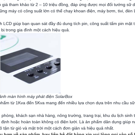
có giá tham khảo từ 2 – 10 triệu đồng, đáp ứng được mọi đối tướng sữ 
hững máy có công suất lớn có thể chạy khoan điện, máy bơm, tivi, đèn
h LCD giúp bạn quan sát đầy đủ dung tích pin, công suất tấm pin mặt 
t bị trong gia đình một cách hiệu quả.
ảnh màn hình máy phát điện SolarBox
phẩm từ 1Kva đến 5Kva mang đến nhiều lựa chọn dựa trên nhu cầu sữ
hòng, khách sạn nhà hàng, nông trường, trang trại, khu du lịch sinh th
n định hoặc hoàn toàn không có điện lưới. Là ản phẩm dân dụng giúp n
tận từ gió và mặt trời một cách đơn giản và hiệu quả nhất.
 hơn về sản phẩm, hay liên hệ đặt hàng xin vui lòng gọi vào số 