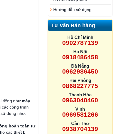
Hướng dẫn sử dụng
Tư vấn Bán hàng
Hồ Chí Minh
0902787139
Hà Nội
0918486458
Đà Nẵng
0962986450
Hải Phòng
0868227775
Thanh Hóa
0963040460
i tiếng như
máy
 các công trình
Vinh
i sữ dụng như:
0969581266
Cần Thơ
động hoàn toàn tự
0938704139
o các thiết bị