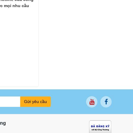
ợc mọi nhu cầu
Gửi yêu cầu
ung