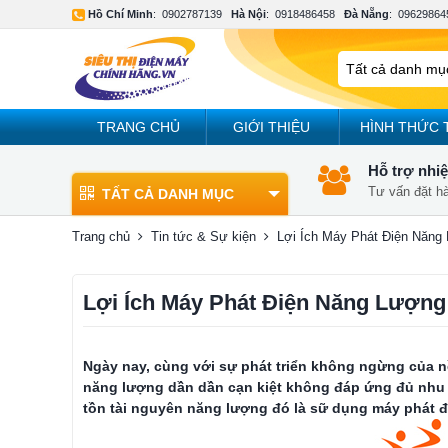
Hồ Chí Minh
:
0902787139
Hà Nội
:
0918486458
Đà Nẵng
:
09629864
TRANG CHỦ
GIỚI THIỆU
HÌNH THỨC 
Hỗ trợ nhiệ
Tư vấn đặt h
TẤT CẢ DANH MỤC
Trang chủ
Tin tức & Sự kiện
Lợi Ích Máy Phát Điện Năng
Lợi Ích Máy Phát Điện Năng Lượng
Ngày nay, cùng với sự phát triển không ngừng của n
năng lượng dần dần cạn kiệt không đáp ứng đủ nhu 
tồn tài nguyên năng lượng đó là sữ dụng
máy phát đ