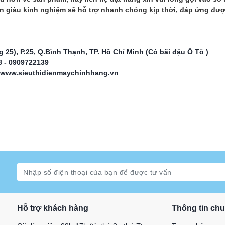
ên giàu kinh nghiệm sẽ hỗ trợ nhanh chóng kịp thời, đáp ứng đư
25), P.25, Q.Bình Thạnh, TP. Hồ Chí Minh (Có bãi đậu Ô Tô )
8 - 0909722139
, www.sieuthidienmaychinhhang.vn
Hỗ trợ khách hàng
Thông tin ch