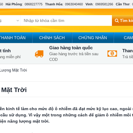
50
Hải Phòng
:
0868227775
Thanh Hóa
:
0963040460
Vinh
:
0969581266
Cần Thơ
:
Tìm k
THANH TOÁN
CHÍNH SÁCH
CHỨNG NHẬN
CAM
Giao hàng toàn quốc
t tình
Thanh
Giao hàng trước trả tiền sau
àng miễn phí
Trả t
COD
 Lượng Mặt Trời
 Mặt Trời
ền kinh tế làm cho mức độ ô nhiễm đã đạt mức kỹ lục cao, ngoài
cầu sữ dụng. Vì vậy một trong những cách để giảm ô nhiễm môi 
iện năng lượng mặt trời.