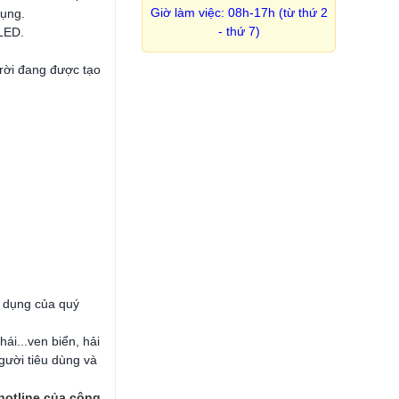
Giờ làm việc: 08h-17h (từ thứ 2
dụng.
- thứ 7)
 LED.
trời đang được tạo
 dụng của quý
ái...ven biển, hải
gười tiêu dùng và
hotline của công