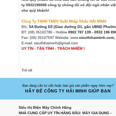
ty 0932196898 công ty chúng tôi có đội ngũ nhân vi
cho quý khách!
Công Ty TNHH TMDV Xuất Nhập Khẩu HẢI MINH
Đ/c:
5A Đường D3 (Giao đường D1, gần UBND Phường 
ĐT: (08) 35102786 - Hotline
0902 787 139 - 0932 196 89
Fax: (08) 35107597 Website: www.
sieuthihaiminh.com
E-mail: sieuthihaiminh@gmail.com
UY TÍN - TẬN TÌNH - TRÁCH NHIỆM !
Trở về
Bạn đang cần tư vấn hoặc báo giá sản phẩm ngay hôm nay?
HÃY ĐỂ CÔNG TY HẢI MINH GIÚP BẠN
Siêu thị Điện Máy Chính Hãng
NHÀ CUNG CẤP UY TÍN HÀNG ĐẦU: MÁY GIA DỤNG -