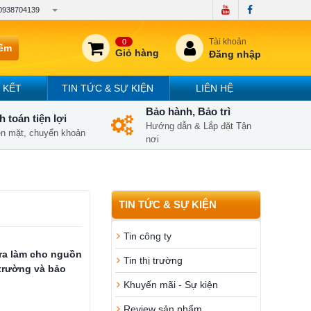
0938704139
Tài khoản
0
iếm
Giỏ hàng
Đăng nhập
 KẾT
TIN TỨC & SỰ KIỆN
LIÊN HỆ
Bảo hành, Bảo trì
 toán tiện lợi
Hướng dẫn & Lắp đặt Tận
iền mặt, chuyển khoản
nơi
TIN TỨC & SỰ KIỆN
Tin công ty
 ra làm cho nguồn
Tin thị trường
trường và bảo
Khuyến mãi - Sự kiện
Review sản phẩm