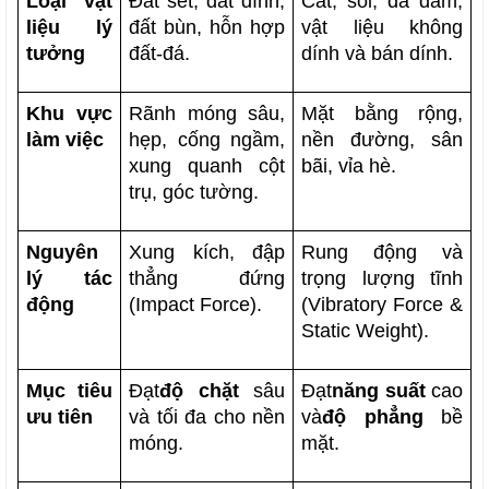
Loại vật 
Đất sét, đất dính, 
Cát, sỏi, đá dăm, 
liệu lý 
đất bùn, hỗn hợp 
vật liệu không 
tưởng
đất-đá.
dính và bán dính.
Khu vực 
Rãnh móng sâu, 
Mặt bằng rộng, 
làm việc
hẹp, cống ngầm, 
nền đường, sân 
xung quanh cột 
bãi, vỉa hè.
trụ, góc tường.
Nguyên 
Xung kích, đập 
Rung động và 
lý tác 
thẳng đứng 
trọng lượng tĩnh 
động
(Impact Force).
(Vibratory Force & 
Static Weight).
Mục tiêu 
Đạt
độ chặt
 sâu 
Đạt
năng suất
 cao 
ưu tiên
và tối đa cho nền 
và
độ phẳng
 bề 
móng.
mặt.