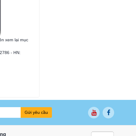
ên xem lại mục
02786 - HN:
Gửi yêu cầu
ung