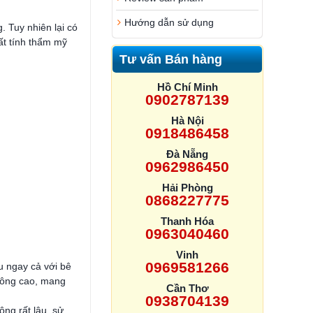
Hướng dẫn sử dụng
. Tuy nhiên lại có
ất tính thẩm mỹ
Tư vấn Bán hàng
Hồ Chí Minh
0902787139
Hà Nội
0918486458
Đà Nẵng
0962986450
Hải Phòng
0868227775
Thanh Hóa
0963040460
Vinh
0969581266
u ngay cả với bê
hông cao, mang
Cần Thơ
0938704139
ông rất lâu, sử