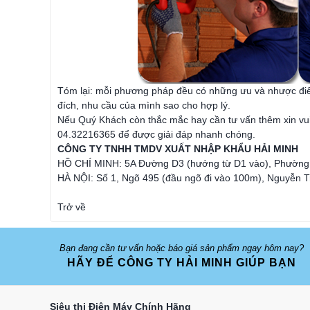
Tóm lại: mỗi phương pháp đều có những ưu và nhược điể
đích, nhu cầu của mình sao cho hợp lý.
Nếu Quý Khách còn thắc mắc hay cần tư vấn thêm xin vui 
04.32216365 để được giải đáp nhanh chóng.
CÔNG TY TNHH TMDV XUẤT NHẬP KHẨU HẢI MINH
HỒ CHÍ MINH: 5A Đường D3 (hướng từ D1 vào), Phường 2
HÀ NỘI: Số 1, Ngõ 495 (đầu ngõ đi vào 100m), Nguyễn 
Trở về
Bạn đang cần tư vấn hoặc báo giá sản phẩm ngay hôm nay?
HÃY ĐỂ CÔNG TY HẢI MINH GIÚP BẠN
Siêu thị Điện Máy Chính Hãng