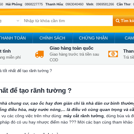
50
Hải Phòng
:
0868227775
Thanh Hóa
:
0963040460
Vinh
:
0969581266
Cần Thơ
:
Tìm k
THANH TOÁN
CHÍNH SÁCH
CHỨNG NHẬN
CAM
Giao hàng toàn quốc
t tình
Thanh
Giao hàng trước trả tiền sau
àng miễn phí
Trả t
COD
à tốt nhất để tạo rãnh tường ?
hất để tạo rãnh tường ?
hà chung cư, cao ốc hay đơn giản chỉ là nhà dân cư bình thường,
g điều hòa, máy nước nóng,... là điều vô cùng quan trọng và cần
c vụ các công việc trên như dùng:
máy cắt rãnh tường
, dùng búa và đ
háp đó có ưu hay nhược điểm nào ??? Mời các bạn cùng tham khảo ở 