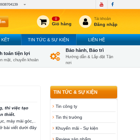
0938704139
Tài khoản
0
iếm
Giỏ hàng
Đăng nhập
 KẾT
TIN TỨC & SỰ KIỆN
LIÊN HỆ
Bảo hành, Bảo trì
 toán tiện lợi
Hướng dẫn & Lắp đặt Tận
iền mặt, chuyển khoản
nơi
TIN TỨC & SỰ KIỆN
Tin công ty
 thì việc tạo
 thiết.
Tin thị trường
ục, máy mài góc,..
bài viết dưới đây
Khuyến mãi - Sự kiện
Review sản phẩm