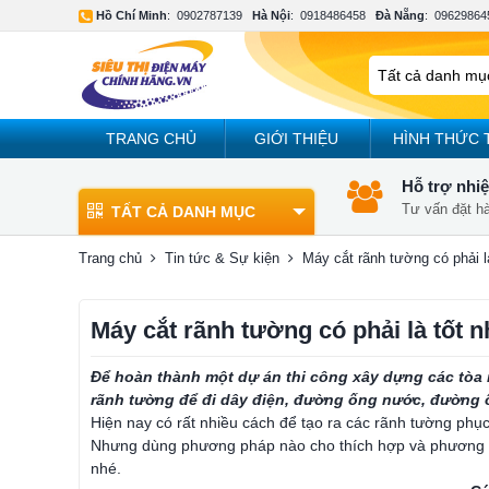
Hồ Chí Minh
:
0902787139
Hà Nội
:
0918486458
Đà Nẵng
:
09629864
TRANG CHỦ
GIỚI THIỆU
HÌNH THỨC 
Hỗ trợ nhiệ
Tư vấn đặt h
TẤT CẢ DANH MỤC
Trang chủ
Tin tức & Sự kiện
Máy cắt rãnh tường có phải l
Máy cắt rãnh tường có phải là tốt n
Để hoàn thành một dự án thi công xây dựng các tòa n
rãnh tường để đi dây điện, đường ống nước, đường ốn
Hiện nay có rất nhiều cách để tạo ra các rãnh tường phụ
Nhưng dùng phương pháp nào cho thích hợp và phương p
nhé.