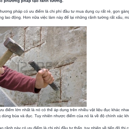
c phương pháp tạo rãnh tường.
 phương pháp có ưu điểm là chi phí đầu tư mua dụng cụ rất rẻ, gọn gàng
ông lao động. Hơn nữa việc làm này để lại những rãnh tường rất xấu, m
 ưu điểm lớn nhất là nó có thể áp dụng trên nhiều vật liệu đục khác nha
g dùng búa và đục. Tuy nhiên nhược điểm của nó là về độ chính xác k
o rãnh này có ưu điểm là chi phí đầu tư thấp, tuy nhiên về tiến độ thi c