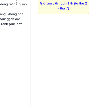
Giờ làm việc: 08h-17h (từ thứ 2
động rất dễ bị mỏi
- thứ 7)
dàng, không phải
hau: gạch đặc,
c rãnh (đục đơn