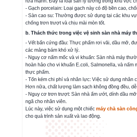
rửa mạnh. Đây là loại sàn lý tưởng trong khu vực c
- Gạch porcelain: Loại gạch này có độ bền cao, ch
- Sàn cao su: Thường được sử dụng tại các khu vực
chống trơn trượt và chịu mài mòn tốt.
b. Thách thức trong việc vệ sinh sàn nhà máy 
- Vết bẩn cứng đầu: Thực phẩm rơi vãi, dầu mỡ, đườ
các mảng bám khó xử lý.
- Nguy cơ nấm mốc và vi khuẩn: Sàn nhà máy thườ
hoàn hảo cho vi khuẩn E.coli, Salmonella, và nấm 
thực phẩm.
- Tốn kém chi phí và nhân lực: Việc sử dụng nhân c
Hơn nữa, chất lượng làm sạch không đồng đều, dễ 
- Nguy cơ trơn trượt: Sàn nhà ẩm ướt, dính dầu mỡ 
ngã cho nhân viên.
Lúc này, việc sử dụng một chiếc
máy chà sàn côn
cho quá trình sản xuất và lao động.