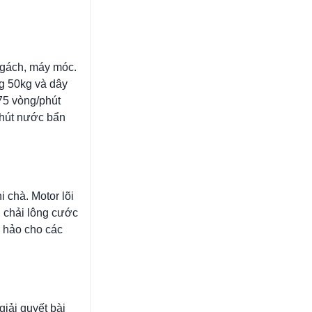
ngách, máy móc.
g 50kg và dây
75 vòng/phút
 hút nước bẩn
 chà. Motor lõi
n chải lông cước
n hảo cho các
iải quyết bài