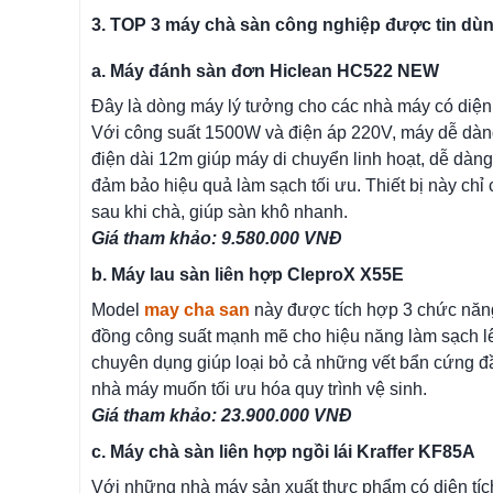
3. TOP 3 máy chà sàn công nghiệp được tin dù
a. Máy đánh sàn đơn Hiclean HC522 NEW
Đây là dòng máy lý tưởng cho các nhà máy có diện 
Với công suất 1500W và điện áp 220V, máy dễ dàng
điện dài 12m giúp máy di chuyển linh hoạt, dễ dàn
đảm bảo hiệu quả làm sạch tối ưu. Thiết bị này ch
sau khi chà, giúp sàn khô nhanh.
Giá tham khảo: 9.580.000 VNĐ
b. Máy lau sàn liên hợp CleproX X55E
Model
may cha san
này được tích hợp 3 chức năng t
đồng công suất mạnh mẽ cho hiệu năng làm sạch lê
chuyên dụng giúp loại bỏ cả những vết bẩn cứng đ
nhà máy muốn tối ưu hóa quy trình vệ sinh.
Giá tham khảo: 23.900.000 VNĐ
c. Máy chà sàn liên hợp ngồi lái Kraffer KF85A
Với những nhà máy sản xuất thực phẩm có diện tích 