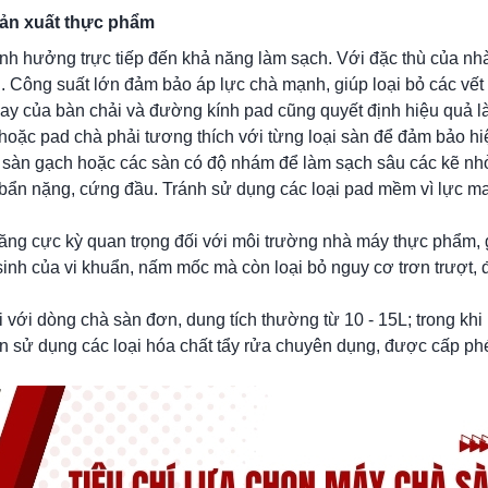
sản xuất thực phẩm
ảnh hưởng trực tiếp đến khả năng làm sạch. Với đặc thù của nh
. Công suất lớn đảm bảo áp lực chà mạnh, giúp loại bỏ các vế
ay của bàn chải và đường kính pad cũng quyết định hiệu quả l
 hoặc pad chà phải tương thích với từng loại sàn để đảm bảo h
 sàn gạch hoặc các sàn có độ nhám để làm sạch sâu các kẽ nh
 bẩn nặng, cứng đầu. Tránh sử dụng các loại pad mềm vì lực m
 năng cực kỳ quan trọng đối với môi trường nhà máy thực phẩm, 
sinh của vi khuẩn, nấm mốc mà còn loại bỏ nguy cơ trơn trượt,
 với dòng chà sàn đơn, dung tích thường từ 10 - 15L; trong kh
 nên sử dụng các loại hóa chất tẩy rửa chuyên dụng, được cấp p