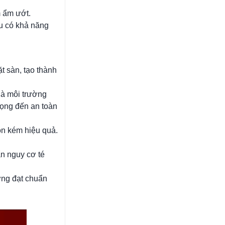
m ẩm ướt.
su có khả năng
t sàn, tạo thành
là môi trường
rọng đến an toàn
òn kém hiệu quả.
ẩn nguy cơ té
ờng đạt chuẩn