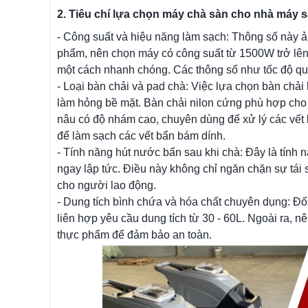
2. Tiêu chí lựa chọn máy chà sàn cho nhà máy 
- Công suất và hiệu năng làm sạch: Thông số này 
phẩm, nên chọn máy có công suất từ 1500W trở lên
một cách nhanh chóng. Các thông số như tốc độ qu
- Loại bàn chải và pad chà: Việc lựa chọn bàn chải
làm hỏng bề mặt. Bàn chải nilon cứng phù hợp cho
nâu có độ nhám cao, chuyên dùng để xử lý các vết
để làm sạch các vết bẩn bám dính.
- Tính năng hút nước bẩn sau khi chà: Đây là tính
ngay lập tức. Điều này không chỉ ngăn chặn sự tái 
cho người lao động.
- Dung tích bình chứa và hóa chất chuyên dụng: Đối
liên hợp yêu cầu dung tích từ 30 - 60L. Ngoài ra,
thực phẩm để đảm bảo an toàn.