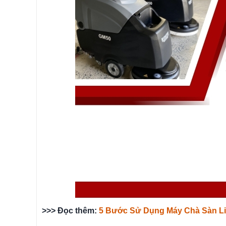
>>> Đọc thêm:
5 Bước Sử Dụng Máy Chà Sàn L