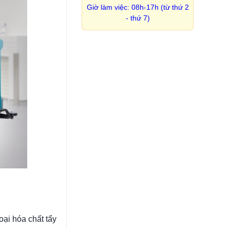
Giờ làm việc: 08h-17h (từ thứ 2
- thứ 7)
oại hóa chất tẩy