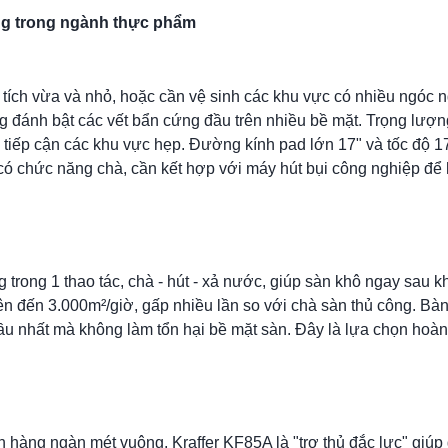
ng trong ngành thực phẩm
tích vừa và nhỏ, hoặc cần vệ sinh các khu vực có nhiều ngóc 
 đánh bật các vết bẩn cứng đầu trên nhiều bề mặt. Trọng lượn
g tiếp cận các khu vực hẹp. Đường kính pad lớn 17" và tốc độ 1
ỉ có chức năng chà, cần kết hợp với máy hút bụi công nghiệp để
rong 1 thao tác, chà - hút - xả nước, giúp sàn khô ngay sau khi
n đến 3.000m²/giờ, gấp nhiều lần so với chà sàn thủ công. Bà
ầu nhất mà không làm tổn hại bề mặt sàn. Đây là lựa chọn hoà
hàng ngàn mét vuông, Kraffer KF85A là "trợ thủ đắc lực" giúp g