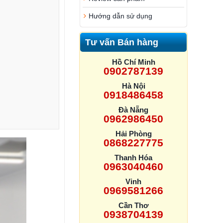
Hướng dẫn sử dụng
Tư vấn Bán hàng
Hồ Chí Minh
0902787139
Hà Nội
0918486458
Đà Nẵng
0962986450
Hải Phòng
0868227775
Thanh Hóa
0963040460
Vinh
0969581266
Cần Thơ
0938704139