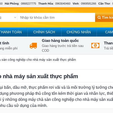
50
Hải Phòng
:
0868227775
Thanh Hóa
:
0963040460
Vinh
:
0969581266
Cần Thơ
:
Tìm k
THANH TOÁN
CHÍNH SÁCH
CHỨNG NHẬN
CAM
Giao hàng toàn quốc
t tình
Thanh
Giao hàng trước trả tiền sau
àng miễn phí
Trả t
COD
 sàn công nghiệp cho nhà máy sản xuất thực phẩm
o nhà máy sản xuất thực phẩm
ụi bẩn, dầu mỡ, thực phẩm rơi vãi và là môi trường lý tưởng ch
dụng phương pháp thủ công tốn kém thời gian và nhân lực, thiế
a gợi ý những dòng máy chà sàn công nghiệp cho nhà máy sản xu
nhu cầu sử dụng của mình.