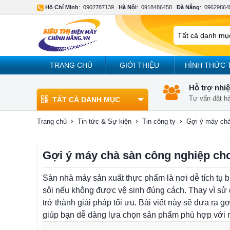
Hồ Chí Minh
:
0902787139
Hà Nội
:
0918486458
Đà Nẵng
:
09629864
TRANG CHỦ
GIỚI THIỆU
HÌNH THỨC 
Hỗ trợ nhiệ
Tư vấn đặt h
TẤT CẢ DANH MỤC
Trang chủ
Tin tức & Sự kiện
Tin công ty
Gợi ý máy chà
Gợi ý máy chà sàn công nghiệp ch
Sàn nhà máy sản xuất thực phẩm là nơi dễ tích tụ b
sôi nếu không được vệ sinh đúng cách. Thay vì sử 
trở thành giải pháp tối ưu. Bài viết này sẽ đưa r
giúp bạn dễ dàng lựa chọn sản phẩm phù hợp với 