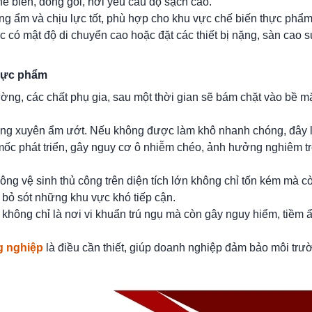
hế biến, đóng gói, nơi yêu cầu độ sạch cao.
ống ẩm và chịu lực tốt, phù hợp cho khu vực chế biến thực phẩ
 có mật độ di chuyển cao hoặc đặt các thiết bị nặng, sàn cao 
thực phẩm
ng, các chất phụ gia, sau một thời gian sẽ bám chặt vào bề mặ
ng xuyên ẩm ướt. Nếu không được làm khô nhanh chóng, đây 
mốc phát triển, gây nguy cơ ô nhiễm chéo, ảnh hưởng nghiêm t
ông vệ sinh thủ công trên diện tích lớn không chỉ tốn kém mà c
bỏ sót những khu vực khó tiếp cận.
không chỉ là nơi vi khuẩn trú ngụ mà còn gây nguy hiểm, tiềm 
g nghiệp
là điều cần thiết, giúp doanh nghiệp đảm bảo môi trư