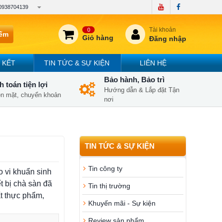
0938704139
Tài khoản
0
iếm
Giỏ hàng
Đăng nhập
 KẾT
TIN TỨC & SỰ KIỆN
LIÊN HỆ
Bảo hành, Bảo trì
 toán tiện lợi
Hướng dẫn & Lắp đặt Tận
iền mặt, chuyển khoản
nơi
TIN TỨC & SỰ KIỆN
Tin công ty
o vi khuẩn sinh
t bị chà sàn đã
Tin thị trường
ất thực phẩm,
Khuyến mãi - Sự kiện
Review sản phẩm