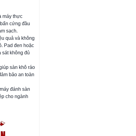
à máy thực
t bẩn cứng đầu
àm sạch.
iệu quả và không
ỏ. Pad đen hoặc
a sát không đủ
giúp sàn khô ráo
 đảm bảo an toàn
i máy đánh sàn
hép cho ngành