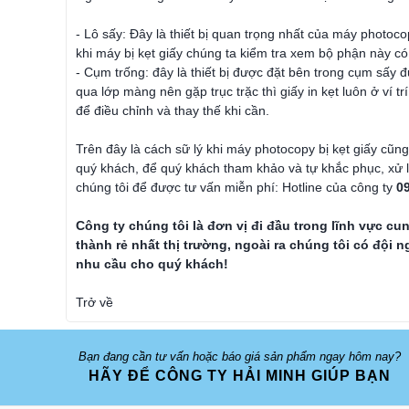
- Lô sấy: Đây là thiết bị quan trọng nhất của máy photocop
khi máy bị kẹt giấy chúng ta kiểm tra xem bộ phận này có
- Cụm trống: đây là thiết bị được đặt bên trong cụm sấy 
qua lớp màng nên gặp trục trặc thì giấy in kẹt luôn ở ví trí
để điều chỉnh và thay thế khi cần.
Trên đây là cách sữ lý khi máy photocopy bị kẹt giấy cũ
quý khách, để quý khách tham khảo và tự khắc phục, xử lý
chúng tôi để được tư vấn miễn phí: Hotline của công ty
0
Công ty chúng tôi là đơn vị đi đầu trong lĩnh vực
cun
thành rẻ nhất thị trường, ngoài ra chúng tôi có đội
nhu cầu cho quý khách!
Trở về
Bạn đang cần tư vấn hoặc báo giá sản phẩm ngay hôm nay?
HÃY ĐỂ CÔNG TY HẢI MINH GIÚP BẠN