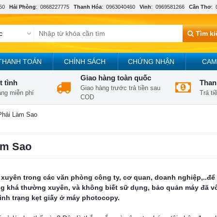
50
Hải Phòng
:
0868227775
Thanh Hóa
:
0963040460
Vinh
:
0969581266
Cần Thơ
:
Tìm k
THANH TOÁN
CHÍNH SÁCH
CHỨNG NHẬN
CAM
Giao hàng toàn quốc
t tình
Thanh
Giao hàng trước trả tiền sau
àng miễn phí
Trả t
COD
Phải Làm Sao
àm Sao
 xuyên trong các văn phòng công ty, cơ quan, doanh nghiệp,..để
g khá thường xuyên, và không biết sữ dụng, bảo quản máy đã vô
tình trạng kẹt giấy ở máy photocopy.