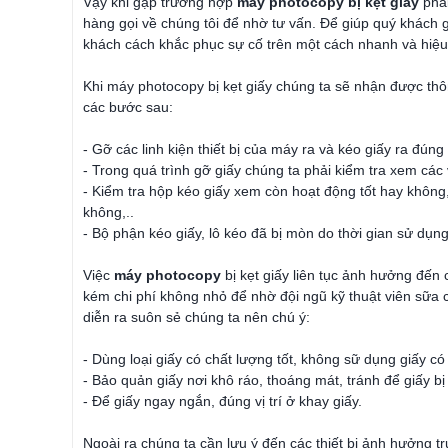
Vậy khi gặp trường hợp
máy photocopy bị kẹt giấy
phải
hàng gọi về chúng tôi để nhờ tư vấn. Để giúp quý khách giả
khách cách khắc phục sự cố trên một cách nhanh và hiệu
Khi máy photocopy bị kẹt giấy chúng ta sẽ nhận được thôn
các bước sau:
- Gỡ các linh kiện thiết bị của máy ra và kéo giấy ra đún
- Trong quá trình gỡ giấy chúng ta phải kiểm tra xem cá
- Kiểm tra hộp kéo giấy xem còn hoạt động tốt hay không
không,..
- Bộ phận kéo giấy, lô kéo đã bị mòn do thời gian sử dụng
Việc
máy photocopy
bị kẹt giấy liên tục ảnh hưởng đến 
kém chi phí không nhỏ để nhờ đội ngũ kỹ thuật viên sữa 
diễn ra suôn sẻ chúng ta nên chú ý:
- Dùng loại giấy có chất lượng tốt, không sữ dụng giấy c
- Bảo quản giấy nơi khô ráo, thoáng mát, tránh để giấy bị
- Để giấy ngay ngắn, đúng vị trí ở khay giấy.
Ngoài ra chúng ta cần lưu ý đến các thiết bị ảnh hưởng trự