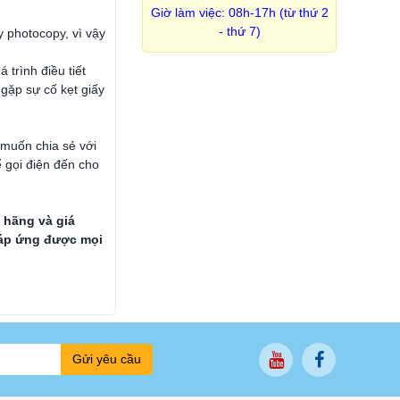
Giờ làm việc: 08h-17h (từ thứ 2
- thứ 7)
ay photocopy, vì vậy
trình điều tiết
i gặp sự cố kẹt giấy
 muốn chia sẻ với
ể gọi điện đến cho
h hãng và giá
 đáp ứng được mọi
Gửi yêu cầu