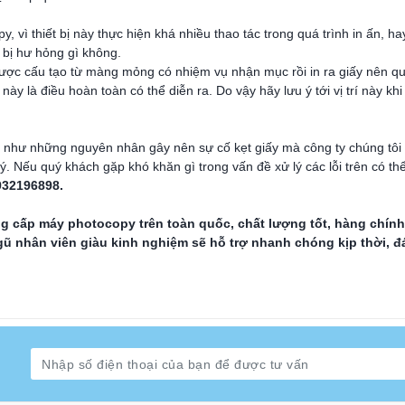
y, vì thiết bị này thực hiện khá nhiều thao tác trong quá trình in ấn, h
 bị hư hỏng gì không.
được cấu tạo từ màng mỏng có nhiệm vụ nhận mục rồi in ra giấy nên quá 
 này là điều hoàn toàn có thể diễn ra. Do vậy hãy lưu ý tới vị trí này kh
ng như những nguyên nhân gây nên sự cố kẹt giấy mà công ty chúng tôi
. Nếu quý khách gặp khó khăn gì trong vấn đề xử lý các lỗi trên có th
932196898.
g cấp máy photocopy trên toàn quốc
, chất lượng tốt, hàng chín
 ngũ nhân viên giàu kinh nghiệm sẽ hỗ trợ nhanh chóng kịp thời,