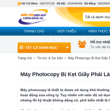
Hồ Chí Minh
:
0902787139
Hà Nội
:
0918486458
Đà Nẵng
:
09629864
TRANG CHỦ
GIỚI THIỆU
HÌNH THỨC 
Hỗ trợ nhiệ
Tư vấn đặt h
TẤT CẢ DANH MỤC
Trang chủ
Tin tức & Sự kiện
Máy Photocopy Bị Kẹt Giấy 
Máy Photocopy Bị Kẹt Giấy Phải L
Máy photocopy
là thiết bị được sữ dụng khá thường
hoạt động của công ty. Tuy nhiên với mức độ sữ dụn
những lỗi kỹ thuật không đáng có, phổ biến nhất là 