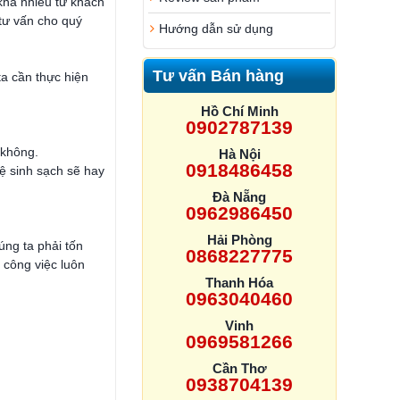
khá nhiều từ khách
 tư vấn cho quý
Hướng dẫn sử dụng
Tư vấn Bán hàng
ta cần thực hiện
Hồ Chí Minh
0902787139
 không.
Hà Nội
0918486458
ệ sinh sạch sẽ hay
Đà Nẵng
0962986450
Hải Phòng
úng ta phải tốn
0868227775
 công việc luôn
Thanh Hóa
0963040460
Vinh
0969581266
Cần Thơ
0938704139