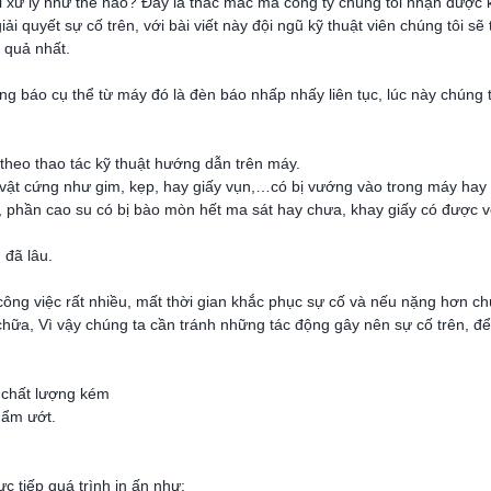
 xử lý như thế nào? Đây là thắc mắc mà công ty chúng tôi nhận được 
i quyết sự cố trên, với bài viết này đội ngũ kỹ thuật viên chúng tôi sẽ
 quả nhất.
g báo cụ thể từ máy đó là đèn báo nhấp nhấy liên tục, lúc này chúng 
g theo thao tác kỹ thuật hướng dẫn trên máy.
c vật cứng như gim, kẹp, hay giấy vụn,…có bị vướng vào trong máy hay
, phần cao su có bị bào mòn hết ma sát hay chưa, khay giấy có được v
 đã lâu.
công việc rất nhiều, mất thời gian khắc phục sự cố và nếu nặng hơn ch
chữa, Vì vậy chúng ta cần tránh những tác động gây nên sự cố trên, để
ó chất lượng kém
 ẩm ướt.
c tiếp quá trình in ấn như: