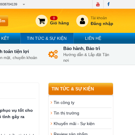
0938704139
Tài khoản
0
iếm
Giỏ hàng
Đăng nhập
 KẾT
TIN TỨC & SỰ KIỆN
LIÊN HỆ
Bảo hành, Bảo trì
 toán tiện lợi
Hướng dẫn & Lắp đặt Tận
iền mặt, chuyển khoản
nơi
TIN TỨC & SỰ KIỆN
Tin công ty
 phục vụ tốt cho
Tin thị trường
 tình gây ra
Khuyến mãi - Sự kiện
Review sản phẩm