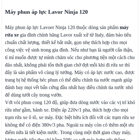
Máy phun áp lực Lavor Ninja 120
Máy phun áp lực Lavoer Ninja 120 thuộc dòng sản phẩm
máy
rửa xe
gia đình chính hãng Lavor xuất xứ từ Italy, đảm bảo tiêu
chuẩn chất lượng, thiết kế bắt mắt, gọn nhẹ thích hợp cho mọi
công việc vệ sinh trong gia đình. Nếu như bạn là người cẩn thận,
tỉ mỉ muốn được tự mình chăm sóc cho phương tiện một cách chu
đáo nhất, không phải tốn thời gian chờ đợi mỗi khi đi rửa xe thì
đây là sản phẩm vô cùng lý tưởng. Máy có áp lực nước cao, được
trang bị hệ thống béc phun có thể điều chỉnh tia nước mạnh giúp
đánh bay mọi vết bẩn cứng đầu nhất hay điều chỉnh tia nước nhỏ
để dùng tưới cây trong vườn.
Với vòi phun cong 120 độ, giúp đưa dòng nước vào các vị trí khó
rửa như gầm, bánh xe. Điện áp 220v/1 pha, thích hợp cho mọi
trạm rửa xe ô tô, xe máy. Đặc biệt hữu ích đối với các trạm rửa xe
không thể có điện 380v/3 pha. Ngoài ra máy còn có thêm một ưu
điểm nữa là tiết kiệm nước. Trong cùng một thời gian chạy máy,
lượng nước tiêu thụ chỉ bằng 50% so với máy bơm rửa thông