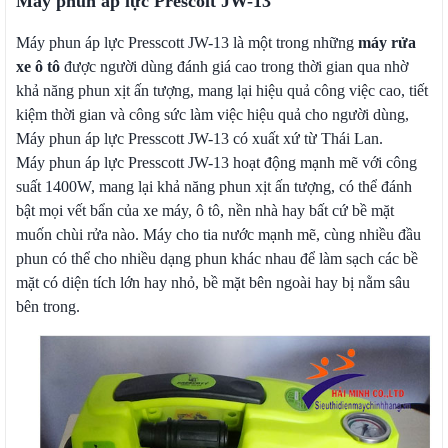
Máy phun áp lực Prescolt JW-13
Máy phun áp lực Presscott JW-13 là một trong những
máy rửa
xe ô tô
được người dùng đánh giá cao trong thời gian qua nhờ
khả năng phun xịt ấn tượng, mang lại hiệu quả công việc cao, tiết
kiệm thời gian và công sức làm việc hiệu quả cho người dùng,
Máy phun áp lực Presscott JW-13 có xuất xứ từ Thái Lan.
Máy phun áp lực Presscott JW-13 hoạt động mạnh mẽ với công
suất 1400W, mang lại khả năng phun xịt ấn tượng, có thể đánh
bật mọi vết bẩn của xe máy, ô tô, nền nhà hay bất cứ bề mặt
muốn chùi rửa nào. Máy cho tia nước mạnh mẽ, cùng nhiều đầu
phun có thể cho nhiều dạng phun khác nhau để làm sạch các bề
mặt có diện tích lớn hay nhỏ, bề mặt bên ngoài hay bị nằm sâu
bên trong.