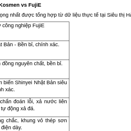
t Kosmen vs FujiE
ọng nhất được tổng hợp từ dữ liệu thực tế tại Siêu thị H
 công nghiệp FujiE
t Bản - Bền bỉ, chính xác.
 đồng nguyên chất, bền bỉ.
 biến Shinyei Nhật Bản siêu 
nh xác.
chẩn đoán lỗi, xả nước liên 
, tự động xả đá.
g chắc, khung vỏ thép sơn 
 điện dày.