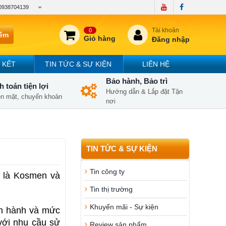
0938704139
Tài khoản
0
iếm
Giỏ hàng
Đăng nhập
 KẾT
TIN TỨC & SỰ KIỆN
LIÊN HỆ
Bảo hành, Bảo trì
 toán tiện lợi
Hướng dẫn & Lắp đặt Tận
iền mặt, chuyển khoản
nơi
TIN TỨC & SỰ KIỆN
Tin công ty
 là Kosmen và 
Tin thị trường
Khuyến mãi - Sự kiện
n hành và mức 
ới nhu cầu sử 
Review sản phẩm