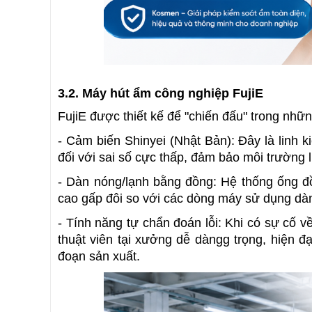
3.2. Máy hút ẩm công nghiệp FujiE
FujiE được thiết kế để "chiến đấu" trong nhữ
- Cảm biến Shinyei (Nhật Bản): Đây là linh ki
đối với sai số cực thấp, đảm bảo môi trường 
- Dàn nóng/lạnh bằng đồng: Hệ thống ống đồn
cao gấp đôi so với các dòng máy sử dụng d
- Tính năng tự chẩn đoán lỗi: Khi có sự cố về
thuật viên tại xưởng dễ dàng
g trọng, hiện đạ
đoạn sản xuất.