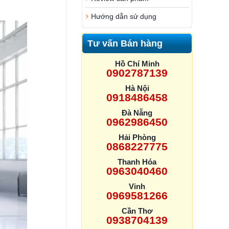
Hướng dẫn sử dụng
Tư vấn Bán hàng
Hồ Chí Minh
0902787139
Hà Nội
0918486458
Đà Nẵng
0962986450
Hải Phòng
0868227775
Thanh Hóa
0963040460
Vinh
0969581266
Cần Thơ
0938704139