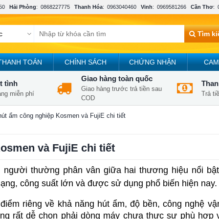
50
Hải Phòng
:
0868227775
Thanh Hóa
:
0963040460
Vinh
:
0969581266
Cần Thơ
:
Tìm k
THANH TOÁN
CHÍNH SÁCH
CHỨNG NHẬN
CAM
Giao hàng toàn quốc
t tình
Thanh
Giao hàng trước trả tiền sau
àng miễn phí
Trả t
COD
út ẩm công nghiệp Kosmen và FujiE chi tiết
smen và FujiE chi tiết
 người thường phân vân giữa hai thương hiệu nổi bật
dạng, công suất lớn và được sử dụng phổ biến hiện nay.
 điểm riêng về khả năng hút ẩm, độ bền, công nghệ vậ
ùng rất dễ chọn phải dòng máy chưa thực sự phù hợp v