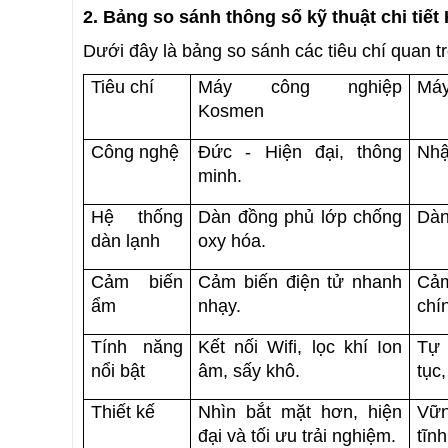
2. Bảng so sánh thông số kỹ thuật chi tiế
Dưới đây là bảng so sánh các tiêu chí quan tr
Tiêu chí
Máy công nghiệp 
Máy
Kosmen
Công nghệ
Đức - Hiện đại, thông 
Nhậ
minh.
Hệ thống 
Dàn đồng phủ lớp chống 
Dàn
dàn lạnh
oxy hóa.
Cảm biến 
Cảm biến điện tử nhanh 
Cảm
ẩm
nhạy.
chí
Tính năng 
Kết nối Wifi, lọc khí Ion 
Tự 
nổi bật
âm, sấy khô.
tục
Thiết kế
Nhìn bắt mặt hơn, hiện 
Vữn
đại và tối ưu trải nghiệm.
tĩnh