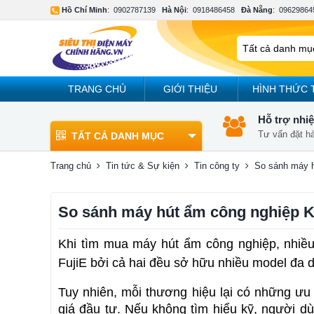
Hồ Chí Minh
:
0902787139
Hà Nội
:
0918486458
Đà Nẵng
:
09629864
TRANG CHỦ
GIỚI THIỆU
HÌNH THỨC 
Hỗ trợ nhiệ
Tư vấn đặt h
TẤT CẢ DANH MỤC
Trang chủ
Tin tức & Sự kiện
Tin công ty
So sánh máy h
So sánh máy hút ẩm công nghiệp Ko
Khi tìm mua máy hút ẩm công nghiệp, nhiều
FujiE bởi cả hai đều sở hữu nhiều model đa 
Tuy nhiên, mỗi thương hiệu lại có những ưu
giá đầu tư. Nếu không tìm hiểu kỹ, người d