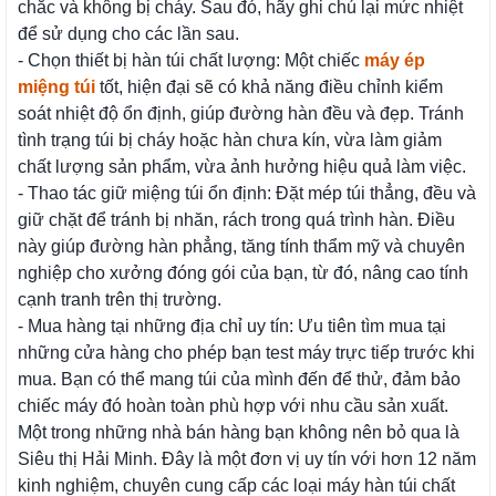
chắc và không bị cháy. Sau đó, hãy ghi chú lại mức nhiệt
để sử dụng cho các lần sau.
- Chọn thiết bị hàn túi chất lượng: Một chiếc
máy ép
miệng túi
tốt, hiện đại sẽ có khả năng điều chỉnh kiểm
soát nhiệt độ ổn định, giúp đường hàn đều và đẹp. Tránh
tình trạng túi bị cháy hoặc hàn chưa kín, vừa làm giảm
chất lượng sản phẩm, vừa ảnh hưởng hiệu quả làm việc.
- Thao tác giữ miệng túi ổn định: Đặt mép túi thẳng, đều và
giữ chặt để tránh bị nhăn, rách trong quá trình hàn. Điều
này giúp đường hàn phẳng, tăng tính thẩm mỹ và chuyên
nghiệp cho xưởng đóng gói của bạn, từ đó, nâng cao tính
cạnh tranh trên thị trường.
- Mua hàng tại những địa chỉ uy tín: Ưu tiên tìm mua tại
những cửa hàng cho phép bạn test máy trực tiếp trước khi
mua. Bạn có thể mang túi của mình đến để thử, đảm bảo
chiếc máy đó hoàn toàn phù hợp với nhu cầu sản xuất.
Một trong những nhà bán hàng bạn không nên bỏ qua là
Siêu thị Hải Minh. Đây là một đơn vị uy tín với hơn 12 năm
kinh nghiệm, chuyên cung cấp các loại máy hàn túi chất