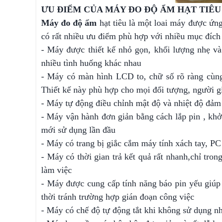
ƯU ĐIỂM CỦA MÁY ĐO ĐỘ ẨM HẠT TIÊU
Máy đo độ ẩm
hạt tiêu là một loai máy được ứn
có rất nhiều ưu điểm phù hợp với nhiều mục đích
- Máy được thiết kế nhỏ gọn, khối lượng nhẹ và
nhiều tình huống khác nhau
- Máy có màn hình LCD to, chữ số rõ ràng cùng
Thiết kế này phù hợp cho mọi đối tượng, người gi
- Máy tự động điều chỉnh mật độ và nhiệt độ đảm
- Máy vận hành đơn giản bằng cách lắp pin , khở
mới sử dụng lần đầu
- Máy có trang bị giắc cắm máy tính xách tay, PC 
- Máy có thời gian trả kết quả rất nhanh,chỉ tro
làm việc
- Máy được cung cấp tính năng báo pin yếu giúp
thời tránh trường hợp gián đoạn công việc
- Máy có chế độ tự động tắt khi không sử dụng nh