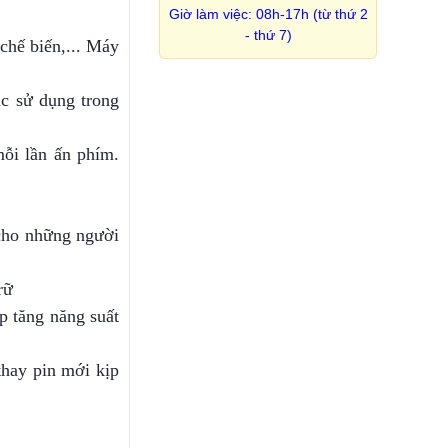
Giờ làm việc: 08h-17h (từ thứ 2
- thứ 7)
chế biến,... Máy
ặc sử dụng trong
ỗi lần ấn phím.
 cho những người
rữ
p tăng năng suất
thay pin mới kịp