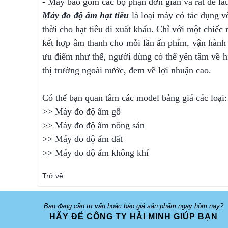
- Máy bao gồm các bộ phận đơn giản và rất dễ lau
Máy đo độ ẩm hạt tiêu
là loại máy có tác dụng vô
thời cho hạt tiêu đi xuất khẩu. Chỉ với một chiế
kết hợp âm thanh cho mỗi lần ấn phím, vận hành 
ưu điểm như thế, người dùng có thể yên tâm về h
thị trường ngoài nước, đem về lợi nhuận cao.
Có thể bạn quan tâm các model bảng giá các loại:
>>
Máy đo độ ẩm gỗ
>>
Máy đo độ ẩm nông sản
>>
Máy đo độ ẩm đất
>>
Máy đo độ ẩm không khí
Trở về
Bạn đang cần tư vấn hoặc báo giá sản phẩm ngay hôm nay?
HÃY ĐỂ CÔNG TY HẢI MINH GIÚP BẠN