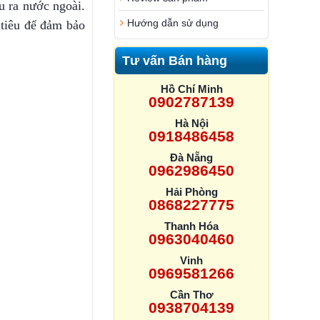
u ra nước ngoài.
Hướng dẫn sử dụng
 tiêu để đảm bảo
Tư vấn Bán hàng
Hồ Chí Minh
0902787139
Hà Nội
0918486458
Đà Nẵng
0962986450
Hải Phòng
0868227775
Thanh Hóa
0963040460
Vinh
0969581266
Cần Thơ
0938704139