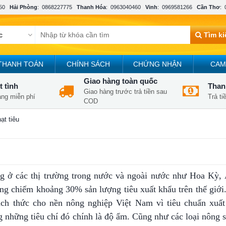
50
Hải Phòng
:
0868227775
Thanh Hóa
:
0963040460
Vinh
:
0969581266
Cần Thơ
:
Tìm k
THANH TOÁN
CHÍNH SÁCH
CHỨNG NHẬN
CAM
Giao hàng toàn quốc
t tình
Thanh
Giao hàng trước trả tiền sau
àng miễn phí
Trả t
COD
t tiêu
g ở các thị trường trong nước và ngoài nước như Hoa Kỳ,
ang chiếm khoảng 30% sản lượng tiêu xuất khẩu trên thế giới
h thức cho nền nông nghiệp Việt Nam vì tiêu chuẩn xuất 
 những tiêu chí đó chính là độ ẩm. Cũng như các loại nông s