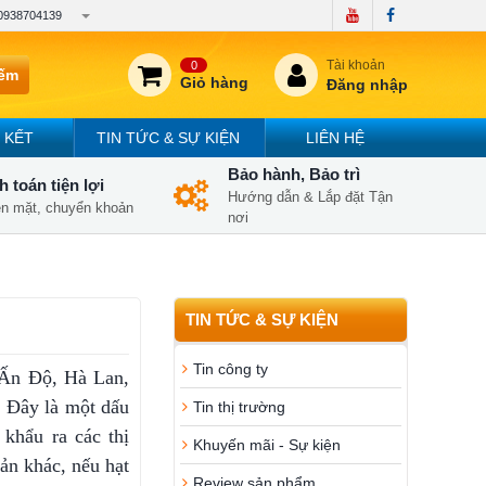
0938704139
Tài khoản
0
iếm
Giỏ hàng
Đăng nhập
 KẾT
TIN TỨC & SỰ KIỆN
LIÊN HỆ
Bảo hành, Bảo trì
 toán tiện lợi
Hướng dẫn & Lắp đặt Tận
iền mặt, chuyển khoản
nơi
TIN TỨC & SỰ KIỆN
Tin công ty
 Ấn Độ, Hà Lan,
. Đây là một dấu
Tin thị trường
khẩu ra các thị
Khuyến mãi - Sự kiện
ản khác, nếu hạt
Review sản phẩm