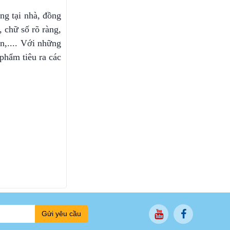
ng tại nhà, đồng
 chữ số rõ ràng,
n,.... Với những
phẩm tiêu ra các
Gửi yêu cầu