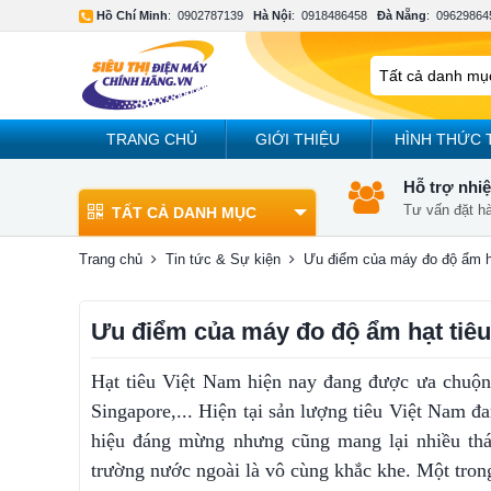
Hồ Chí Minh
:
0902787139
Hà Nội
:
0918486458
Đà Nẵng
:
09629864
TRANG CHỦ
GIỚI THIỆU
HÌNH THỨC 
Hỗ trợ nhiệ
Tư vấn đặt h
TẤT CẢ DANH MỤC
Trang chủ
Tin tức & Sự kiện
Ưu điểm của máy đo độ ẩm hạ
Ưu điểm của máy đo độ ẩm hạt tiêu
Hạt tiêu Việt Nam hiện nay đang được ưa chuộn
Singapore,... Hiện tại sản lượng tiêu Việt Nam đ
hiệu đáng mừng nhưng cũng mang lại nhiều thác
trường nước ngoài là vô cùng khắc khe. Một trong