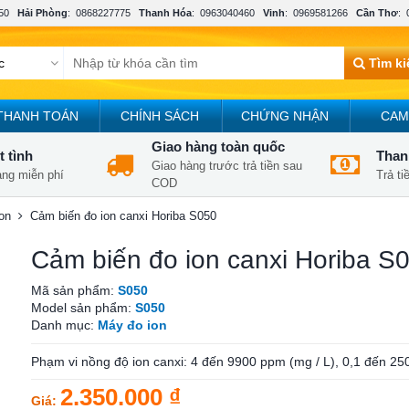
50
Hải Phòng
:
0868227775
Thanh Hóa
:
0963040460
Vinh
:
0969581266
Cần Thơ
:
Tìm k
THANH TOÁN
CHÍNH SÁCH
CHỨNG NHẬN
CAM
Giao hàng toàn quốc
t tình
Thanh
Giao hàng trước trả tiền sau
àng miễn phí
Trả t
COD
on
Cảm biến đo ion canxi Horiba S050
Cảm biến đo ion canxi Horiba S
Mã sản phẩm:
S050
Model sản phẩm:
S050
Danh mục:
Máy đo ion
Phạm vi nồng độ ion canxi: 4 đến 9900 ppm (mg / L), 0,1 đến 25
2.350.000 ₫
Giá: