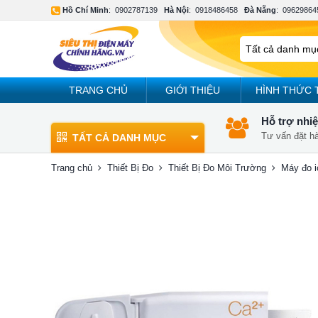
Hồ Chí Minh
:
0902787139
Hà Nội
:
0918486458
Đà Nẵng
:
09629864
TRANG CHỦ
GIỚI THIỆU
HÌNH THỨC 
Hỗ trợ nhiệ
Tư vấn đặt h
TẤT CẢ DANH MỤC
Trang chủ
Thiết Bị Đo
Thiết Bị Đo Môi Trường
Máy đo i