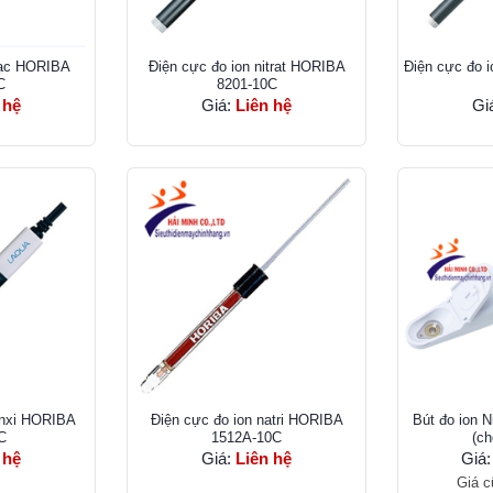
bạc HORIBA
Điện cực đo ion nitrat HORIBA
Điện cực đo 
C
8201-10C
 hệ
Giá:
Liên hệ
Gi
anxi HORIBA
Điện cực đo ion natri HORIBA
Bút đo ion N
C
1512A-10C
(ch
 hệ
Giá:
Liên hệ
Giá
Giá c