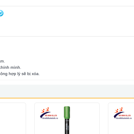
ẩm.
 chính mình.
ông hợp lý sẽ bị xóa.