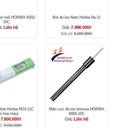
ion kali HORIBA 8202-
Bút đo ion Natri Horiba Na-11
10C
á:
Liên hệ
Giá:
7.496.000₫
Giá cũ:
8.000.000₫
itrat Horiba NO3-11C
Điện cực đo ion bromua HORIBA
o hoa màu)
8005-10C
:
7.800.000₫
Giá:
Liên hệ
ũ:
9.010.000₫