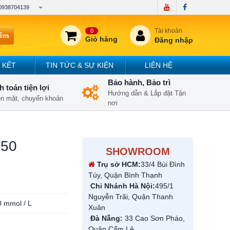
0938704139
Tài khoản
0
iếm
Giỏ hàng
Đăng nhập
 KẾT
TIN TỨC & SỰ KIỆN
LIÊN HỆ
Bảo hành, Bảo trì
 toán tiện lợi
Hướng dẫn & Lắp đặt Tận
iền mặt, chuyển khoản
nơi
050
SHOWROOM
Trụ sở HCM:
33/4 Bùi Đình
Túy, Quận Bình Thạnh
Chi Nhánh Hà Nội:
495/1
Nguyễn Trãi, Quận Thanh
0 mmol / L
Xuân
Đà Nẵng:
33 Cao Sơn Pháo,
Quận Cẩm Lệ