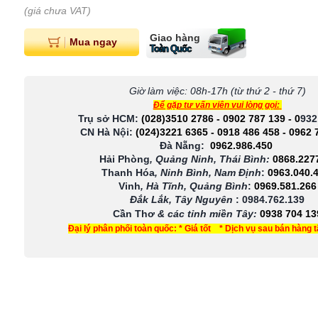
(giá chưa VAT)
Giao hàng
Mua ngay
Toàn Quốc
Giờ làm việc: 08h-17h (từ thứ 2 - thứ 7)
Để gặp tư vấn viên vui lòng gọi:
Trụ sở HCM:
(028)3510 2786
-
0902 787 139
-
0
932
CN Hà Nội:
(024)3221 6365
-
0918 486 458
-
0962 
Đà Nẵng:
0962.986.450
Hải Phòng
, Quảng Ninh, Thái Bình:
0868.227
Thanh Hóa
, Ninh Bình, Nam Định
:
0963.040.
Vinh
, Hà Tĩnh, Quảng Bình
:
0969.581.266
Đắk Lắk, Tây Nguyên
:
0984.762.139
Cần Thơ
& các tỉnh miền Tây
:
0938 704 13
Đại lý phân phối toàn quốc: * Giá tốt * Dịch vụ sau bán hàng 