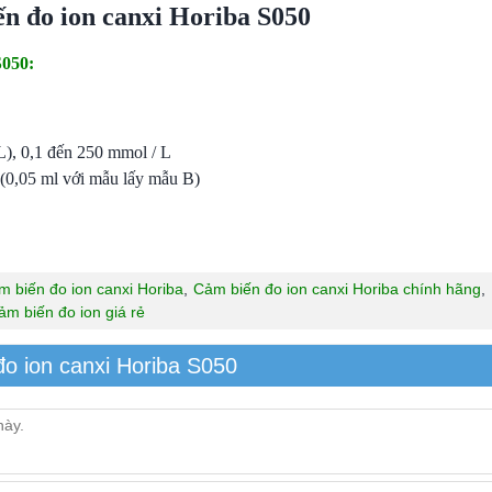
n đo ion canxi Horiba S050
S050:
L), 0,1 đến 250 mmol / L
p (0,05 ml với mẫu lấy mẫu B)
m biến đo ion canxi Horiba
,
Cảm biến đo ion canxi Horiba chính hãng
,
ảm biến đo ion giá rẻ
o ion canxi Horiba S050