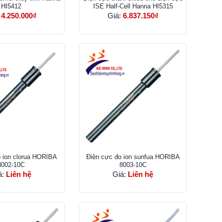
HI5412
ISE Half-Cell Hanna HI5315
:
4.250.000₫
Giá:
6.837.150₫
 ion clorua HORIBA
Điện cực đo ion sunfua HORIBA
8002-10C
8003-10C
á:
Liên hệ
Giá:
Liên hệ