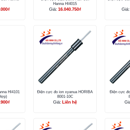
Hanna HI4015
.000₫
Giá:
16.040.750₫
Giá
anna HI4101
Điện cực đo ion xyanua HORIBA
Điện cực đo
Hợp)
8001-10C
.900₫
Giá:
Liên hệ
Gi