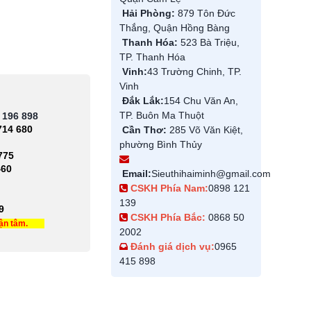
Hải Phòng:
879 Tôn Đức
Thắng, Quận Hồng Bàng
Thanh Hóa:
523 Bà Triệu,
TP. Thanh Hóa
Vinh:
43 Trường Chinh, TP.
Vinh
Đắk Lắk:
154 Chu Văn An,
TP. Buôn Ma Thuột
 196 898
714 680
Cần Thơ:
285 Võ Văn Kiệt,
phường Bình Thủy
775
460
Email:
Sieuthihaiminh@gmail.com
CSKH Phía Nam:
0898 121
139
9
CSKH Phía Bắc:
0868 50
tận tâm.
2002
Đánh giá dịch vụ:
0965
415 898