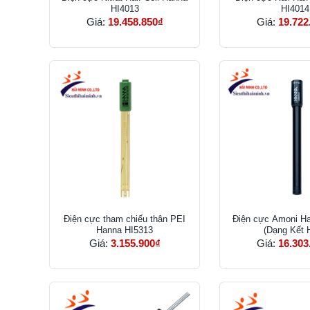
HI4013
HI4014
Giá:
19.458.850₫
Giá:
19.722
Điện cực tham chiếu thân PEI
Điện cực Amoni H
Hanna HI5313
(Dạng Kết 
Giá:
3.155.900₫
Giá:
16.303