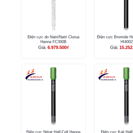
Điện cực đo Natri/Natri Clorua
Điện cực Bromide Ha
Hanna FC300B
HI4002
Giá:
6.979.500₫
Giá:
15.252
Điện cực Nitrat Half-Cell Hanna
Điện cực Kali Half