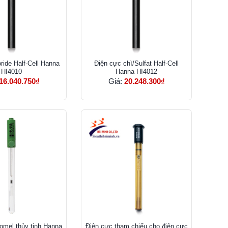
ride Half-Cell Hanna
Điện cực chì/Sulfat Half-Cell
HI4010
Hanna HI4012
16.040.750₫
Giá:
20.248.300₫
omel thủy tinh Hanna
Điện cực tham chiếu cho điện cực