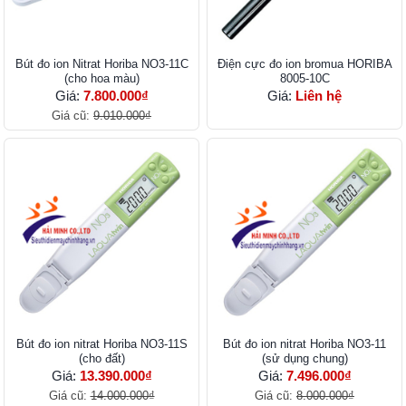
Bút đo ion Nitrat Horiba NO3-11C
Điện cực đo ion bromua HORIBA
(cho hoa màu)
8005-10C
Giá:
7.800.000₫
Giá:
Liên hệ
Giá cũ:
9.010.000₫
Bút đo ion nitrat Horiba NO3-11S
Bút đo ion nitrat Horiba NO3-11
(cho đất)
(sử dụng chung)
Giá:
13.390.000₫
Giá:
7.496.000₫
Giá cũ:
14.000.000₫
Giá cũ:
8.000.000₫