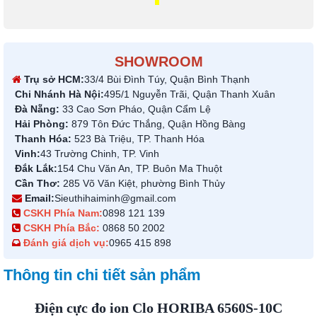
SHOWROOM
Trụ sở HCM:
33/4 Bùi Đình Túy, Quận Bình Thạnh
Chi Nhánh Hà Nội:
495/1 Nguyễn Trãi, Quận Thanh Xuân
Đà Nẵng:
33 Cao Sơn Pháo, Quận Cẩm Lệ
Hải Phòng:
879 Tôn Đức Thắng, Quận Hồng Bàng
Thanh Hóa:
523 Bà Triệu, TP. Thanh Hóa
Vinh:
43 Trường Chinh, TP. Vinh
Đắk Lắk:
154 Chu Văn An, TP. Buôn Ma Thuột
Cần Thơ:
285 Võ Văn Kiệt, phường Bình Thủy
Email:
Sieuthihaiminh@gmail.com
CSKH Phía Nam:
0898 121 139
CSKH Phía Bắc:
0868 50 2002
Đánh giá dịch vụ:
0965 415 898
Thông tin chi tiết sản phẩm
Điện cực đo ion Clo HORIBA 6560S-10C