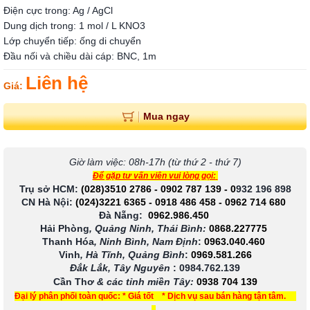
Điện cực trong: Ag / AgCl
Dung dịch trong: 1 mol / L KNO3
Lớp chuyển tiếp: ống di chuyển
Đầu nối và chiều dài cáp: BNC, 1m
Liên hệ
Giá:
Mua ngay
Giờ làm việc: 08h-17h (từ thứ 2 - thứ 7)
Để gặp tư vấn viên vui lòng gọi:
Trụ sở HCM:
(028)3510 2786
-
0902 787 139
-
0
932 196 898
CN Hà Nội:
(024)3221 6365
-
0918 486 458
-
0962 714 680
Đà Nẵng:
0962.986.450
Hải Phòng
, Quảng Ninh, Thái Bình:
0868.227775
Thanh Hóa
, Ninh Bình, Nam Định
:
0963.040.460
Vinh
, Hà Tĩnh, Quảng Bình
:
0969.581.266
Đắk Lắk, Tây Nguyên
:
0984.762.139
Cần Thơ
& các tỉnh miền Tây
:
0938 704 139
Đại lý phân phối toàn quốc: * Giá tốt * Dịch vụ sau bán hàng tận tâm.