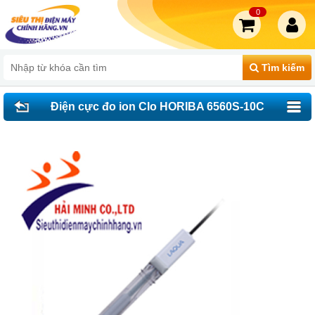
0
Tìm kiếm
Điện cực đo ion Clo HORIBA 6560S-10C