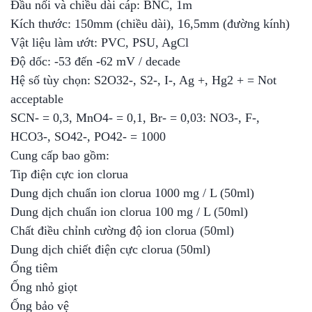
Đầu nối và chiều dài cáp: BNC, 1m
Kích thước: 150mm (chiều dài), 16,5mm (đường kính)
Vật liệu làm ướt: PVC, PSU, AgCl
Độ dốc: -53 đến -62 mV / decade
Hệ số tùy chọn: S2O32-, S2-, I-, Ag +, Hg2 + = Not
acceptable
SCN- = 0,3, MnO4- = 0,1, Br- = 0,03: NO3-, F-,
HCO3-, SO42-, PO42- = 1000
Cung cấp bao gồm:
Tip điện cực ion clorua
Dung dịch chuẩn ion clorua 1000 mg / L (50ml)
Dung dịch chuẩn ion clorua 100 mg / L (50ml)
Chất điều chỉnh cường độ ion clorua (50ml)
Dung dịch chiết điện cực clorua (50ml)
Ống tiêm
Ống nhỏ giọt
Ống bảo vệ