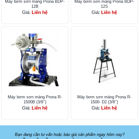
Máy bơm sơn màng Prona BDP-
Máy bơm sơn màng Prona BDP-
12B
12S
Giá:
Liên hệ
Giá:
Liên hệ
Máy bơm sơn màng Prona R-
Máy bơm sơn màng Prona R-
1500B (3/8’’)
1500- D2 (3/8’’)
Giá:
Liên hệ
Giá:
Liên hệ
Bạn đang cần tư vấn hoặc báo giá sản phẩm ngay hôm nay?