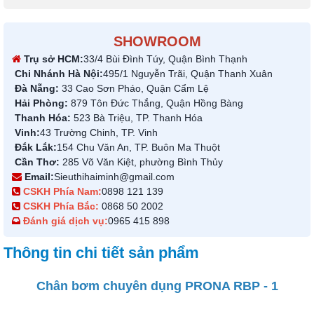
SHOWROOM
Trụ sở HCM:
33/4 Bùi Đình Túy, Quận Bình Thạnh
Chi Nhánh Hà Nội:
495/1 Nguyễn Trãi, Quận Thanh Xuân
Đà Nẵng:
33 Cao Sơn Pháo, Quận Cẩm Lệ
Hải Phòng:
879 Tôn Đức Thắng, Quận Hồng Bàng
Thanh Hóa:
523 Bà Triệu, TP. Thanh Hóa
Vinh:
43 Trường Chinh, TP. Vinh
Đắk Lắk:
154 Chu Văn An, TP. Buôn Ma Thuột
Cần Thơ:
285 Võ Văn Kiệt, phường Bình Thủy
Email:
Sieuthihaiminh@gmail.com
CSKH Phía Nam:
0898 121 139
CSKH Phía Bắc:
0868 50 2002
Đánh giá dịch vụ:
0965 415 898
Thông tin chi tiết sản phẩm
Chân bơm chuyên dụng PRONA RBP - 1