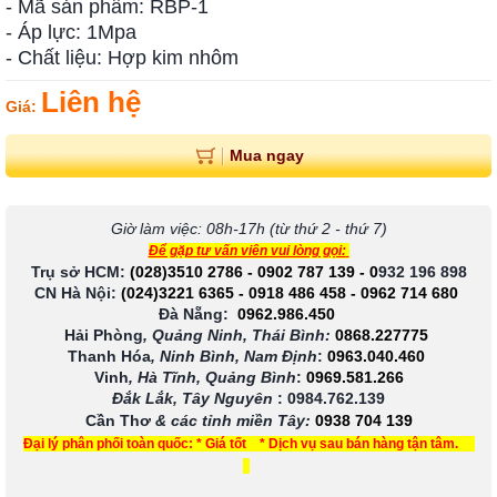
- Mã sản phẩm: RBP-1
- Áp lực: 1Mpa
- Chất liệu: Hợp kim nhôm
Liên hệ
Giá:
Mua ngay
Giờ làm việc: 08h-17h (từ thứ 2 - thứ 7)
Để gặp tư vấn viên vui lòng gọi:
Trụ sở HCM:
(028)3510 2786
-
0902 787 139
-
0
932 196 898
CN Hà Nội:
(024)3221 6365
-
0918 486 458
-
0962 714 680
Đà Nẵng:
0962.986.450
Hải Phòng
, Quảng Ninh, Thái Bình:
0868.227775
Thanh Hóa
, Ninh Bình, Nam Định
:
0963.040.460
Vinh
, Hà Tĩnh, Quảng Bình
:
0969.581.266
Đắk Lắk, Tây Nguyên
:
0984.762.139
Cần Thơ
& các tỉnh miền Tây
:
0938 704 139
Đại lý phân phối toàn quốc: * Giá tốt * Dịch vụ sau bán hàng tận tâm.