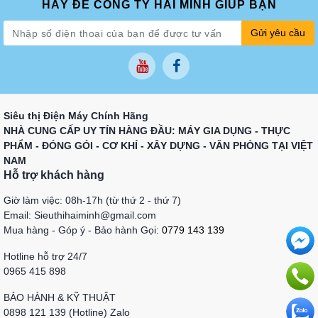
HÃY ĐỂ CÔNG TY HẢI MINH GIÚP BẠN
Gửi yêu cầu
Siêu thị Điện Máy Chính Hãng
NHÀ CUNG CẤP UY TÍN HÀNG ĐẦU: MÁY GIA DỤNG - THỰC
PHẨM - ĐÓNG GÓI - CƠ KHÍ - XÂY DỰNG - VĂN PHÒNG TẠI VIỆT
NAM
Hỗ trợ khách hàng
Giờ làm việc: 08h-17h (từ thứ 2 - thứ 7)
Email: Sieuthihaiminh@gmail.com
Mua hàng - Góp ý - Bảo hành Gọi:
0779 143 139
Hotline hỗ trợ 24/7
0965 415 898
BẢO HÀNH & KỸ THUẬT
0898 121 139 (Hotline) Zalo