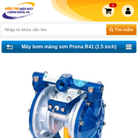
0
Tìm kiếm
Máy bơm màng sơn Prona R41 (1.5 inch)