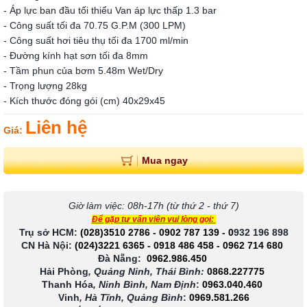
- Áp lực ban đầu tối thiểu Van áp lực thấp 1.3 bar
- Công suất tối đa 70.75 G.P.M (300 LPM)
- Công suất hơi tiêu thụ tối đa 1700 ml/min
- Đường kính hạt sơn tối đa 8mm
- Tầm phun của bơm 5.48m Wet/Dry
- Trọng lượng 28kg
- Kích thước đóng gói (cm) 40x29x45
Liên hệ
Giá:
Mua ngay
Giờ làm việc: 08h-17h (từ thứ 2 - thứ 7)
Để gặp tư vấn viên vui lòng gọi:
Trụ sở HCM:
(028)3510 2786
-
0902 787 139
-
0
932 196 898
CN Hà Nội:
(024)3221 6365
-
0918 486 458
-
0962 714 680
Đà Nẵng:
0962.986.450
Hải Phòng
, Quảng Ninh, Thái Bình:
0868.227775
Thanh Hóa
, Ninh Bình, Nam Định
:
0963.040.460
Vinh
, Hà Tĩnh, Quảng Bình
:
0969.581.266