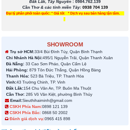
Đắk Lắk, Tây Nguyên
:
0984.762.139
Cần Thơ
& các tỉnh miền Tây
:
0938 704 139
Đại lý phân phối toàn quốc: * Giá tốt * Dịch vụ sau bán hàng tận tâm.
SHOWROOM
Trụ sở HCM:
33/4 Bùi Đình Túy, Quận Bình Thạnh
Chi Nhánh Hà Nội:
495/1 Nguyễn Trãi, Quận Thanh Xuân
Đà Nẵng:
33 Cao Sơn Pháo, Quận Cẩm Lệ
Hải Phòng:
879 Tôn Đức Thắng, Quận Hồng Bàng
Thanh Hóa:
523 Bà Triệu, TP. Thanh Hóa
Vinh:
43 Trường Chinh, TP. Vinh
Đắk Lắk:
154 Chu Văn An, TP. Buôn Ma Thuột
Cần Thơ:
285 Võ Văn Kiệt, phường Bình Thủy
Email:
Sieuthihaiminh@gmail.com
CSKH Phía Nam:
0898 121 139
CSKH Phía Bắc:
0868 50 2002
Đánh giá dịch vụ:
0965 415 898