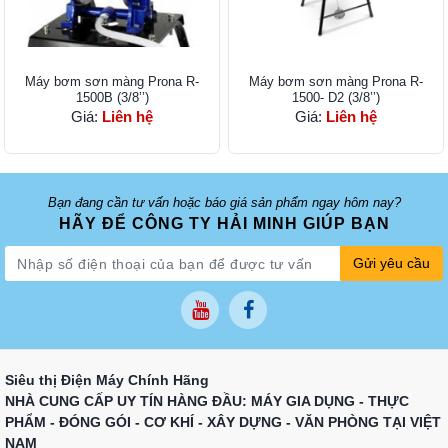
Máy bơm sơn màng Prona R-
Máy bơm sơn màng Prona R-
1500B (3/8’’)
1500- D2 (3/8’’)
Giá:
Liên hệ
Giá:
Liên hệ
Bạn đang cần tư vấn hoặc báo giá sản phẩm ngay hôm nay?
HÃY ĐỂ CÔNG TY HẢI MINH GIÚP BẠN
Gửi yêu cầu
Siêu thị Điện Máy Chính Hãng
NHÀ CUNG CẤP UY TÍN HÀNG ĐẦU: MÁY GIA DỤNG - THỰC
PHẨM - ĐÓNG GÓI - CƠ KHÍ - XÂY DỰNG - VĂN PHÒNG TẠI VIỆT
NAM