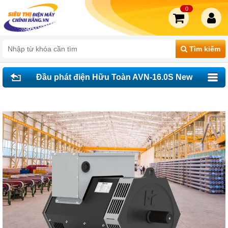
0
Tìm kiếm
Đầu phát điện Hữu Toàn AVN-16.0S New
LỤC GIÁC