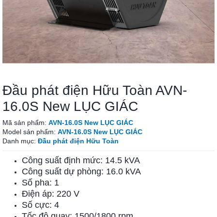
Đầu phát điện Hữu Toàn AVN-
16.0S New LỤC GIÁC
Mã sản phẩm:
AVN-16.0S New LỤC GIÁC
Model sản phẩm:
AVN-16.0S New LỤC GIÁC
Danh mục:
Đầu phát điện Hữu Toàn
Công suất định mức: 14.5 kVA
Công suất dự phòng: 16.0 kVA
Số pha: 1
Điện áp: 220 V
Số cực: 4
Tốc độ quay: 1500/1800 rpm