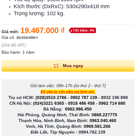
Kích thước (DxRxC): 530x290x418 mm
Trọng lượng: 102 kg.
19.467.000 ₫
Tiết kiệm: 4%
Giá mới:
Giá cũ:
20.310.000 ₫
(Giá đã VAT)
Bảo hành: 1 năm
Mua ngay
Giờ làm việc: 08h-17h (từ thứ 2 - thứ 7)
Để gặp tư vấn viên vui lòng gọi:
Trụ sở HCM:
(028)3510 2786
-
0902 787 139
-
0
932 196 898
CN Hà Nội:
(024)3221 6365
-
0918 486 458
-
0962 714 680
Đà Nẵng:
0962.986.450
Hải Phòng
, Quảng Ninh, Thái Bình:
0868.227775
Thanh Hóa
, Ninh Bình, Nam Định
:
0963.040.460
Vinh
, Hà Tĩnh, Quảng Bình
:
0969.581.266
Đắk Lắk, Tây Nguyên
:
0984.762.139