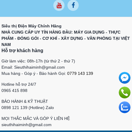
Siêu thị Điện Máy Chính Hãng
NHÀ CUNG CẤP UY TÍN HÀNG ĐẦU: MÁY GIA DỤNG - THỰC
PHẨM - ĐÓNG GÓI - CƠ KHÍ - XÂY DỰNG - VĂN PHÒNG TẠI VIỆT
NAM
Hỗ trợ khách hàng
Giờ làm việc: 08h-17h (từ thứ 2 - thứ 7)
Email: Sieuthihaiminh@gmail.com
Mua hàng - Góp ý - Bảo hành Gọi:
0779 143 139
Hotline hỗ trợ 24/7
0965 415 898
BẢO HÀNH & KỸ THUẬT
0898 121 139 (Hotline) Zalo
MỌI THẮC MẮC VÀ GÓP Ý LIÊN HỆ
sieuthihaiminh@gmail.com