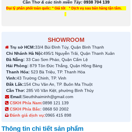
Cần Thơ
& các tỉnh miền Tây
:
0938 704 139
Đại lý phân phối toàn quốc: * Giá tốt * Dịch vụ sau bán hàng tận tâm.
SHOWROOM
Trụ sở HCM:
33/4 Bùi Đình Túy, Quận Bình Thạnh
Chi Nhánh Hà Nội:
495/1 Nguyễn Trãi, Quận Thanh Xuân
Đà Nẵng:
33 Cao Sơn Pháo, Quận Cẩm Lệ
Hải Phòng:
879 Tôn Đức Thắng, Quận Hồng Bàng
Thanh Hóa:
523 Bà Triệu, TP. Thanh Hóa
Vinh:
43 Trường Chinh, TP. Vinh
Đắk Lắk:
154 Chu Văn An, TP. Buôn Ma Thuột
Cần Thơ:
285 Võ Văn Kiệt, phường Bình Thủy
Email:
Sieuthihaiminh@gmail.com
CSKH Phía Nam:
0898 121 139
CSKH Phía Bắc:
0868 50 2002
Đánh giá dịch vụ:
0965 415 898
Thông tin chi tiết sản phẩm