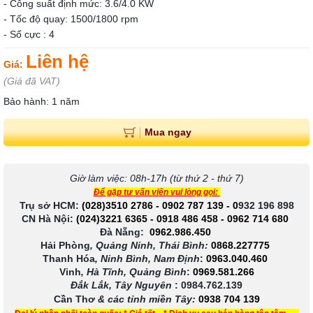
- Công suất định mức: 3.6/4.0 KW
- Tốc độ quay: 1500/1800 rpm
- Số cực : 4
Liên hệ
Giá:
(Giá đã VAT)
Bảo hành: 1 năm
Mua ngay
Giờ làm việc: 08h-17h (từ thứ 2 - thứ 7)
Để gặp tư vấn viên vui lòng gọi:
Trụ sở HCM:
(028)3510 2786
-
0902 787 139
-
0
932 196 898
CN Hà Nội:
(024)3221 6365
-
0918 486 458
-
0962 714 680
Đà Nẵng:
0962.986.450
Hải Phòng
, Quảng Ninh, Thái Bình:
0868.227775
Thanh Hóa
, Ninh Bình, Nam Định
:
0963.040.460
Vinh
, Hà Tĩnh, Quảng Bình
:
0969.581.266
Đắk Lắk, Tây Nguyên
:
0984.762.139
Cần Thơ
& các tỉnh miền Tây
:
0938 704 139