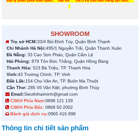
Đại lý phân phối toàn quốc: * Giá tốt * Dịch vụ sau bán hàng tận tâm.
SHOWROOM
Trụ sở HCM:
33/4 Bùi Đình Túy, Quận Bình Thạnh
Chi Nhánh Hà Nội:
495/1 Nguyễn Trãi, Quận Thanh Xuân
Đà Nẵng:
33 Cao Sơn Pháo, Quận Cẩm Lệ
Hải Phòng:
879 Tôn Đức Thắng, Quận Hồng Bàng
Thanh Hóa:
523 Bà Triệu, TP. Thanh Hóa
Vinh:
43 Trường Chinh, TP. Vinh
Đắk Lắk:
154 Chu Văn An, TP. Buôn Ma Thuột
Cần Thơ:
285 Võ Văn Kiệt, phường Bình Thủy
Email:
Sieuthihaiminh@gmail.com
CSKH Phía Nam:
0898 121 139
CSKH Phía Bắc:
0868 50 2002
Đánh giá dịch vụ:
0965 415 898
Thông tin chi tiết sản phẩm