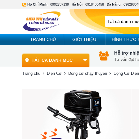
Hồ Chí Minh
:
0902787139
Hà Nội
:
0918486458
Đà Nẵng
:
09629864
TRANG CHỦ
GIỚI THIỆU
HÌNH THỨC 
Hỗ trợ nhiệ
Tư vấn đặt h
TẤT CẢ DANH MỤC
Trang chủ
Điện Cơ
Động cơ chạy thuyền
Động Cơ Điện