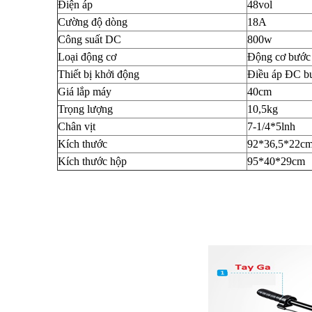
Điện áp
48vol
Cường độ dòng
18A
Công suất DC
800w
Loại động cơ
Động cơ bước
Thiết bị khởi động
Điều áp ĐC b
Giá lắp máy
40cm
Trọng lượng
10,5kg
Chân vịt
7-1/4*5lnh
Kích thước
92*36,5*22c
Kích thước hộp
95*40*29cm