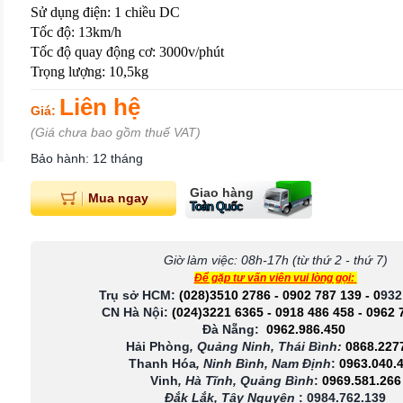
Sử dụng điện: 1 chiều DC
Tốc độ: 13km/h
Tốc độ quay động cơ: 3000v/phút
Trọng lượng: 10,5kg
Liên hệ
Giá:
(Giá chưa bao gồm thuế VAT)
Bảo hành: 12 tháng
Giao hàng
Mua ngay
Toàn Quốc
Giờ làm việc: 08h-17h (từ thứ 2 - thứ 7)
Để gặp tư vấn viên vui lòng gọi:
Trụ sở HCM:
(028)3510 2786
-
0902 787 139
-
0
932
CN Hà Nội:
(024)3221 6365
-
0918 486 458
-
0962 
Đà Nẵng:
0962.986.450
Hải Phòng
, Quảng Ninh, Thái Bình:
0868.227
Thanh Hóa
, Ninh Bình, Nam Định
:
0963.040.
Vinh
, Hà Tĩnh, Quảng Bình
:
0969.581.266
Đắk Lắk, Tây Nguyên
:
0984.762.139