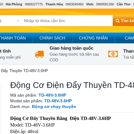
50
Hải Phòng
:
0868227775
Thanh Hóa
:
0963040460
Vinh
:
0969581266
Cần Thơ
:
Tìm k
THANH TOÁN
CHÍNH SÁCH
CHỨNG NHẬN
CAM
Giao hàng toàn quốc
t tình
Thanh
Giao hàng trước trả tiền sau
àng miễn phí
Trả t
COD
 Đẩy Thuyền TD-48V-3.6HP
Động Cơ Điện Đẩy Thuyền TD-4
Mã sản phẩm:
TD-48V-3.6HP
Model sản phẩm:
TD-48V-3.6HP
Danh mục:
Động cơ chạy thuyền
Động Cơ Đẩy Thuyền Bằng Điện TD-48V-3.6HP
Model: TD-48V-3.6HP
Điện áp: 48vol