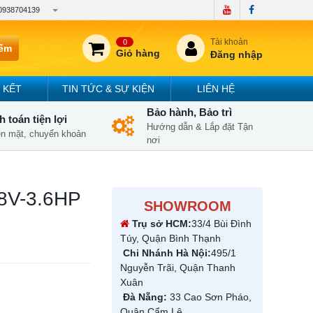
0938704139
Tài khoản
0
iếm
Giỏ hàng
Đăng nhập
 KẾT
TIN TỨC & SỰ KIỆN
LIÊN HỆ
Bảo hành, Bảo trì
 toán tiện lợi
Hướng dẫn & Lắp đặt Tận
iền mặt, chuyển khoản
nơi
8V-3.6HP
SHOWROOM
Trụ sở HCM:
33/4 Bùi Đình
Túy, Quận Bình Thạnh
Chi Nhánh Hà Nội:
495/1
Nguyễn Trãi, Quận Thanh
Xuân
Đà Nẵng:
33 Cao Sơn Pháo,
Quận Cẩm Lệ