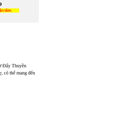
9
tận tâm.
Cơ Đẩy Thuyền
ẹ, có thể mang đến