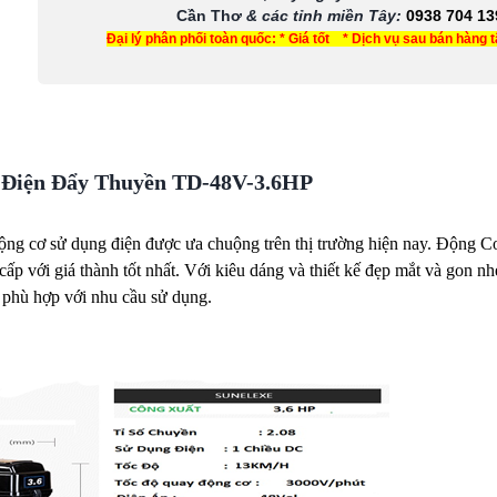
Cần Thơ
& các tỉnh miền Tây
:
0938 704 13
Đại lý phân phối toàn quốc: * Giá tốt * Dịch vụ sau bán hàng 
 Điện Đẩy Thuyền TD-48V-3.6HP
ộng cơ sử dụng điện được ưa chuộng trên thị trường hiện nay. Động 
với giá thành tốt nhất. Với kiêu dáng và thiết kế đẹp mắt và gon nh
ơ phù hợp với nhu cầu sử dụng.