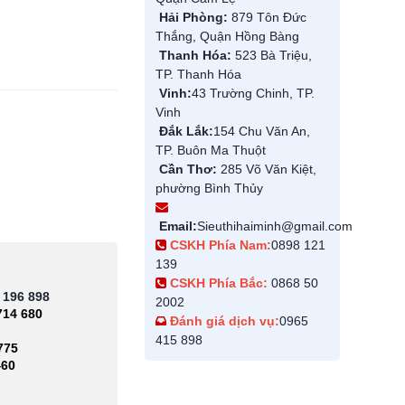
Hải Phòng:
879 Tôn Đức
Thắng, Quận Hồng Bàng
Thanh Hóa:
523 Bà Triệu,
TP. Thanh Hóa
Vinh:
43 Trường Chinh, TP.
Vinh
Đắk Lắk:
154 Chu Văn An,
TP. Buôn Ma Thuột
Cần Thơ:
285 Võ Văn Kiệt,
phường Bình Thủy
Email:
Sieuthihaiminh@gmail.com
CSKH Phía Nam:
0898 121
139
CSKH Phía Bắc:
0868 50
 196 898
2002
714 680
Đánh giá dịch vụ:
0965
415 898
775
460