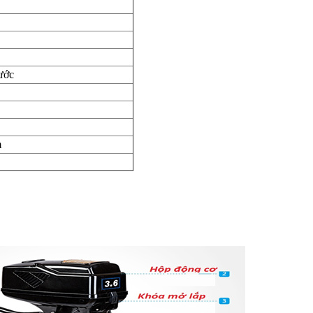
ước
m