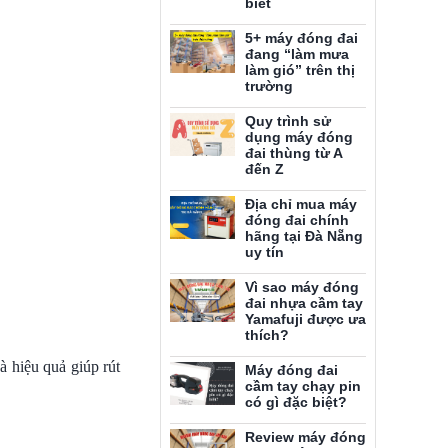
biết
5+ máy đóng đai
đang “làm mưa
làm gió” trên thị
trường
Quy trình sử
dụng máy đóng
đai thùng từ A
đến Z
Địa chỉ mua máy
đóng đai chính
hãng tại Đà Nẵng
uy tín
Vì sao máy đóng
đai nhựa cầm tay
Yamafuji được ưa
thích?
 hiệu quả giúp rút
Máy đóng đai
cầm tay chạy pin
có gì đặc biệt?
Review máy đóng