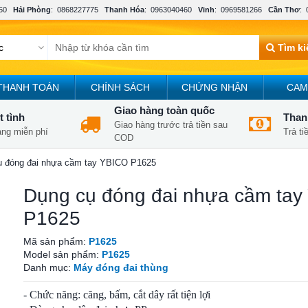
50
Hải Phòng
:
0868227775
Thanh Hóa
:
0963040460
Vinh
:
0969581266
Cần Thơ
:
Tìm k
THANH TOÁN
CHÍNH SÁCH
CHỨNG NHẬN
CAM
Giao hàng toàn quốc
t tình
Thanh
Giao hàng trước trả tiền sau
àng miễn phí
Trả t
COD
ụ đóng đai nhựa cầm tay YBICO P1625
Dụng cụ đóng đai nhựa cầm ta
P1625
Mã sản phẩm:
P1625
Model sản phẩm:
P1625
Danh mục:
Máy đóng đai thùng
- Chức năng: căng, bấm, cắt dây rất tiện lợi