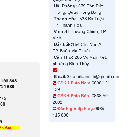
Hải Phòng:
879 Tôn Đức
Thắng, Quận Hồng Bàng
Thanh Hóa:
523 Bà Triệu,
TP. Thanh Hóa
Vinh:
43 Trường Chinh, TP.
Vinh
Đắk Lắk:
154 Chu Văn An,
TP. Buôn Ma Thuột
Cần Thơ:
285 Võ Văn Kiệt,
phường Bình Thủy
Email:
Sieuthihaiminh@gmail.com
 196 898
CSKH Phía Nam:
0898 121
714 680
139
CSKH Phía Bắc:
0868 50
775
2002
460
Đánh giá dịch vụ:
0965
415 898
9
tận tâm.