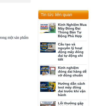
Tin tức liên quan
Kinh Nghiệm Mua
Máy Đóng Đai
Thùng Bán Tự
Động Phù Hợp
 trong một sản phẩm
Cấu tạo và
nguyên lý hoạt
động máy đóng
đai tự động chi
tiết
Kinh nghiệm
đóng đai hàng dễ
vỡ đúng chuẩn
Hướng dẫn cách
test máy đóng
đai trước khi vận
hành
Lỗi thường gặp