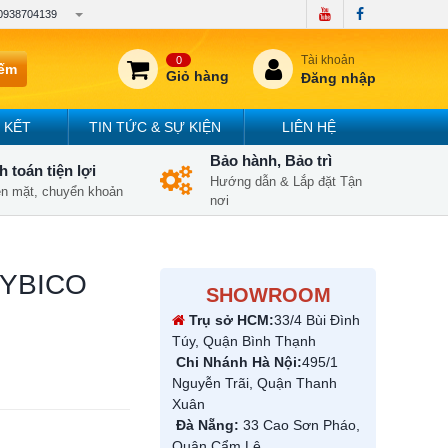
0938704139
Tài khoản
0
iếm
Giỏ hàng
Đăng nhập
 KẾT
TIN TỨC & SỰ KIỆN
LIÊN HỆ
Bảo hành, Bảo trì
 toán tiện lợi
Hướng dẫn & Lắp đặt Tận
iền mặt, chuyển khoản
nơi
y YBICO
SHOWROOM
Trụ sở HCM:
33/4 Bùi Đình
Túy, Quận Bình Thạnh
Chi Nhánh Hà Nội:
495/1
Nguyễn Trãi, Quận Thanh
Xuân
Đà Nẵng:
33 Cao Sơn Pháo,
Quận Cẩm Lệ