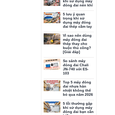
khi sử dụng máy
đóng đai nén khí
5 lưu ý quan
trọng khi sử
dụng máy đóng
đai thép cầm tay
Vì sao nên dùng
máy đóng đai
thép thay cho
buộc thủ công?
[Giải đáp]
So sánh máy
đóng đai Chali
JN-740 với ES-
103
Top 5 máy đóng
đai nhựa hàn
nhiệt không thể
bỏ qua năm 2026
5 lỗi thường gặp
khi sử dụng máy
đóng đai bạn cần