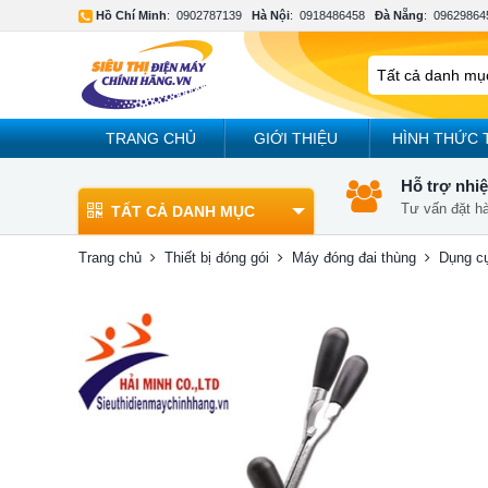
Hồ Chí Minh
:
0902787139
Hà Nội
:
0918486458
Đà Nẵng
:
09629864
TRANG CHỦ
GIỚI THIỆU
HÌNH THỨC 
Hỗ trợ nhiệ
Tư vấn đặt h
TẤT CẢ DANH MỤC
Trang chủ
Thiết bị đóng gói
Máy đóng đai thùng
Dụng c