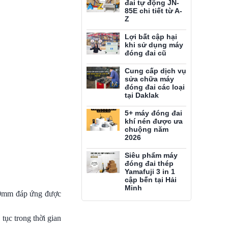
đai tự động JN-
85E chi tiết từ A-
Z
Lợi bất cập hại
khi sử dụng máy
đóng đai cũ
Cung cấp dịch vụ
sửa chữa máy
đóng đai các loại
tại Daklak
5+ máy đóng đai
khí nén được ưa
chuộng năm
2026
Siêu phẩm máy
đóng đai thép
Yamafuji 3 in 1
cập bến tại Hải
Minh
.0mm đáp ứng được
tục trong thời gian