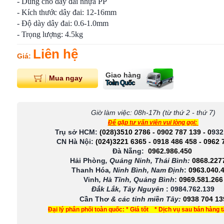
- Dùng cho dây đai nhựa PP
- Kích thước dây đai: 12-16mm
- Độ dày dây đai: 0.6-1.0mm
- Trọng lượng: 4.5kg
Liên hệ
Giá:
Giao hàng
Mua ngay
Toàn Quốc
Giờ làm việc: 08h-17h (từ thứ 2 - thứ 7)
Để gặp tư vấn viên vui lòng gọi:
Trụ sở HCM:
(028)3510 2786
-
0902 787 139
-
0
932
CN Hà Nội:
(024)3221 6365
-
0918 486 458
-
0962 
Đà Nẵng:
0962.986.450
Hải Phòng
, Quảng Ninh, Thái Bình:
0868.227
Thanh Hóa
, Ninh Bình, Nam Định
:
0963.040.
Vinh
, Hà Tĩnh, Quảng Bình
:
0969.581.266
Đắk Lắk, Tây Nguyên
:
0984.762.139
Cần Thơ
& các tỉnh miền Tây
:
0938 704 13
Đại lý phân phối toàn quốc: * Giá tốt * Dịch vụ sau bán hàng 