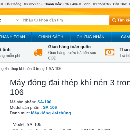
50
Hải Phòng
:
0868227775
Thanh Hóa
:
0963040460
Vinh
:
0969581266
Cần Thơ
:
Tìm k
THANH TOÁN
CHÍNH SÁCH
CHỨNG NHẬN
CAM
Giao hàng toàn quốc
t tình
Thanh
Giao hàng trước trả tiền sau
àng miễn phí
Trả t
COD
g đai thép khí nén 3 trong 1 SA-106
Máy đóng đai thép khí nén 3 tro
106
Mã sản phẩm:
SA-106
Model sản phẩm:
SA-106
Danh mục:
Máy đóng đai thùng
- Model: SA-106