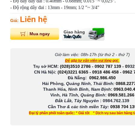
- Độ dày dây đai : 0.40mm - 0.68mm; 0.015 "~ 0,025".
- Độ rộng dây đai : 13mm - 19mm; 1/2 "~ 3/4"
Liên hệ
Giá:
Giao hàng
Mua ngay
Toàn Quốc
Giờ làm việc: 08h-17h (từ thứ 2 - thứ 7)
Để gặp tư vấn viên vui lòng gọi:
Trụ sở HCM:
(028)3510 2786
-
0902 787 139
-
0
932
CN Hà Nội:
(024)3221 6365
-
0918 486 458
-
0962 
Đà Nẵng:
0962.986.450
Hải Phòng
, Quảng Ninh, Thái Bình:
0868.227
Thanh Hóa
, Ninh Bình, Nam Định
:
0963.040.
Vinh
, Hà Tĩnh, Quảng Bình
:
0969.581.266
Đắk Lắk, Tây Nguyên
:
0984.762.139
Cần Thơ
& các tỉnh miền Tây
:
0938 704 13
Đại lý phân phối toàn quốc: * Giá tốt * Dịch vụ sau bán hàng 