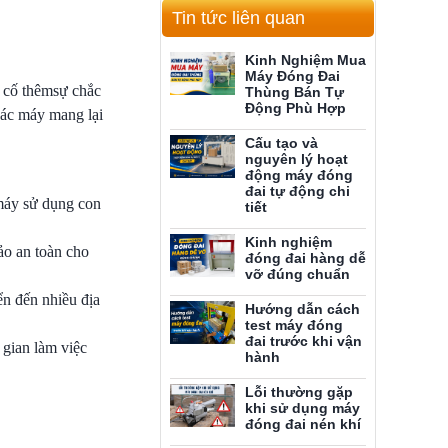
Tin tức liên quan
Kinh Nghiệm Mua
Máy Đóng Đai
a cố thêmsự chắc
Thùng Bán Tự
Động Phù Hợp
xác máy mang lại
Cấu tạo và
nguyên lý hoạt
động máy đóng
đai tự động chi
 máy sử dụng con
tiết
Kinh nghiệm
ảo an toàn cho
đóng đai hàng dễ
vỡ đúng chuẩn
ển đến nhiều địa
Hướng dẫn cách
test máy đóng
đai trước khi vận
 gian làm việc
hành
Lỗi thường gặp
khi sử dụng máy
đóng đai nén khí