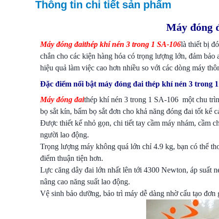
Thông tin chi tiết sản phẩm
Máy đóng đ
Máy đóng đai
thép khí nén 3 trong 1 SA-106
là thiết bị 
chắn cho các kiện hàng hóa có trọng lượng lớn, đảm bảo 
hiệu quả làm việc cao hơn nhiều so với các dòng máy thô
Đặc điểm nổi bật máy đóng đai thép khí nén 3 trong 
Máy đóng đai
thép khí nén 3 trong 1 SA-106 một chu trìn
bọ sắt kín, bấm bọ sắt đơn cho khả năng đóng đai tốt kể c
Được thiết kế nhỏ gọn, chi tiết tay cầm máy nhám, cầm c
người lao động.
Trọng lượng máy không quá lớn chỉ 4.9 kg, bạn có thể th
điểm thuận tiện hơn.
Lực căng dây đai lớn nhất lên tới 4300 Newton, áp suất n
nâng cao năng suất lao động.
Vệ sinh bảo dưỡng, bảo trì máy dễ dàng nhờ cấu tạo đơn g