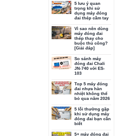
5 lưu ý quan
trọng khi sử
dụng máy đóng
đai thép cầm tay
Vì sao nên dùng
máy đóng đai
thép thay cho
buộc thủ công?
[Giải đáp]
So sánh máy
đóng đai Chali
JN-740 với ES-
103
Top 5 máy đóng
đai nhựa hàn
nhiệt không thể
bỏ qua năm 2026
5 lỗi thường gặp
khi sử dụng máy
đóng đai bạn cần
biết
5+ máy đóng đai