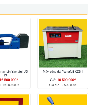
chạy pin Yamafuji JD-
Máy đóng đai Yamafuji KZB-I
13
16.500.000₫
Giá:
10.500.000₫
ũ:
19.500.000₫
Giá cũ:
12.500.000₫