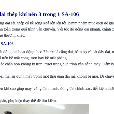
ai thép khí nén 3 trong 1 SA-106
đóng đai sắt, thép có bề rộng khá lớn lên tới 19mm nhằm mục đích để gi
an toàn trong quá trình vận chuyển. Với tốc độ đóng đai nhanh, chính 
ng thường khác.
1 SA-106
h đóng đai hoạt động theo 3 bước là căng đai, bấm bọ và cắt dây đai,
ả trên bề mặt cong, tròn hay bề mặt phẳng.
hắc chắn hơn không bị trợn, trượt trong quá trình vận hành máy. Đảm b
oải mái sử dụng máy trong một thời gian dài mà không bị mỏi. Di chuy
én khí cao giúp máy căng đai nhanh, đóng đai chính xác, tiết kiệm thời
iản, phụ kiện thay thế dễ tìm kiếm.