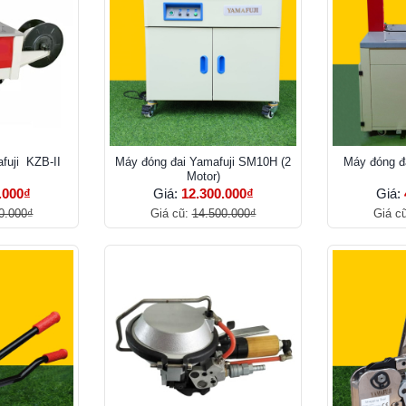
fuji KZB-II
Máy đóng đai Yamafuji SM10H (2
Máy đóng đ
Motor)
.000₫
Giá:
12.300.000₫
Giá:
0.000₫
Giá cũ:
14.500.000₫
Giá c