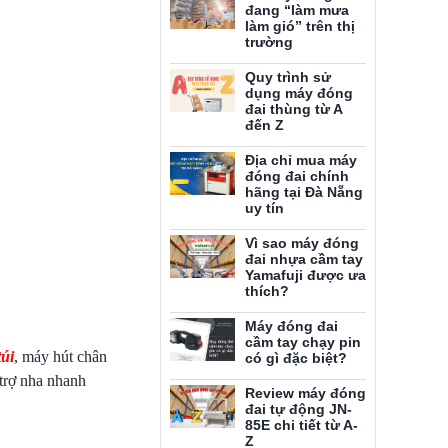
đang “làm mưa
làm gió” trên thị
trường
Quy trình sử
dụng máy đóng
đai thùng từ A
đến Z
Địa chỉ mua máy
đóng đai chính
hãng tại Đà Nẵng
uy tín
Vì sao máy đóng
đai nhựa cầm tay
Yamafuji được ưa
thích?
Máy đóng đai
cầm tay chạy pin
úi
, máy hút chân
có gì đặc biệt?
 trợ nha nhanh
Review máy đóng
đai tự động JN-
85E chi tiết từ A-
Z