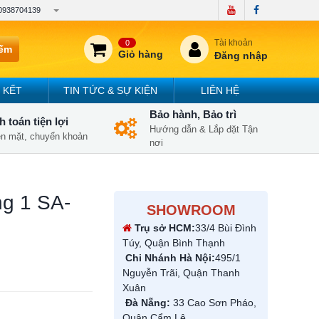
0938704139
Tài khoản
0
iếm
Giỏ hàng
Đăng nhập
 KẾT
TIN TỨC & SỰ KIỆN
LIÊN HỆ
Bảo hành, Bảo trì
 toán tiện lợi
Hướng dẫn & Lắp đặt Tận
iền mặt, chuyển khoản
nơi
ng 1 SA-
SHOWROOM
Trụ sở HCM:
33/4 Bùi Đình
Túy, Quận Bình Thạnh
Chi Nhánh Hà Nội:
495/1
Nguyễn Trãi, Quận Thanh
Xuân
Đà Nẵng:
33 Cao Sơn Pháo,
Quận Cẩm Lệ