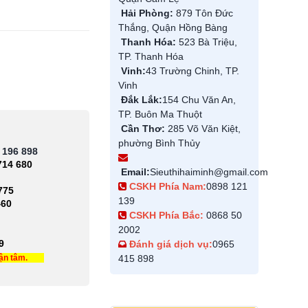
Hải Phòng:
879 Tôn Đức
Thắng, Quận Hồng Bàng
Thanh Hóa:
523 Bà Triệu,
TP. Thanh Hóa
Vinh:
43 Trường Chinh, TP.
Vinh
Đắk Lắk:
154 Chu Văn An,
TP. Buôn Ma Thuột
Cần Thơ:
285 Võ Văn Kiệt,
phường Bình Thủy
 196 898
714 680
Email:
Sieuthihaiminh@gmail.com
CSKH Phía Nam:
0898 121
775
139
460
CSKH Phía Bắc:
0868 50
2002
9
Đánh giá dịch vụ:
0965
tận tâm.
415 898