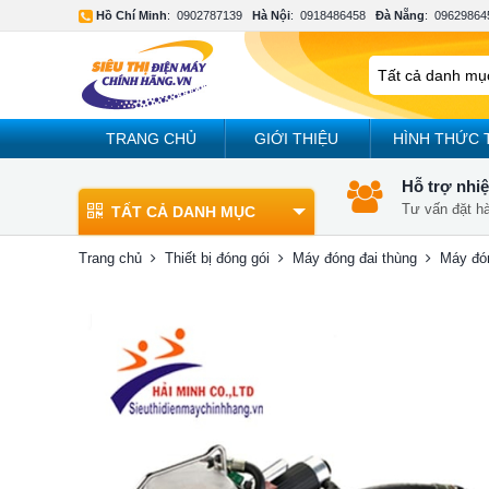
Hồ Chí Minh
:
0902787139
Hà Nội
:
0918486458
Đà Nẵng
:
09629864
TRANG CHỦ
GIỚI THIỆU
HÌNH THỨC 
Hỗ trợ nhiệ
Tư vấn đặt h
TẤT CẢ DANH MỤC
Trang chủ
Thiết bị đóng gói
Máy đóng đai thùng
Máy đón