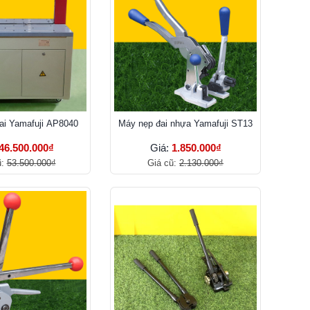
ai Yamafuji AP8040
Máy nẹp đai nhựa Yamafuji ST13
46.500.000₫
Giá:
1.850.000₫
ũ:
53.500.000₫
Giá cũ:
2.130.000₫