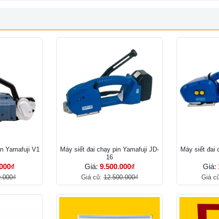
n Yamafuji V1
Máy siết đai chạy pin Yamafuji JD-
Máy siết đai 
16
.000₫
Giá:
9.500.000₫
Giá:
0.000₫
Giá cũ:
12.500.000₫
Giá c