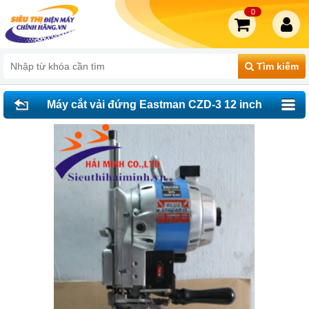
0
Tìm kiếm
Máy cắt vải đứng Eastman CZD-3 12 inch
(750W)