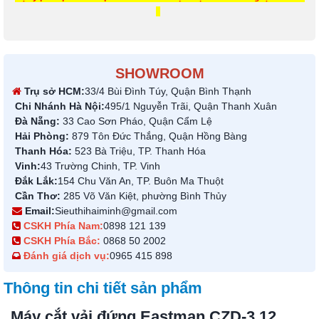
SHOWROOM
Trụ sở HCM:
33/4 Bùi Đình Túy, Quận Bình Thạnh
Chi Nhánh Hà Nội:
495/1 Nguyễn Trãi, Quận Thanh Xuân
Đà Nẵng:
33 Cao Sơn Pháo, Quận Cẩm Lệ
Hải Phòng:
879 Tôn Đức Thắng, Quận Hồng Bàng
Thanh Hóa:
523 Bà Triệu, TP. Thanh Hóa
Vinh:
43 Trường Chinh, TP. Vinh
Đắk Lắk:
154 Chu Văn An, TP. Buôn Ma Thuột
Cần Thơ:
285 Võ Văn Kiệt, phường Bình Thủy
Email:
Sieuthihaiminh@gmail.com
CSKH Phía Nam:
0898 121 139
CSKH Phía Bắc:
0868 50 2002
Đánh giá dịch vụ:
0965 415 898
Thông tin chi tiết sản phẩm
Máy cắt vải đứng Eastman CZD-3 12