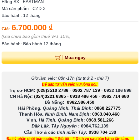
Hãng SX : EASTMAN
Mã sản phẩm : CZD-3
Bảo hành: 12 tháng
6.700.000 ₫
Giá:
(Giá chưa bao gồm thuế VAT 10%)
Bảo hành: Bảo hành 12 tháng
Mua ngay
Giờ làm việc: 08h-17h (từ thứ 2 - thứ 7)
Để gặp tư vấn viên vui lòng gọi:
Trụ sở HCM:
(028)3510 2786
-
0902 787 139
-
0
932 196 898
CN Hà Nội:
(024)3221 6365
-
0918 486 458
-
0962 714 680
Đà Nẵng:
0962.986.450
Hải Phòng
, Quảng Ninh, Thái Bình:
0868.227775
Thanh Hóa
, Ninh Bình, Nam Định
:
0963.040.460
Vinh
, Hà Tĩnh, Quảng Bình
:
0969.581.266
Đắk Lắk, Tây Nguyên
:
0984.762.139
Cần Thơ
& các tỉnh miền Tây
:
0938 704 139
Đại lý phân phối toàn quốc: * Giá tốt * Dịch vụ sau bán hàng tận tâm.