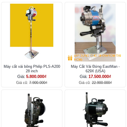
(ÁP DỤNG CHO SHOWROM TẠI
HCM)
Máy cắt vải bông Philip PLS-A200
Máy Cắt Vải Đứng EastMan -
28 inch
629X (USA)
Giá:
5.800.000₫
Giá:
17.500.000₫
Giá cũ:
7.900.000₫
Giá cũ:
22.900.000₫