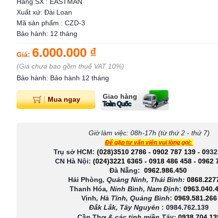
Hãng SX : EASTMAN
Xuất xứ: Đài Loan
Mã sản phẩm : CZD-3
Bảo hành: 12 tháng
6.000.000 ₫
Giá:
(Giá chưa bao gồm thuế VAT 10%)
Bảo hành: Bảo hành 12 tháng
Giao hàng
Mua ngay
Toàn Quốc
Giờ làm việc: 08h-17h (từ thứ 2 - thứ 7)
Để gặp tư vấn viên vui lòng gọi:
Trụ sở HCM:
(028)3510 2786
-
0902 787 139
-
0
932
CN Hà Nội:
(024)3221 6365
-
0918 486 458
-
0962 
Đà Nẵng:
0962.986.450
Hải Phòng
, Quảng Ninh, Thái Bình:
0868.227
Thanh Hóa
, Ninh Bình, Nam Định
:
0963.040.
Vinh
, Hà Tĩnh, Quảng Bình
:
0969.581.266
Đắk Lắk, Tây Nguyên
:
0984.762.139
Cần Thơ
& các tỉnh miền Tây
:
0938 704 13