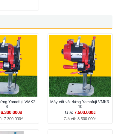
đứng Yamafuji VMK2-
Máy cắt vải đứng Yamafuji VMK3-
8
10
:
6.300.000₫
Giá:
7.500.000₫
ũ:
7.300.000₫
Giá cũ:
8.500.000₫