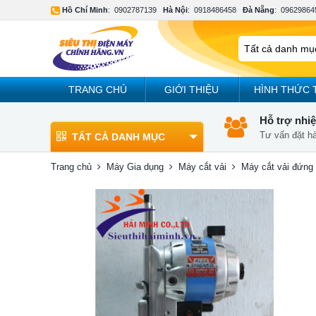
Hồ Chí Minh
:
0902787139
Hà Nội
:
0918486458
Đà Nẵng
:
09629864
TRANG CHỦ
GIỚI THIỆU
HÌNH THỨC 
Hỗ trợ nhiệ
Tư vấn đặt h
TẤT CẢ DANH MỤC
Trang chủ
Máy Gia dụng
Máy cắt vải
Máy cắt vải đứng