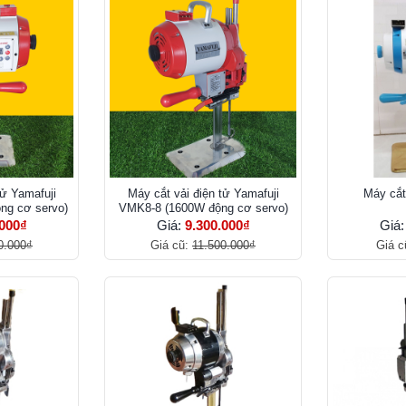
tử Yamafuji
Máy cắt vải điện tử Yamafuji
Máy cắt
ng cơ servo)
VMK8-8 (1600W động cơ servo)
.000₫
Giá:
9.300.000₫
Giá
0.000₫
Giá cũ:
11.500.000₫
Giá c