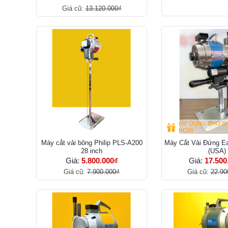
Giá cũ:
13.120.000₫
(ÁP DỤNG CHO S
HCM)
Máy cắt vải bông Philip PLS-A200
Máy Cắt Vải Đứng E
28 inch
(USA)
Giá:
5.800.000₫
Giá:
17.500
Giá cũ:
7.900.000₫
Giá cũ:
22.90