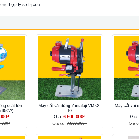
ông hợp lý sẽ bị xóa.
ông suất lớn
Máy cắt vải đứng Yamafuji VMK2-
Máy cắt vải 
h 850W)
10
.000₫
Giá:
6.500.000₫
Giá
0.000₫
Giá cũ:
7.500.000₫
Giá c