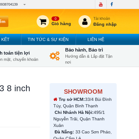
0938704139
Tài khoản
0
iếm
Giỏ hàng
Đăng nhập
 KẾT
TIN TỨC & SỰ KIỆN
LIÊN HỆ
Bảo hành, Bảo trì
 toán tiện lợi
Hướng dẫn & Lắp đặt Tận
iền mặt, chuyển khoản
nơi
3 8 inch
SHOWROOM
Trụ sở HCM:
33/4 Bùi Đình
Túy, Quận Bình Thạnh
Chi Nhánh Hà Nội:
495/1
Nguyễn Trãi, Quận Thanh
Xuân
Đà Nẵng:
33 Cao Sơn Pháo,
Quận Cẩm Lệ