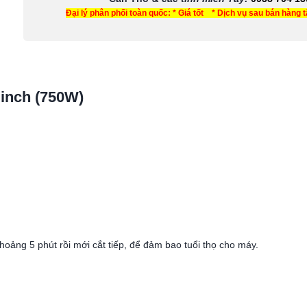
Đại lý phân phối toàn quốc: * Giá tốt * Dịch vụ sau bán hàng 
inch (750W)
oảng 5 phút rồi mới cắt tiếp, để đảm bao tuổi thọ cho máy.