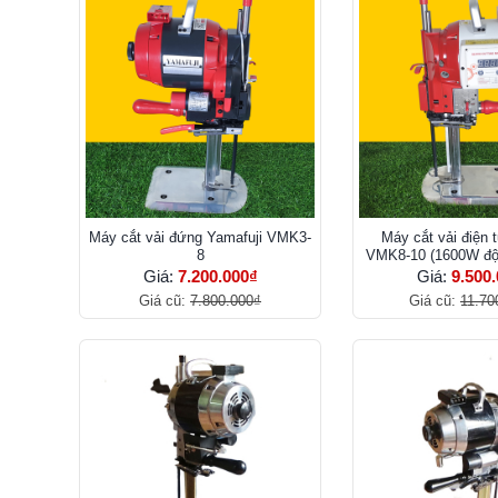
Máy cắt vải đứng Yamafuji VMK3-
Máy cắt vải điện 
8
VMK8-10 (1600W độ
Giá:
7.200.000₫
Giá:
9.500
Giá cũ:
7.800.000₫
Giá cũ:
11.70