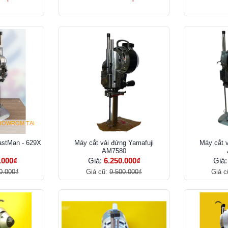
HOWROM TẠI
astMan - 629X
Máy cắt vải đứng Yamafuji
Máy cắt 
AM7580
.000₫
Giá:
6.250.000₫
Giá
0.000₫
Giá cũ:
9.500.000₫
Giá c