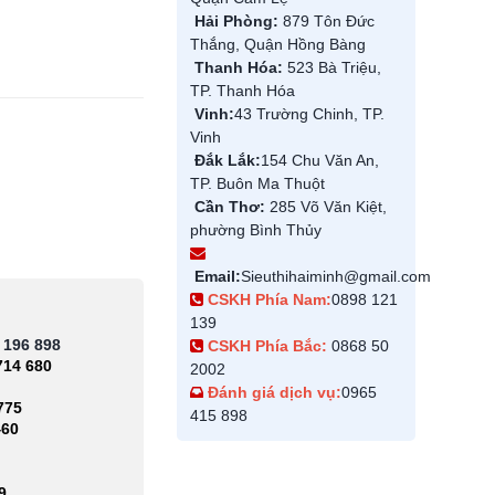
Hải Phòng:
879 Tôn Đức
Thắng, Quận Hồng Bàng
Thanh Hóa:
523 Bà Triệu,
TP. Thanh Hóa
Vinh:
43 Trường Chinh, TP.
Vinh
Đắk Lắk:
154 Chu Văn An,
TP. Buôn Ma Thuột
Cần Thơ:
285 Võ Văn Kiệt,
phường Bình Thủy
Email:
Sieuthihaiminh@gmail.com
CSKH Phía Nam:
0898 121
139
 196 898
CSKH Phía Bắc:
0868 50
714 680
2002
Đánh giá dịch vụ:
0965
775
415 898
460
9