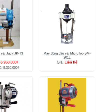
 vải Jack JK-T3
Máy đóng dấu vải MicroTop SM-
201L
:
6.950.000₫
Giá:
Liên hệ
ũ:
8.320.000₫