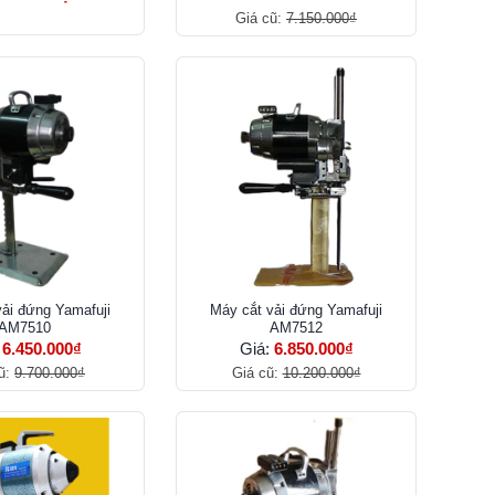
Giá cũ:
7.150.000₫
vải đứng Yamafuji
Máy cắt vải đứng Yamafuji
AM7510
AM7512
:
6.450.000₫
Giá:
6.850.000₫
ũ:
9.700.000₫
Giá cũ:
10.200.000₫