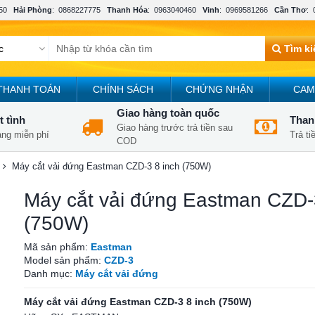
50
Hải Phòng
:
0868227775
Thanh Hóa
:
0963040460
Vinh
:
0969581266
Cần Thơ
:
Tìm k
THANH TOÁN
CHÍNH SÁCH
CHỨNG NHẬN
CAM
Giao hàng toàn quốc
t tình
Thanh
Giao hàng trước trả tiền sau
àng miễn phí
Trả t
COD
Máy cắt vải đứng Eastman CZD-3 8 inch (750W)
Máy cắt vải đứng Eastman CZD-
(750W)
Mã sản phẩm:
Eastman
Model sản phẩm:
CZD-3
Danh mục:
Máy cắt vải đứng
Máy cắt vải đứng Eastman CZD-3 8 inch (750W)