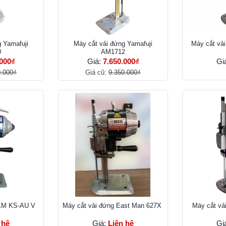
 Yamafuji
Máy cắt vải đứng Yamafuji
Máy cắt vả
0
AM1712
.000₫
Giá:
7.650.000₫
Gi
0.000₫
Giá cũ:
9.350.000₫
 KM KS-AU V
Máy cắt vải đứng East Man 627X
Máy cắt v
 hệ
Giá:
Liên hệ
Gi