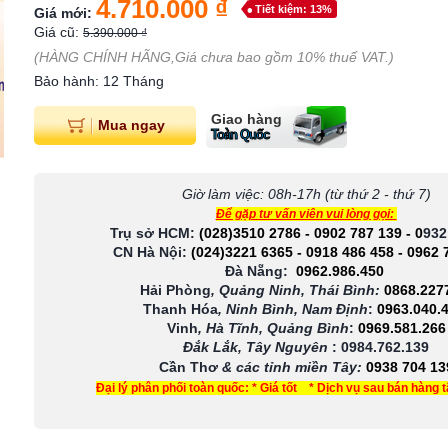
4.710.000 ₫
Tiết kiệm: 13%
Giá mới:
Giá cũ:
5.390.000 ₫
(HÀNG CHÍNH HÃNG,Giá chưa bao gồm 10% thuế VAT.)
Bảo hành: 12 Tháng
Giao hàng
Mua ngay
Toàn Quốc
Giờ làm việc: 08h-17h (từ thứ 2 - thứ 7)
Để gặp tư vấn viên vui lòng gọi:
Trụ sở HCM:
(028)3510 2786
-
0902 787 139
-
0
932
CN Hà Nội:
(024)3221 6365
-
0918 486 458
-
0962 
Đà Nẵng:
0962.986.450
Hải Phòng
, Quảng Ninh, Thái Bình:
0868.227
Thanh Hóa
, Ninh Bình, Nam Định
:
0963.040.
Vinh
, Hà Tĩnh, Quảng Bình
:
0969.581.266
Đắk Lắk, Tây Nguyên
:
0984.762.139
Cần Thơ
& các tỉnh miền Tây
:
0938 704 13
Đại lý phân phối toàn quốc: * Giá tốt * Dịch vụ sau bán hàng 