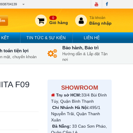
0938704139
Tài khoản
0
iếm
Giỏ hàng
Đăng nhập
 KẾT
TIN TỨC & SỰ KIỆN
LIÊN HỆ
Bảo hành, Bảo trì
 toán tiện lợi
Hướng dẫn & Lắp đặt Tận
iền mặt, chuyển khoản
nơi
MITA F09
SHOWROOM
Trụ sở HCM:
33/4 Bùi Đình
Túy, Quận Bình Thạnh
Chi Nhánh Hà Nội:
495/1
Nguyễn Trãi, Quận Thanh
Xuân
Đà Nẵng:
33 Cao Sơn Pháo,
Quận Cẩm Lệ