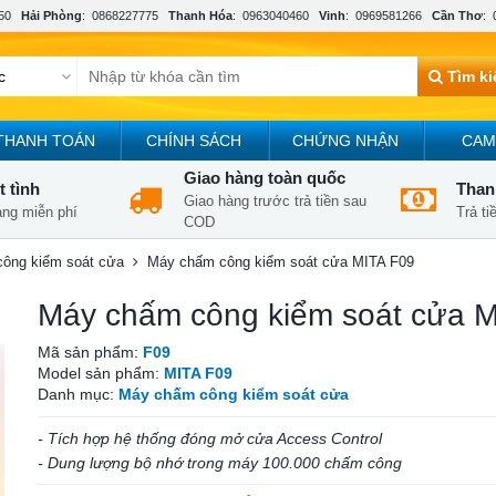
50
Hải Phòng
:
0868227775
Thanh Hóa
:
0963040460
Vinh
:
0969581266
Cần Thơ
:
Tìm k
THANH TOÁN
CHÍNH SÁCH
CHỨNG NHẬN
CAM
Giao hàng toàn quốc
t tình
Thanh
Giao hàng trước trả tiền sau
àng miễn phí
Trả t
COD
ông kiểm soát cửa
Máy chấm công kiểm soát cửa MITA F09
Máy chấm công kiểm soát cửa 
Mã sản phẩm:
F09
Model sản phẩm:
MITA F09
Danh mục:
Máy chấm công kiểm soát cửa
- Tích hợp hệ thống đóng mở cửa Access Control
- Dung lượng bộ nhớ trong máy 100.000 chấm công