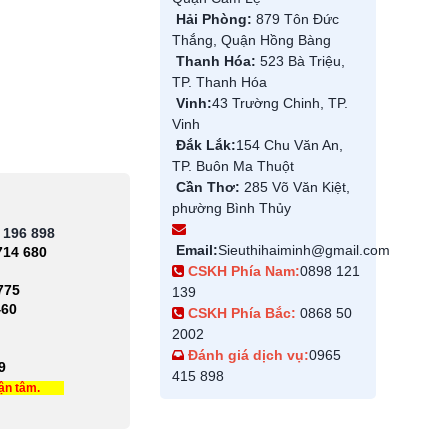
Hải Phòng:
879 Tôn Đức
Thắng, Quận Hồng Bàng
Thanh Hóa:
523 Bà Triệu,
TP. Thanh Hóa
Vinh:
43 Trường Chinh, TP.
Vinh
Đắk Lắk:
154 Chu Văn An,
TP. Buôn Ma Thuột
Cần Thơ:
285 Võ Văn Kiệt,
phường Bình Thủy
 196 898
Email:
Sieuthihaiminh@gmail.com
714 680
CSKH Phía Nam:
0898 121
775
139
460
CSKH Phía Bắc:
0868 50
2002
Đánh giá dịch vụ:
0965
9
415 898
tận tâm.