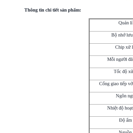
Thông tin chi tiết sản phẩm:
Quản lí
Bộ nhớ lưu
Chip xử 
Mỗi người đă
Tốc độ xử 
Cổng giao tiếp vớ
Ngôn ng
Nhiệt độ hoạ
Độ ẩm
Nguồn