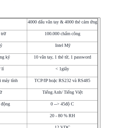
4000 dấu vân tay & 4000 thẻ cảm ứng
 trữ
100.000 chấm công
lý
Intel Mỹ
ng ký
10 vân tay, 1 thẻ từ, 1 password
lí
< 1giây
i máy tính
TCP/IP hoặc RS232 và RS485
ữ
Tiếng Anh/ Tiếng Việt
t động
0 --> 45độ C
20 - 80 % RH
12 VDC