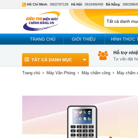
Hồ Chí Minh
:
0902787139
Hà Nội
:
0918486458
Đà Nẵng
:
09629864
TRANG CHỦ
GIỚI THIỆU
HÌNH THỨC 
Hỗ trợ nhiệ
Tư vấn đặt h
TẤT CẢ DANH MỤC
Trang chủ
Máy Văn Phòng
Máy chấm công
Máy chấm c