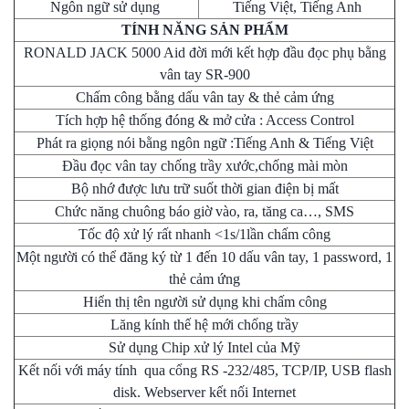
Ngôn ngữ sử dụng
Tiếng Việt, Tiếng Anh
TÍNH NĂNG SẢN PHẨM
RONALD JACK 5000 Aid đời mới kết hợp đầu đọc phụ bằng
vân tay SR-900
Chấm công bằng dấu vân tay & thẻ cảm ứng
Tích hợp hệ thống đóng & mở cửa : Access Control
Phát ra giọng nói bằng ngôn ngữ :Tiếng Anh & Tiếng Việt
Đầu đọc vân tay chống trầy xước,chống mài mòn
Bộ nhớ được lưu trữ suốt thời gian điện bị mất
Chức năng chuông báo giờ vào, ra, tăng ca…, SMS
Tốc độ xử lý rất nhanh <1s/1lần chấm công
Một người có thể đăng ký từ 1 đến 10 dấu vân tay, 1 password, 1
thẻ cảm ứng
Hiển thị tên người sử dụng khi chấm công
Lăng kính thế hệ mới chống trầy
Sử dụng Chip xử lý Intel của Mỹ
Kết nối với máy tính qua cổng RS -232/485, TCP/IP, USB flash
disk. Webserver kết nối Internet