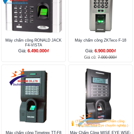
Máy chấm công RONALD JACK
Máy chấm công ZKTeco F-18
F4-VISTA
Giá:
6.490.000₫
Giá:
6.900.000₫
Giá cũ:
7.000.000₫
(Tặng kèm phần mềm chấm công
Tiếng việt Wise Eye chuyên nghiệp.)
Máy chấm công Timetrex TT-F8
Máy Chấm Công WISE EYE WSE-