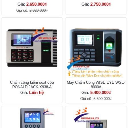
Giá:
2.650.000₫
Giá:
2.750.000₫
Giá cũ:
2.920.000₫
(Tặng kèm phần mềm chấm công
Tiếng việt Wise Eye chuyên nghiệp.)
Chấm công kiểm soát cửa
Máy Chấm Công WISE EYE WSE-
RONALD JACK X938-A
8000A
Giá:
Liên hệ
Giá:
5.400.000₫
Giá cũ:
5.500.000₫