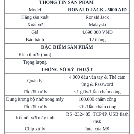
THÔNG TIN SẢN PHẨM
Model
RONALD JACK - 5000 AID
Hãng sản xuất
Ronald Jack
Xuất xứ
Malaysia
Giá
4.690.000 VNĐ
Bảo hành
12 tháng
ĐẶC ĐIỂM SẢN PHẨM
Kích thước (mm)
Trọng lượng
THÔNG SỐ KỸ THUẬT
4.000 dấu vân tay & Thẻ cảm
Quản lý
ứng & Password
Tốc độ xử lý
<1 giây/1 lần chấm công
Dung lượng bộ nhớ trong máy
100.000 chấm công
Tốc độ xử lý
<1s/1lần chấm công
RS -232/485, TCP/IP, USB flash
Kết nối với máy tính
disk
Chip xử lý
Intel của Mỹ