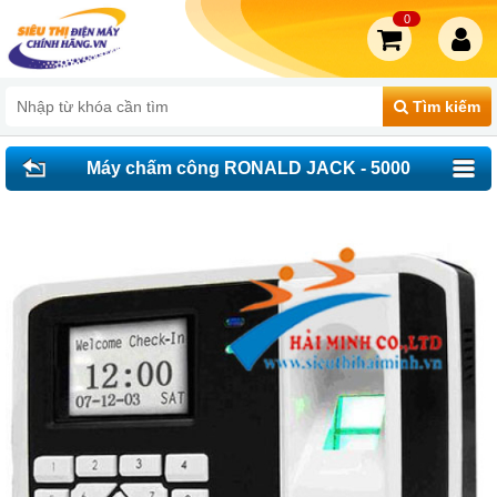
0
Tìm kiếm
Máy chấm công RONALD JACK - 5000
AID đời mới