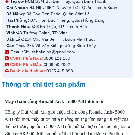
Trụ sở HCM:
33/4 Bùi Đình Túy, Quận Bình Thạnh
Chi Nhánh Hà Nội:
495/1 Nguyễn Trãi, Quận Thanh Xuân
Đà Nẵng:
33 Cao Sơn Pháo, Quận Cẩm Lệ
Hải Phòng:
879 Tôn Đức Thắng, Quận Hồng Bàng
Thanh Hóa:
523 Bà Triệu, TP. Thanh Hóa
Vinh:
43 Trường Chinh, TP. Vinh
Đắk Lắk:
154 Chu Văn An, TP. Buôn Ma Thuột
Cần Thơ:
285 Võ Văn Kiệt, phường Bình Thủy
Email:
Sieuthihaiminh@gmail.com
CSKH Phía Nam:
0898 121 139
CSKH Phía Bắc:
0868 50 2002
Đánh giá dịch vụ:
0965 415 898
Thông tin chi tiết sản phẩm
Máy chấm công Ronald Jack- 5000 AID đời mới
Công ty Hải Minh xin giới thiệu chấm công Ronald Jack- 5000
AID đời mới, máy được thừa hưởng những tính năng ưu việt của
thế hệ trước, ngoài ra 5000 Aid đời mới kết hợp đầu đọc phụ bằng
vân tay SR-900. Một sự bổ trợ thật hữu ích làm tăng thêm tính