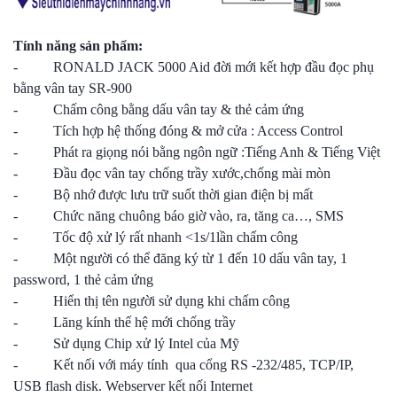
Tính năng sản phẩm:
- RONALD JACK 5000 Aid đời mới kết hợp đầu đọc phụ
bằng vân tay SR-900
- Chấm công bằng dấu vân tay & thẻ cảm ứng
- Tích hợp hệ thống đóng & mở cửa : Access Control
- Phát ra giọng nói bằng ngôn ngữ :Tiếng Anh & Tiếng Việt
- Đầu đọc vân tay chống trầy xước,chống mài mòn
- Bộ nhớ được lưu trữ suốt thời gian điện bị mất
- Chức năng chuông báo giờ vào, ra, tăng ca…, SMS
- Tốc độ xử lý rất nhanh <1s/1lần chấm công
- Một người có thể đăng ký từ 1 đến 10 dấu vân tay, 1
password, 1 thẻ cảm ứng
- Hiển thị tên người sử dụng khi chấm công
- Lăng kính thế hệ mới chống trầy
- Sử dụng Chip xử lý Intel của Mỹ
- Kết nối với máy tính qua cổng RS -232/485, TCP/IP,
USB flash disk. Webserver kết nối Internet