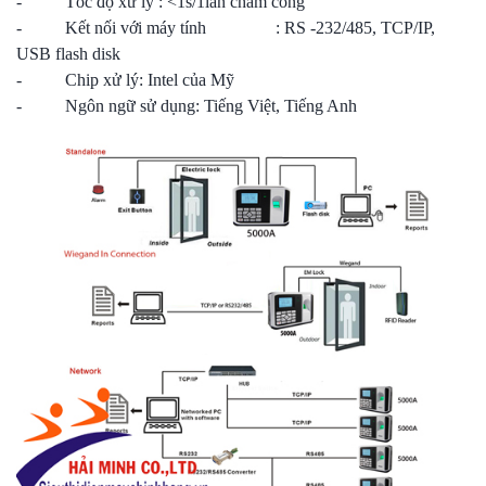
- Tốc độ xử lý : <1s/1lần chấm công
- Kết nối với máy tính : RS -232/485, TCP/IP,
USB flash disk
- Chip xử lý: Intel của Mỹ
- Ngôn ngữ sử dụng: Tiếng Việt, Tiếng Anh