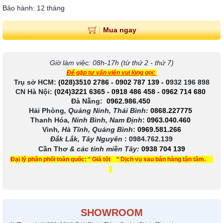
Bảo hành: 12 tháng
Mua ngay
Giờ làm việc: 08h-17h (từ thứ 2 - thứ 7)
Để gặp tư vấn viên vui lòng gọi:
Trụ sở HCM:
(028)3510 2786
-
0902 787 139
-
0
932 196 898
CN Hà Nội:
(024)3221 6365
-
0918 486 458
-
0962 714 680
Đà Nẵng:
0962.986.450
Hải Phòng
, Quảng Ninh, Thái Bình:
0868.227775
Thanh Hóa
, Ninh Bình, Nam Định
:
0963.040.460
Vinh
, Hà Tĩnh, Quảng Bình
:
0969.581.266
Đắk Lắk, Tây Nguyên
:
0984.762.139
Cần Thơ
& các tỉnh miền Tây
:
0938 704 139
Đại lý phân phối toàn quốc: * Giá tốt * Dịch vụ sau bán hàng tận tâm.
SHOWROOM