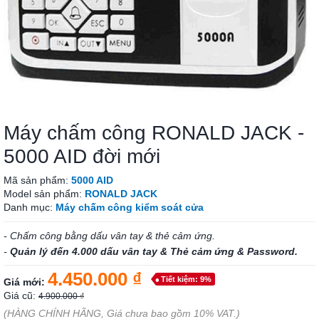
Máy chấm công RONALD JACK -
5000 AID đời mới
Mã sản phẩm:
5000 AID
Model sản phẩm:
RONALD JACK
Danh mục:
Máy chấm công kiểm soát cửa
- Chấm công bằng dấu vân tay & thẻ cảm ứng.
-
Quản lý đến 4.000 dấu vân tay & Thẻ cảm ứng & Password.
4.450.000 ₫
Tiết kiệm: 9%
Giá mới:
Giá cũ:
4.900.000 ₫
(HÀNG CHÍNH HÃNG, Giá chưa bao gồm 10% VAT.)